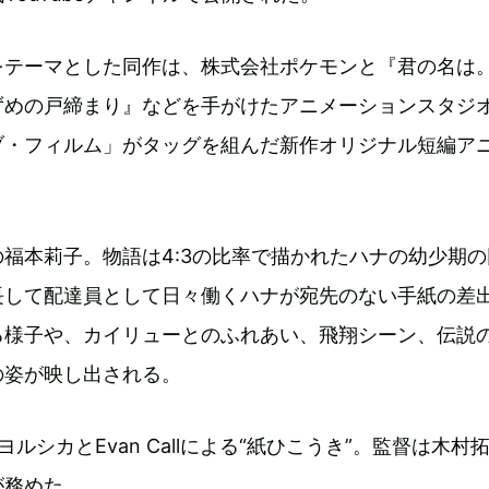
をテーマとした同作は、株式会社ポケモンと『君の名は
ずめの戸締まり』などを手がけたアニメーションスタジ
ブ・フィルム」がタッグを組んだ新作オリジナル短編ア
福本莉子。物語は4:3の比率で描かれたハナの幼少期の
長して配達員として日々働くハナが宛先のない手紙の差
る様子や、カイリューとのふれあい、飛翔シーン、伝説
の姿が映し出される。
om ヨルシカとEvan Callによる“紙ひこうき”。監督は木村
が務めた。