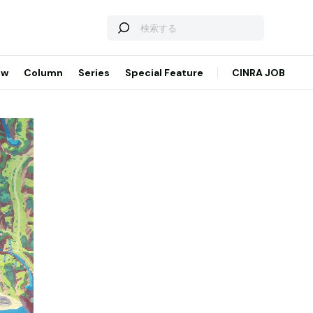
ew
Column
Series
Special Feature
CINRA JOB