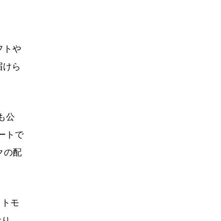
フトや
届けら
も公
モートで
クの配
ットモ
おり、