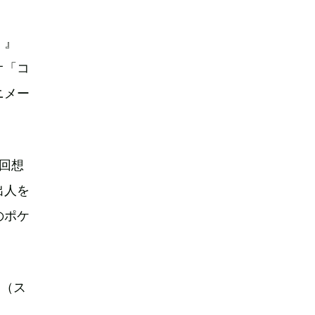
。』
オ「コ
ニメー
回想
出人を
のポケ
拓（ス