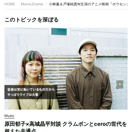
HOME
Movie,Drama
小林薫＆戸塚純貴W主演のアニメ映画『ホウセンカ
このトピックを深ぼる
Music
原田郁子×高城晶平対談 クラムボンとceroの世代を
超えた共通点