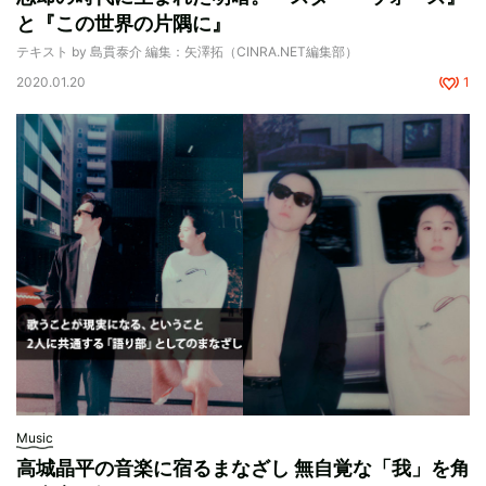
と『この世界の片隅に』
テキスト by 島貫泰介 編集：矢澤拓（CINRA.NET編集部）
2020.01.20
1
Music
高城晶平の音楽に宿るまなざし 無自覚な「我」を角