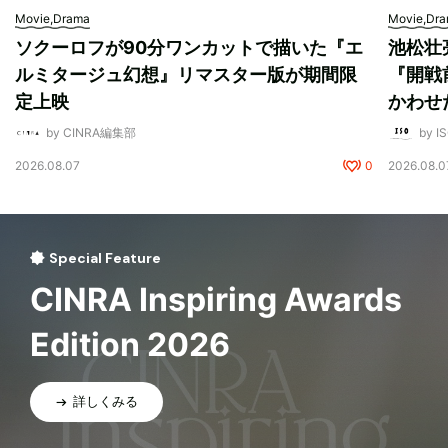
Movie,Drama
Movie,Dr
ソクーロフが90分ワンカットで描いた『エ
池松壮
ルミタージュ幻想』リマスター版が期間限
『開戦
定上映
かわせ
by CINRA編集部
by I
2026.08.07
0
2026.08.0
Special Feature
CINRA Inspiring Awards
Edition 2026
詳しくみる