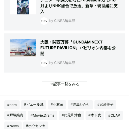
月よりNHK総合で放送。新章・現世編に突
入
by CINRA編集部
大阪・関西万博『GUNDAM NEXT
FUTURE PAVILION』パビリオン内部を公
開
by CINRA編集部
記事一覧をみる
#ピエール瀧
#小林薫
#満島ひかり
#宮崎美子
#cero
#戸塚純貴
#此元和津也
#木下麦
#Movie,Drama
#CLAP
#ホウセンカ
#News