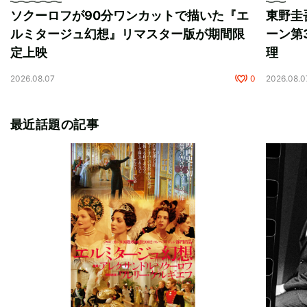
ソクーロフが90分ワンカットで描いた『エ
東野圭
ルミタージュ幻想』リマスター版が期間限
ーン第
定上映
理
2026.08.07
0
2026.08.0
最近話題の記事