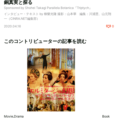
銅真実と探る
Sponsored by Shohei Takagi Parallela Botanica『Triptych』
インタビュー・テキスト by 柳樂光隆 撮影：山本華 編集：川浦慧、山元翔
一（CINRA.NET編集部）
2020.04.16
0
このコントリビューターの記事を読む
Movie,Drama
Book