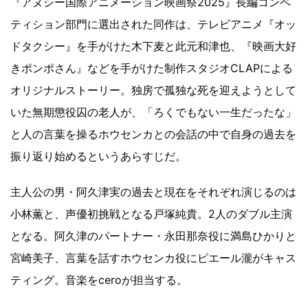
『アヌシー国際アニメーション映画祭2025』長編コンペ
ティション部門に選出された同作は、テレビアニメ『オッ
ドタクシー』を⼿がけた木下麦と此元和津也、『映画⼤好
きポンポさん』などを⼿がけた制作スタジオCLAPによる
オリジナルストーリー。独房で孤独な死を迎えようとして
いた無期懲役囚の老人が、「ろくでもない一生だったな」
と人の言葉を操るホウセンカとの会話の中で自身の過去を
振り返り始めるというあらすじだ。
主人公の男・阿久津実の過去と現在をそれぞれ演じるのは
小林薫と、声優初挑戦となる戸塚純貴。2人のダブル主演
となる。阿久津のパートナー・永田那奈役に満島ひかりと
宮崎美子、言葉を話すホウセンカ役にピエール瀧がキャス
ティング。音楽をceroが担当する。