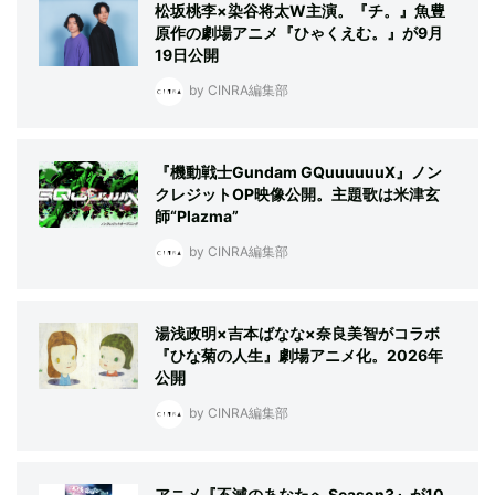
松坂桃李×染谷将太W主演。『チ。』魚豊
原作の劇場アニメ『ひゃくえむ。』が9月
19日公開
by CINRA編集部
『機動戦士Gundam GQuuuuuuX』ノン
クレジットOP映像公開。主題歌は米津玄
師“Plazma”
by CINRA編集部
湯浅政明×吉本ばなな×奈良美智がコラボ
『ひな菊の人生』劇場アニメ化。2026年
公開
by CINRA編集部
アニメ『不滅のあなたへ Season3』が10