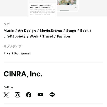
タグ
Music
Art,Design
Movie,Drama
Stage
Book
Life&Society
Work
Travel
Fashion
サブメディア
Fika
Kompass
CINRA, Inc.
Follow