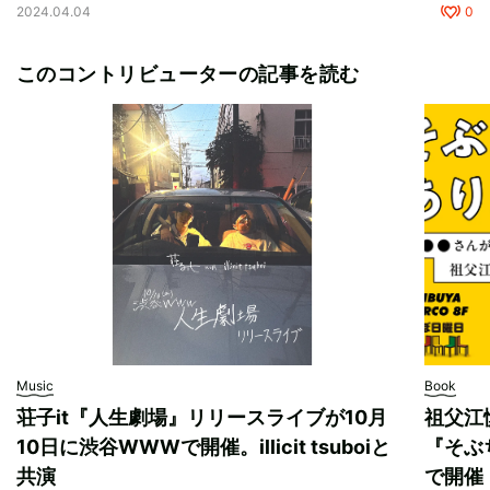
2024.04.04
0
このコントリビューターの記事を読む
Music
Book
荘子it『人生劇場』リリースライブが10月
祖父江
10日に渋谷WWWで開催。illicit tsuboiと
『そぶ
共演
で開催