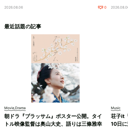
2026.08.06
0
2026.08.0
最近話題の記事
Movie,Drama
Music
朝ドラ『ブラッサム』ポスター公開。タイ
荘子i
トル映像監督は奥山大史、語りは三條雅幸
10日に