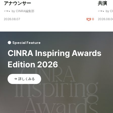
アナウンサー
共演
by CINRA編集部
by 
2026.08.07
0
2026.08.0
Special Feature
CINRA Inspiring Awards
Edition 2026
詳しくみる