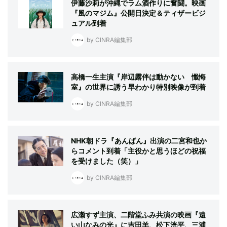
伊藤沙莉が沖縄でラム酒作りに奮闘。映画
『風のマジム』公開日決定＆ティザービジ
ュアル到着
by CINRA編集部
高橋一生主演『岸辺露伴は動かない 懺悔
室』の世界に誘う早わかり特別映像が到着
by CINRA編集部
NHK朝ドラ『あんぱん』出演の二宮和也か
らコメント到着「主役かと思うほどの祝福
を受けました（笑）」
by CINRA編集部
広瀬すず主演、二階堂ふみ共演の映画『遠
い山なみの光』に吉田羊、松下洸平、三浦