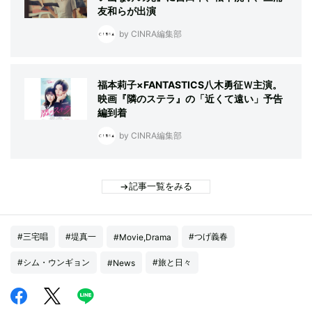
友和らが出演
by CINRA編集部
福本莉子×FANTASTICS八木勇征Ｗ主演。
映画『隣のステラ』の「近くて遠い」予告
編到着
by CINRA編集部
記事一覧をみる
#三宅唱
#堤真一
#つげ義春
#Movie,Drama
#シム・ウンギョン
#旅と日々
#News