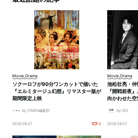
Movie,Drama
Movie,Drama
ソクーロフが90分ワンカットで描いた
池松壮亮・仲
『エルミタージュ幻想』リマスター版が
『開戦前夜』
期間限定上映
向かわせた空
by CINRA編集部
by ISO
2026.08.07
0
2026.08.07