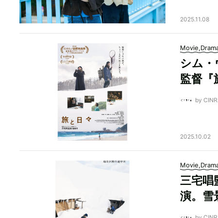
2025.11.08
Movie,Dram
シム・
監督『
by CI
2025.10.02
Movie,Dram
三宅唱
演。雪
by CI