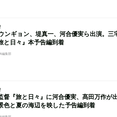
a
ウンギョン、堤真一、河合優実ら出演。三
旅と日々』本予告編到着
NRA編集部
a
監督『旅と日々』に河合優実、髙田万作が
景色と夏の海辺を映した予告編到着
NRA編集部