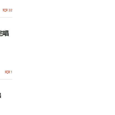
32
宅唱
1
出