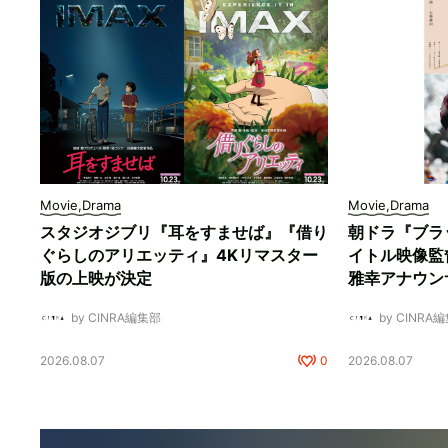
Movie,Drama
Movie,Drama
スタジオジブリ『耳をすませば』『借り
朝ドラ『ブラ
ぐらしのアリエッティ』4Kリマスター
イトル映像監
版の上映が決定
雅幸アナウン
by CINRA編集部
by CINRA
2026.08.07
0
2026.08.07