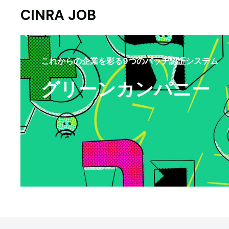
CINRA JOB
これからの企業を彩る9つのバッヂ認証システム
グリーンカンパニー