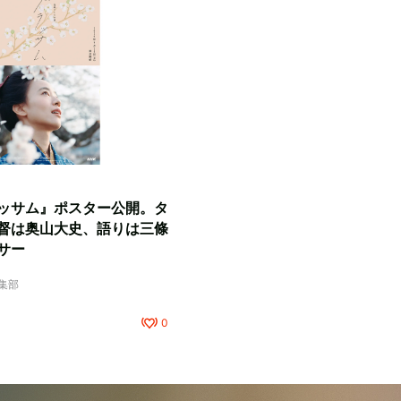
ッサム』ポスター公開。タ
督は奥山大史、語りは三條
サー
編集部
0