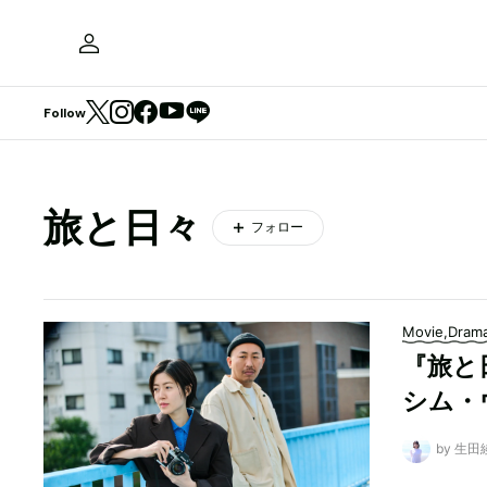
Follow
旅と日々
フォロー
Movie,Dram
『旅と
シム・
by 生田