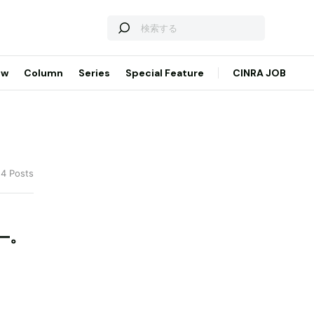
ew
Column
Series
Special Feature
CINRA JOB
 4 Posts
―。