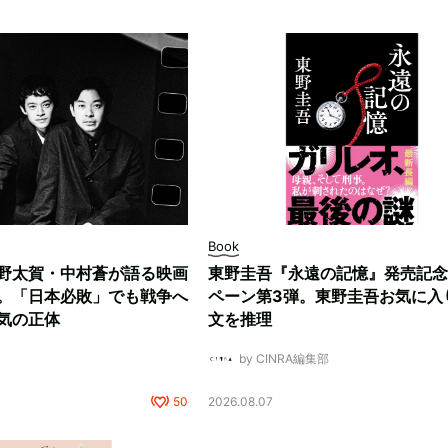
Book
野太賀・中村蒼が語る映画
東野圭吾『永遠の記憶』発売記念
。「日本必敗」でも戦争へ
ペーン第3弾。東野圭吾お気に入
気の正体
文を推理
by CINRA編集部
50
2026.08.07