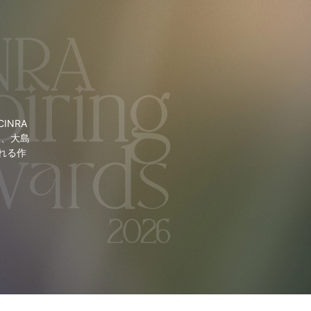
NRA
里、大島
れる作