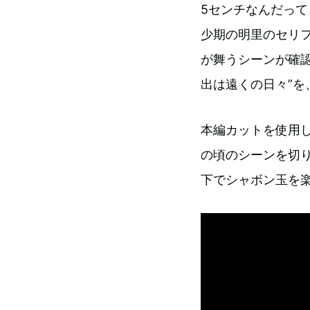
5センチなんだっ
少期の明里のセリ
が舞うシーンが確
出は遠くの日々”
本編カットを使用
の頃のシーンを切
下でシャボン玉を