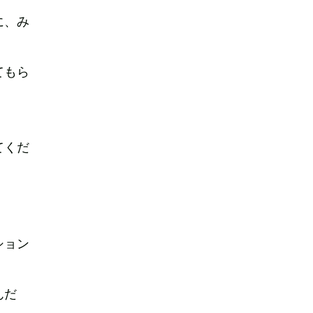
に、み
てもら
てくだ
ション
んだ