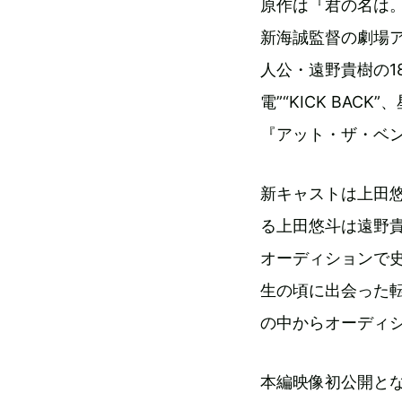
原作は『君の名は
新海誠監督の劇場
人公・遠野貴樹の1
電”“KICK BA
『アット・ザ・ベン
新キャストは上田悠斗
る上田悠斗は遠野貴
オーディションで
生の頃に出会った転
の中からオーディ
本編映像初公開と