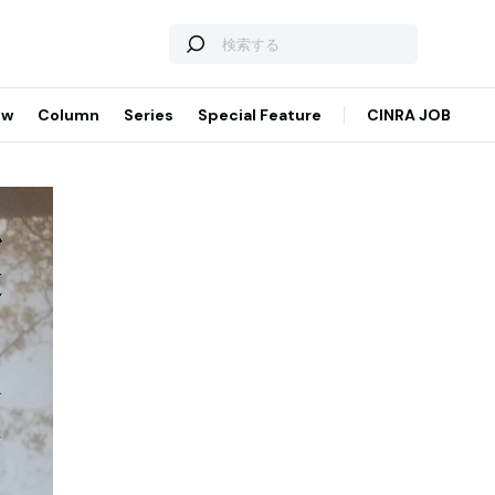
ew
Column
Series
Special Feature
CINRA JOB