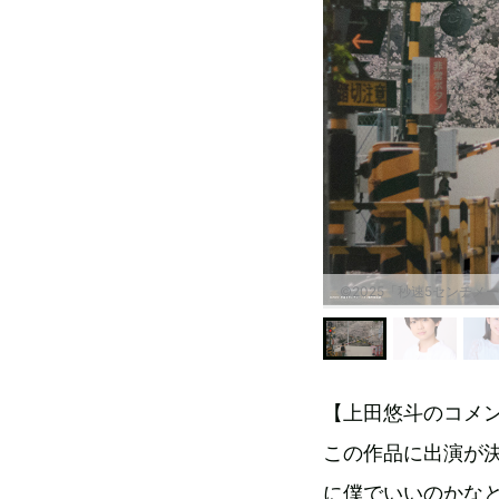
©2025「秒速5センチメ
【上田悠斗のコメ
この作品に出演が
に僕でいいのかな