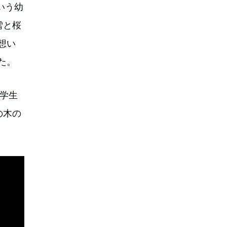
いう幼
雪と桜
想い
た。
学生
の木の