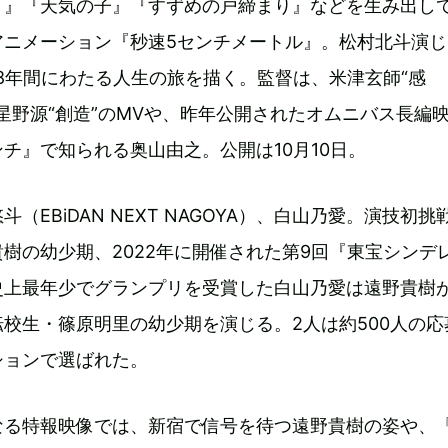
。』『天気の子』『すずめの戸締まり』などを生み出し
アニメーション『秒速5センチメートル』。松村北斗演じ
8年間にわたる人生の旅を描く。監督は、米津玄師“感
CK”、星野源“創造”のMVや、昨年公開されたオムニバス長編
チ』で知られる奥山由之。公開は10月10日。
（EBiDAN NEXT NAGOYA）、白山乃愛。演技初挑
樹の幼少期、2022年に開催された第9回『東宝シンデ
史上最年少でグランプリを受賞した白山乃愛は遠野貴樹
校生・篠原明里の幼少期を演じる。2人は約500人の応
ションで選ばれた。
なる特報映像では、新宿で信号を待つ遠野貴樹の姿や、