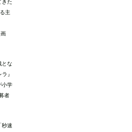
てきた
る主
映画
戦とな
レラ』
が小学
募者
「秒速