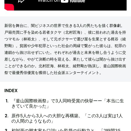
新宿を舞台に、闇ビジネスの世界で生きる3人の男たちを描く群像劇。
戸籍売買に手を染める若者タクヤ（北村匠海）、彼に拾われた過去を持
つマモル（林裕太）、そして元ボクサーで運び屋を生業とする梶谷（綾
野剛）。貧困や少年犯罪といった社会の周縁で繋がった彼らは、犯罪の
連鎖から抜け出せずにいた。それぞれが過去と未来を映し合うように交
差しながら、やがて決断の時を迎える。果たして彼らは闇から抜け出す
ことができるのか。北村匠海、林裕太、綾野剛が熱演し、釜山国際映画
祭で最優秀俳優賞を獲得した社会派エンターテイメント。
INDEX
『釜山国際映画祭』で3人同時受賞の快挙ーー「本当に生
きていて良かった」
原作5人から3人への大胆な再構築。「この3人は実は1人
の人間のようなもの」
初対面の脚本家を口説いた監督の行動力と、「2時間35