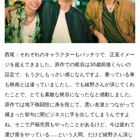
西尾：それぞれのキャラクターもバッチリで、正直イメー
ジを超えてきました。原作での梶谷は30歳前後くらいの
設定で、もう少しもっさい感じなんですよ。乗っている車
も映画とは違っていましたし。でも綾野さんが演じてくれ
たことで、とても素敵な梶谷になったなと感動しました。
原作では地下格闘技に身を投じて、悪い友達とつながって
捕まった挙句に闇ビジネスに手を出してしまうんですよ
ね。そこで戸籍売買もやったことがあるけど、今は疲れて
運び屋をやっている……という人間。だけど綾野さん演じ