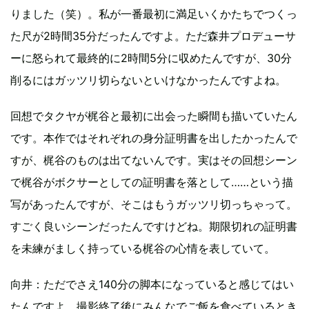
りました（笑）。私が一番最初に満足いくかたちでつくっ
た尺が2時間35分だったんですよ。ただ森井プロデューサ
ーに怒られて最終的に2時間5分に収めたんですが、30分
削るにはガッツリ切らないといけなかったんですよね。
回想でタクヤが梶谷と最初に出会った瞬間も描いていたん
です。本作ではそれぞれの身分証明書を出したかったんで
すが、梶谷のものは出てないんです。実はその回想シーン
で梶谷がボクサーとしての証明書を落として……という描
写があったんですが、そこはもうガッツリ切っちゃって。
すごく良いシーンだったんですけどね。期限切れの証明書
を未練がましく持っている梶谷の心情を表していて。
向井：ただでさえ140分の脚本になっていると感じてはい
たんですよ。撮影終了後にみんなでご飯を食べているとき