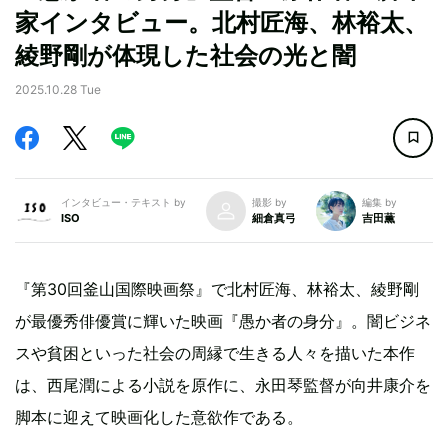
家インタビュー。北村匠海、林裕太、
綾野剛が体現した社会の光と闇
2025.10.28 Tue
インタビュー・テキスト by
撮影 by
編集 by
ISO
細倉真弓
吉田薫
『第30回釜山国際映画祭』で北村匠海、林裕太、綾野剛
が最優秀俳優賞に輝いた映画『愚か者の身分』。闇ビジネ
スや貧困といった社会の周縁で生きる人々を描いた本作
は、西尾潤による小説を原作に、永田琴監督が向井康介を
脚本に迎えて映画化した意欲作である。