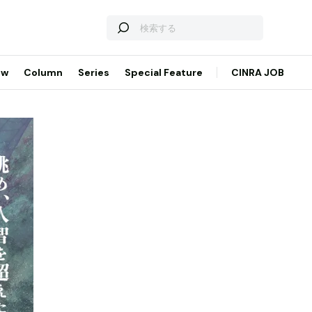
ew
Column
Series
Special Feature
CINRA JOB