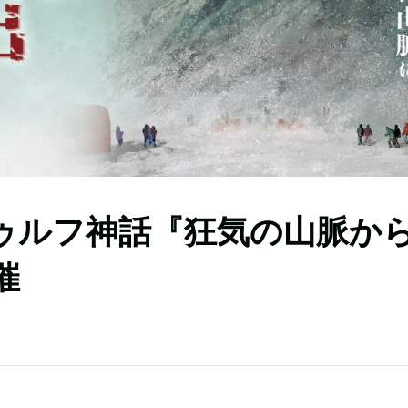
ゥルフ神話『狂気の山脈か
催