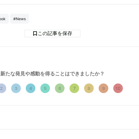
ook
#News
この記事を保存
新たな発見や感動を得ることはできましたか？
2
3
4
5
6
7
8
9
10