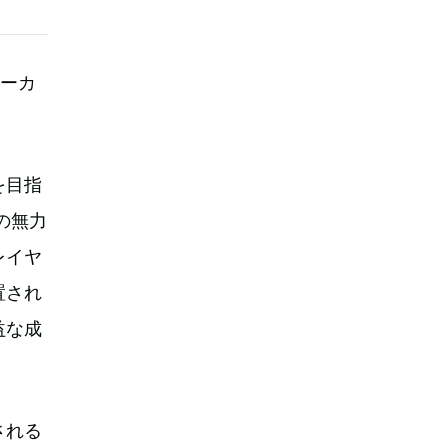
サーカ
を目指
の無力
レイヤ
置され
益な成
される