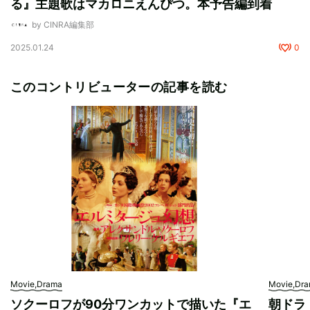
る』主題歌はマカロニえんぴつ。本予告編到着
by CINRA編集部
2025.01.24
0
このコントリビューターの記事を読む
Movie,Drama
Movie,Dr
ソクーロフが90分ワンカットで描いた『エ
朝ドラ