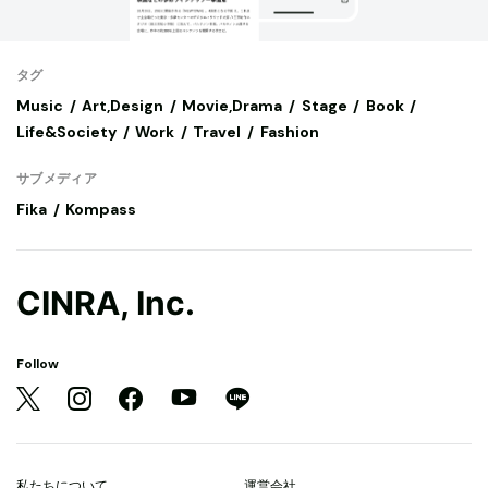
タグ
Music
Art,Design
Movie,Drama
Stage
Book
Life&Society
Work
Travel
Fashion
サブメディア
Fika
Kompass
CINRA, Inc.
Follow
私たちについて
運営会社