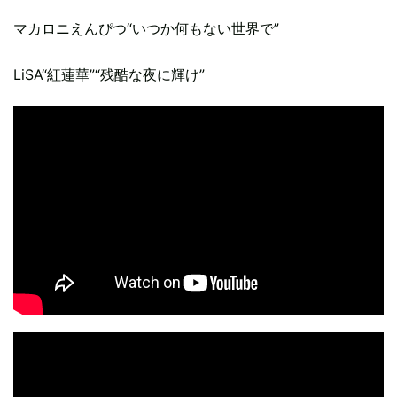
マカロニえんぴつ“いつか何もない世界で”
LiSA“紅蓮華”“残酷な夜に輝け”