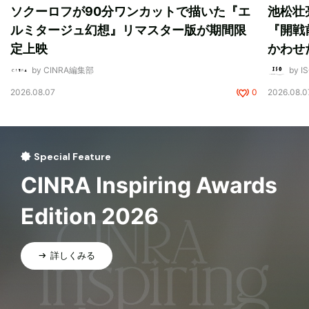
ソクーロフが90分ワンカットで描いた『エ
池松壮
ルミタージュ幻想』リマスター版が期間限
『開戦
定上映
かわせ
by CINRA編集部
by I
2026.08.07
0
2026.08.0
Special Feature
CINRA Inspiring Awards
Edition 2026
詳しくみる