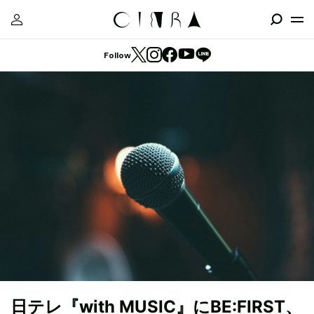
Follow
日テレ『with MUSIC』にBE:FIRST、