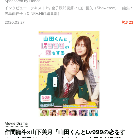
Sponsored by Honda
インタビュー・テキスト by 金子厚武 撮影：山川哲矢（Showcase） 編集：
矢島由佳子（CINRA.NET編集部）
2020.02.27
23
Movie,Drama
作間龍斗×山下美月『山田くんとLv999の恋をす