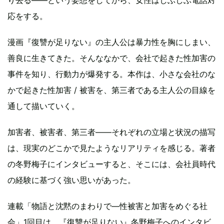
り去る——という妄想をしてから、女性はしぶしぶ電話対
応をする。
漫画『復讐が足りない』の主人公は暴力性を胸にしまい、
善良に生きてきた。そんななかで、会社で起きた性加害の
事件を知り、行動力が爆発する。本作は、小さな会社のな
かで起きた性加害 / 被害を、第三者である主人公の目線を
通して描いていく。
加害者、被害者、第三者——それぞれの立場と状況の描写
は、現実のどこかで見たようなリアリティを感じる。著者
の冬野梅子にインタビューすると、そこには、会社員時代
の経験に基づく強い思いがあった。
連載「物語と沈黙のまわりで—性被害と加害をめぐる社
会」1回目は、『復讐が足りない』冬野梅子へのインタビ