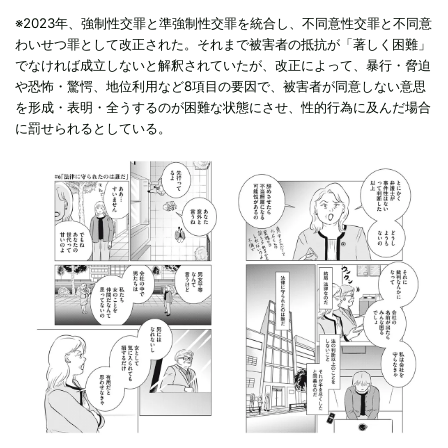
※2023年、強制性交罪と準強制性交罪を統合し、不同意性交罪と不同意
わいせつ罪として改正された。それまで被害者の抵抗が「著しく困難」
でなければ成立しないと解釈されていたが、改正によって、暴行・脅迫
や恐怖・驚愕、地位利用など8項目の要因で、被害者が同意しない意思
を形成・表明・全うするのが困難な状態にさせ、性的行為に及んだ場合
に罰せられるとしている。