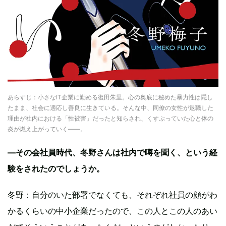
あらすじ：小さなIT企業に勤める復田朱里。心の奥底に秘めた暴力性は隠し
たまま、社会に適応し善良に生きている。そんな中、同僚の女性が退職した
理由が社内における「性被害」だったと知らされ、くすぶっていた心と体の
炎が燃え上がっていく——。
―その会社員時代、冬野さんは社内で噂を聞く、という経
験をされたのでしょうか。
冬野：自分のいた部署でなくても、それぞれ社員の顔がわ
かるくらいの中小企業だったので、この人とこの人のあい