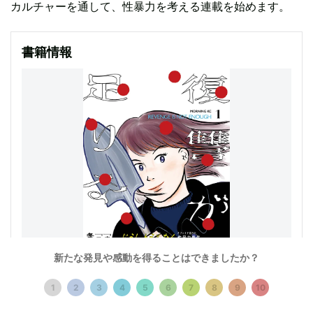
カルチャーを通して、性暴力を考える連載を始めます。
書籍情報
新たな発見や感動を得ることはできましたか？
1
2
3
4
5
6
7
8
9
10
『復讐が足りない』