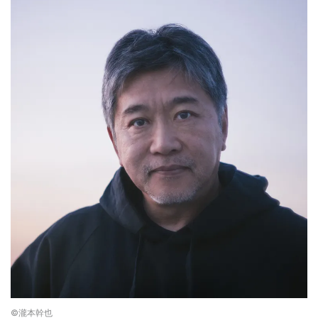
©瀧本幹也