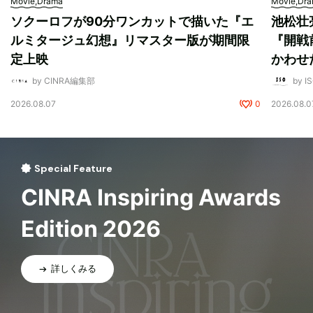
Movie,Drama
Movie,Dr
ソクーロフが90分ワンカットで描いた『エ
池松壮
ルミタージュ幻想』リマスター版が期間限
『開戦
定上映
かわせ
by CINRA編集部
by I
2026.08.07
0
2026.08.0
Special Feature
CINRA Inspiring Awards
Edition 2026
詳しくみる