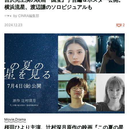
横浜流星、渡辺謙のソロビジュアルも
by CINRA編集部
2024.12.23
2
Movie,Drama
桜田ひより主演、辻村深月原作の映画『この夏の星