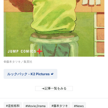
©藤本タツキ／集英社
ルックバック - K2 Pictures
記事一覧をみる
#是枝裕和
#藤本タツキ
#Movie,Drama
#News