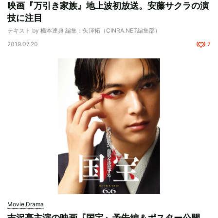
映画『万引き家族』地上波初放送。安藤サクラの演
技に注目
テキスト by 橋本達典 編集：矢澤拓（CINRA.NET編集部）
2019.07.20
7
Movie,Drama
吉沢亮主演の映画『国宝』予告編＆ポスター公開。