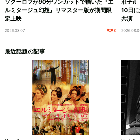
ソクーロフが90分ワンカットで描いた『エ
荘子i
ルミタージュ幻想』リマスター版が期間限
10日に
定上映
共演
2026.08.07
0
2026.08.0
最近話題の記事