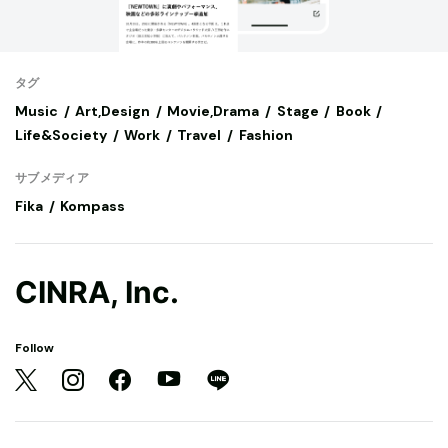
タグ
Music
Art,Design
Movie,Drama
Stage
Book
Life&Society
Work
Travel
Fashion
サブメディア
Fika
Kompass
CINRA, Inc.
Follow