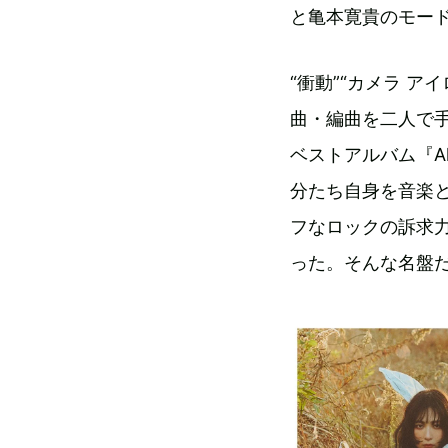
と亀本寛貴のモー
“衝動”“カメラ 
曲・編曲を二人で手
ベストアルバム『All
分たち自身を音楽
フなロックの訴求
った。そんな名盤