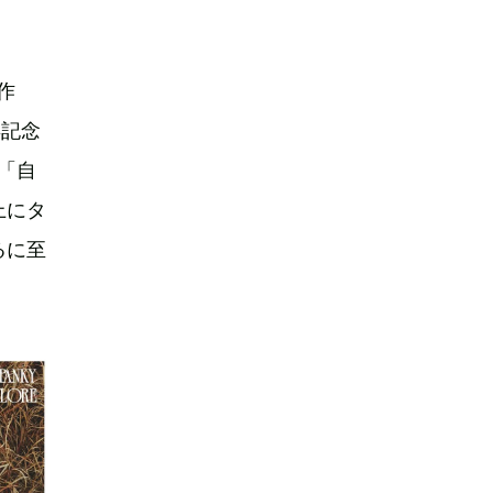
作
年記念
が「自
上にタ
るに至