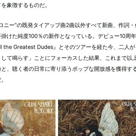
ドを象徴するものだ。
アイロニー”の既発タイアップ曲2曲以外すべて新曲、作詞・
掛けた純度100％の新作となっている。デビュー10周
 the Greatest Dudes』とそのツアーを経た今、二人
として鳴らす」ことにフォーカスした結果、これまで以
力と、聴く者の日常に寄り添うポップな開放感を獲得す
だ。