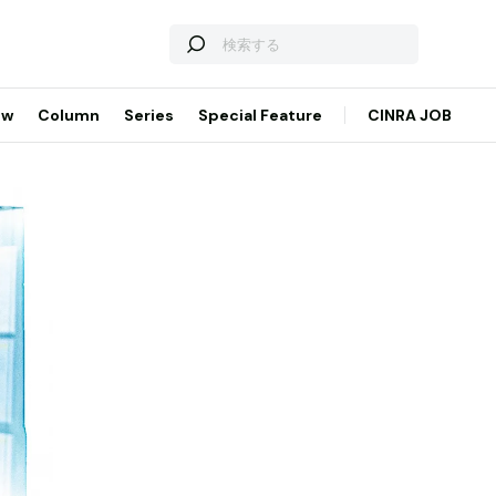
ew
Column
Series
Special Feature
CINRA JOB