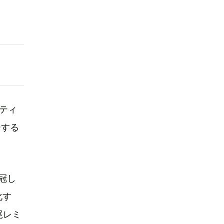
ーティ
ーする
に冠し
化す
尾レミ