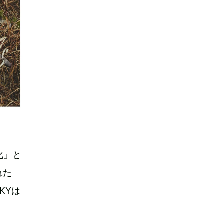
化」と
れた
KYは