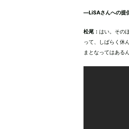
―LiSAさんへの提
松尾：
はい。その
って、しばらく休
まとなってはある