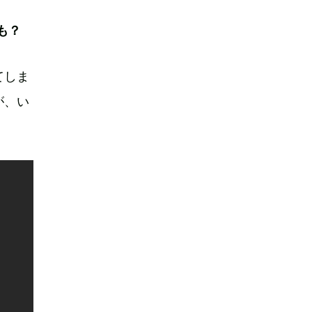
も？
てしま
が、い