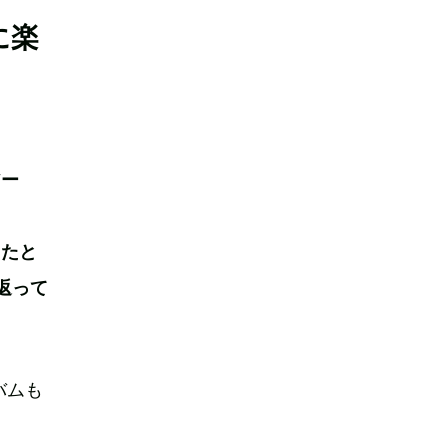
に楽
アー
ったと
り返って
バムも