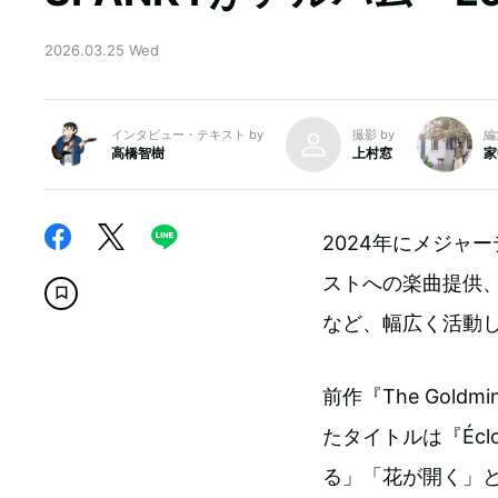
2026.03.25 Wed
インタビュー・テキスト by
撮影 by
編
高橋智樹
上村窓
家
2024年にメジャ
ストへの楽曲提供、
など、幅広く活動して
前作『The Gol
たタイトルは『Éc
る」「花が開く」