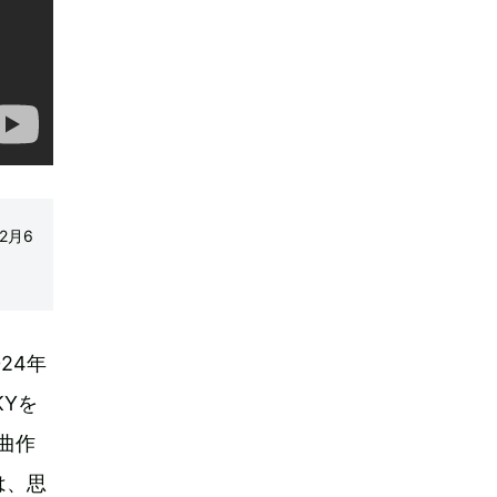
2月6
024年
KYを
曲作
は、思