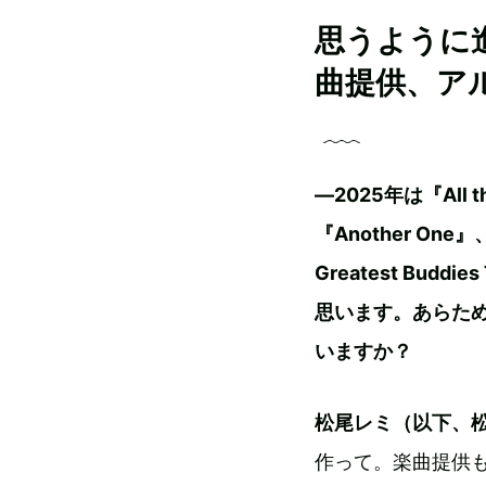
思うように
曲提供、ア
―2025年は『All t
『Another On
Greatest Bud
思います。あらためて
いますか？
松尾レミ（以下、
作って。楽曲提供