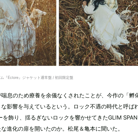
ム『Éclore』ジャケット通常盤 / 初回限定盤
が喘息のため療養を余儀なくされたことが、今作の「孵
きな影響を与えているという。ロック不遇の時代と呼ば
ーを飾り、揺るぎないロックを響かせてきたGLIM SPAN
たな進化の扉を開いたのか。松尾＆亀本に聞いた。