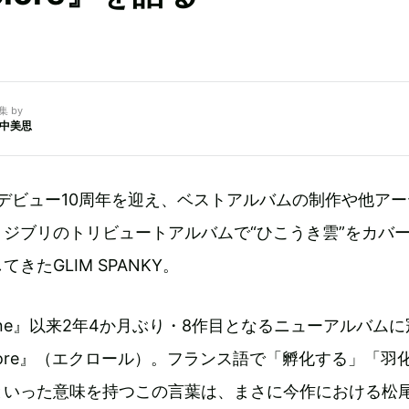
集 by
中美思
ーデビュー10周年を迎え、ベストアルバムの制作や他ア
ジブリのトリビュートアルバムで“ひこうき雲”をカバ
きたGLIM SPANKY。
dmine』以来2年4か月ぶり・8作目となるニューアルバム
lore』（エクロール）。フランス語で「孵化する」「羽
といった意味を持つこの言葉は、まさに今作における松