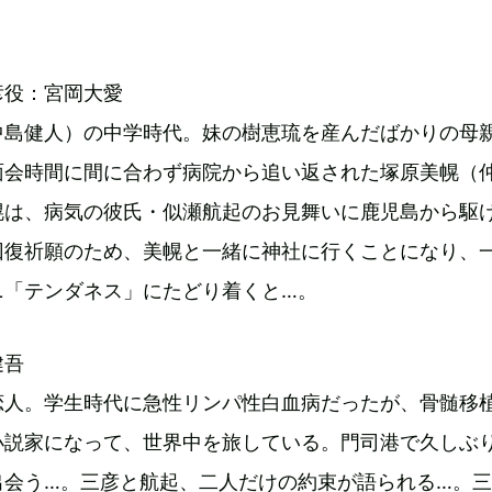
彦役：宮岡大愛
中島健人）の中学時代。妹の樹恵琉を産んだばかりの母
面会時間に間に合わず病院から追い返された塚原美幌（
幌は、病気の彼氏・似瀬航起のお見舞いに鹿児島から駆
回復祈願のため、美幌と一緒に神社に行くことになり、
ニ「テンダネス」にたどり着くと…。
健吾
恋人。学生時代に急性リンパ性白血病だったが、骨髄移
小説家になって、世界中を旅している。門司港で久しぶ
出会う…。三彦と航起、二人だけの約束が語られる…。