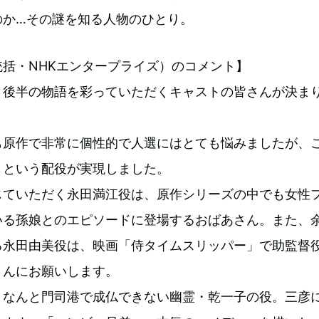
のか…その謎を知る人物のひとり。
括・NHKエンタープライズ）のコメント】
、後半の物語を彩っていただくキャストの皆さんが決ま
も原作で非常に個性的で人選にはとても悩みましたが、
！という配役が実現しました。
じていただく永田満江役は、原作シリーズの中でも女性
いる孫娘とのエピソードに登場するおばあさん。また、
る永田由美役は、映画「侍タイムスリッパー」で助監督
さんにお願いします。
、なんと門司港で成仏できない幽霊・乾一子の役。三彦