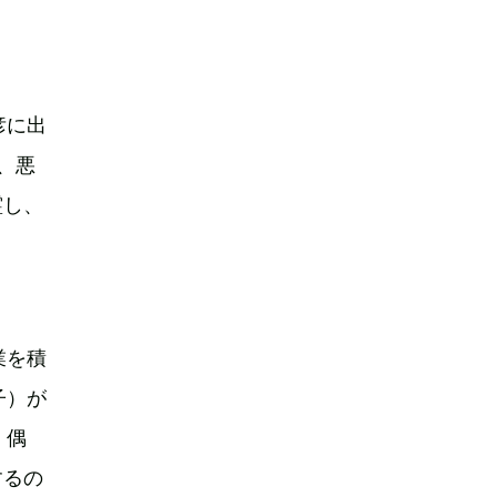
彦に出
、悪
霊し、
業を積
子）が
、偶
するの