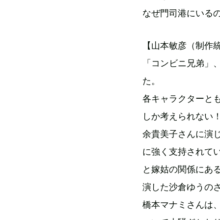
なぜ門司港にいる
【山本敏彦（制作統
「コンビニ兄弟」
た。
各キャラクターと
しか考えられない
余貴美子さんに演
に強く支持されて
と嫁姑の関係にあ
演した沙倉ゆうの
橋本マナミさんは