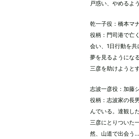
戸惑い、やめるよ
乾一子役：橋本マ
役柄：門司港で亡
会い、1日行動を
夢を見るようにな
三彦を助けようと
志波一彦役：加藤
役柄：志波家の長
んでいる。達観し
三彦にとりついた
然、山道で出会う