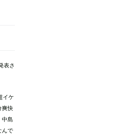
発表さ
超イケ
分爽快
。中島
なんで