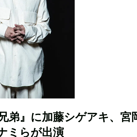
兄弟』に加藤シゲアキ、宮
ナミらが出演