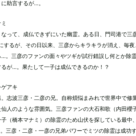
うに助言するが…。
ナミ
くなって、成仏できずにいた幽霊。ある日、門司港で三
共にするが、その日以来、三彦からキラキラが消え、毎夜
る…。三彦のファンの面々やツギが試行錯誤し何とか除
するが…。果たして一子は成仏できるのか！？
シゲアキ
男。志波三彦・二彦の兄。自称煩悩まみれで世界中で修
た仙人のような雰囲気。三彦ファンの大石和歌（内田櫻
一子（橋本マナミ）の除霊のため山伏を探している最中
…。三彦・二彦・一彦の兄弟パワーでミツの除霊は成功