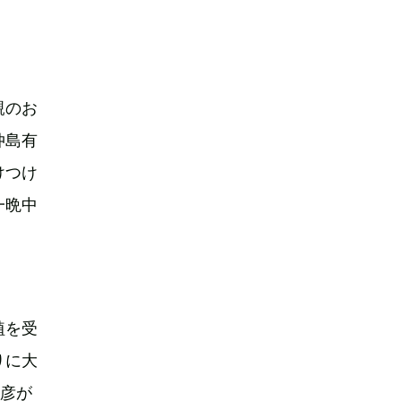
親のお
仲島有
けつけ
一晩中
植を受
りに大
三彦が