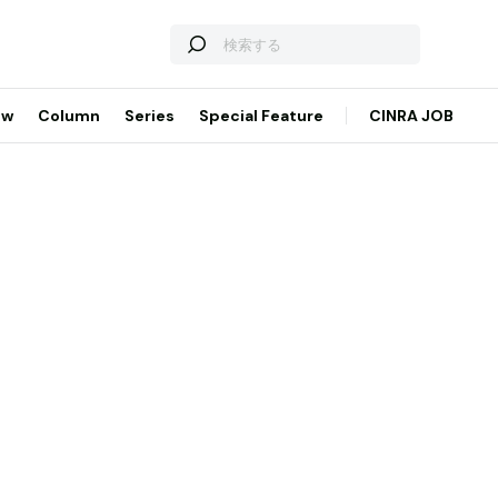
ew
Column
Series
Special Feature
CINRA JOB