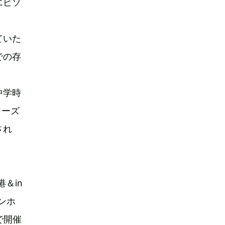
エピソ
ていた
での存
中学時
リーズ
され
港＆in
ンホ
で開催