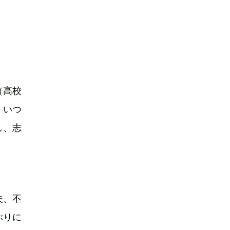
（高校
、いつ
し、志
夫、不
ぶりに