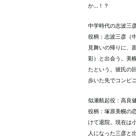
か…！？
中学時代の志波三
役柄：志波三彦（
見舞いの帰りに、
彩）と出会う。美
たという。彼氏の
歩いた先でコンビ
似瀬航起役：高良
役柄：塚原美幌の
けて退院。現在は
人になった三彦と