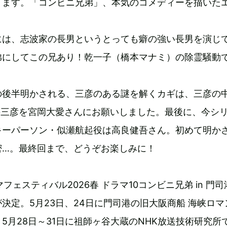
ります。「コンビニ兄弟」、本気のコメディーを描いた
には、志波家の長男というとっても癖の強い長男を演じ
弟にしてこの兄あり！乾一子（橋本マナミ）の除霊騒動
の後半明かされる、三彦のある謎を解くカギは、三彦の
の三彦を宮岡大愛さんにお願いしました。最後に、今シ
キーパーソン・似瀬航起役は高良健吾さん。初めて明か
密…。最終回まで、どうぞお楽しみに！
フェスティバル2026春 ドラマ10コンビニ兄弟 in 門司
決定。5月23日、24日に門司港の旧大阪商船 海峡ロマ
5月28日～31日に祖師ヶ谷大蔵のNHK放送技術研究所