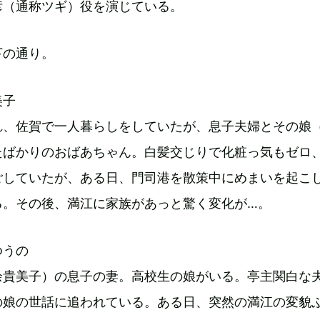
彦（通称ツギ）役を演じている。
下の通り。
美子
れ、佐賀で一人暮らしをしていたが、息子夫婦とその娘
たばかりのおばあちゃん。白髪交じりで化粧っ気もゼロ
ごしていたが、ある日、門司港を散策中にめまいを起こ
る。その後、満江に家族があっと驚く変化が…。
ゆうの
余貴美子）の息子の妻。高校生の娘がいる。亭主関白な
の娘の世話に追われている。ある日、突然の満江の変貌