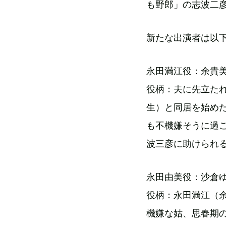
も野郎」の志波二
新たな出演者は以
永田満江役：余貴
役柄：夫に先立た
生）と同居を始め
も不機嫌そうに過
波三彦に助けられ
永田由美役：沙倉
役柄：永田満江（
機嫌な姑、思春期