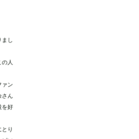
りまし
この人
ファン
余さん
役を好
にとり