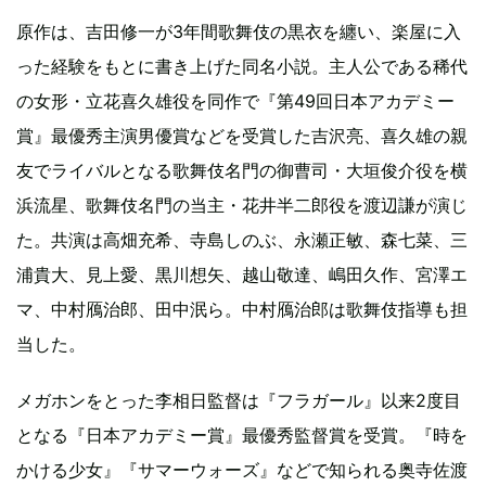
原作は、吉田修一が3年間歌舞伎の黒衣を纏い、楽屋に入
った経験をもとに書き上げた同名小説。主人公である稀代
の女形・立花喜久雄役を同作で『第49回日本アカデミー
賞』最優秀主演男優賞などを受賞した吉沢亮、喜久雄の親
友でライバルとなる歌舞伎名門の御曹司・大垣俊介役を横
浜流星、歌舞伎名門の当主・花井半二郎役を渡辺謙が演じ
た。共演は高畑充希、寺島しのぶ、永瀬正敏、森七菜、三
浦貴大、見上愛、黒川想矢、越山敬達、嶋田久作、宮澤エ
マ、中村鴈治郎、田中泯ら。中村鴈治郎は歌舞伎指導も担
当した。
メガホンをとった李相日監督は『フラガール』以来2度目
となる『日本アカデミー賞』最優秀監督賞を受賞。『時を
かける少女』『サマーウォーズ』などで知られる奥寺佐渡