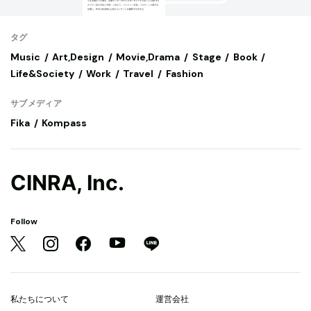
タグ
Music
Art,Design
Movie,Drama
Stage
Book
Life&Society
Work
Travel
Fashion
サブメディア
Fika
Kompass
CINRA, Inc.
Follow
私たちについて
運営会社