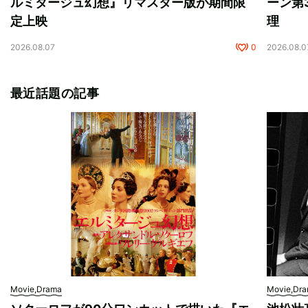
ルミタージュ幻想』リマスター版が期間限
ーン第
定上映
理
2026.08.07
0
2026.08.0
最近話題の記事
Movie,Drama
Movie,Dr