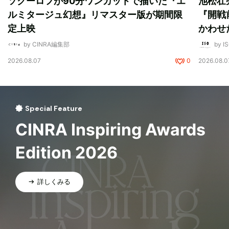
ソクーロフが90分ワンカットで描いた『エ
池松壮
ルミタージュ幻想』リマスター版が期間限
『開戦
定上映
かわせ
by CINRA編集部
by I
2026.08.07
0
2026.08.0
Special Feature
CINRA Inspiring Awards
Edition 2026
詳しくみる