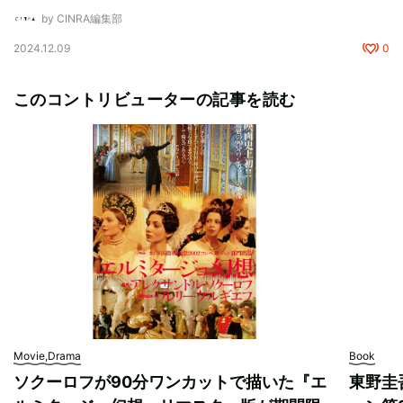
by CINRA編集部
2024.12.09
0
このコントリビューターの記事を読む
Movie,Drama
Book
ソクーロフが90分ワンカットで描いた『エ
東野圭