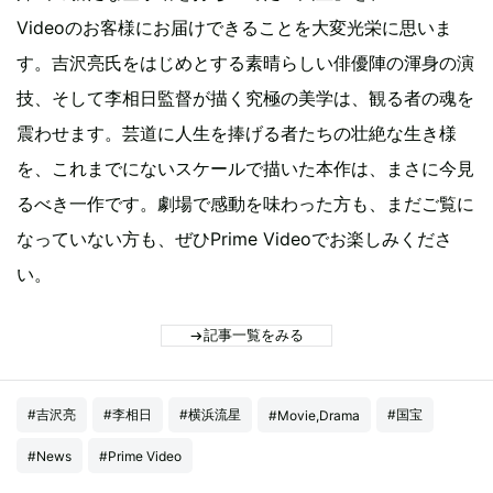
Videoのお客様にお届けできることを大変光栄に思いま
す。吉沢亮氏をはじめとする素晴らしい俳優陣の渾身の演
技、そして李相日監督が描く究極の美学は、観る者の魂を
震わせます。芸道に人生を捧げる者たちの壮絶な生き様
を、これまでにないスケールで描いた本作は、まさに今見
るべき一作です。劇場で感動を味わった方も、まだご覧に
なっていない方も、ぜひPrime Videoでお楽しみくださ
い。
記事一覧をみる
#吉沢亮
#李相日
#横浜流星
#国宝
#Movie,Drama
#News
#Prime Video