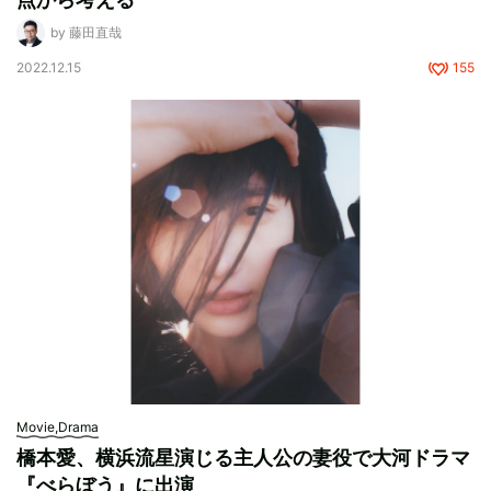
by 藤田直哉
2022.12.15
155
Movie,Drama
橋本愛、横浜流星演じる主人公の妻役で大河ドラマ
『べらぼう』に出演