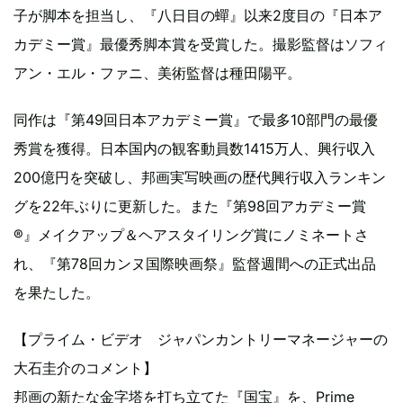
子が脚本を担当し、『八日目の蟬』以来2度目の『日本ア
カデミー賞』最優秀脚本賞を受賞した。撮影監督はソフィ
アン・エル・ファニ、美術監督は種田陽平。
同作は『第49回日本アカデミー賞』で最多10部門の最優
秀賞を獲得。日本国内の観客動員数1415万人、興行収入
200億円を突破し、邦画実写映画の歴代興行収入ランキン
グを22年ぶりに更新した。また『第98回アカデミー賞
®』メイクアップ＆ヘアスタイリング賞にノミネートさ
れ、『第78回カンヌ国際映画祭』監督週間への正式出品
を果たした。
【プライム・ビデオ ジャパンカントリーマネージャーの
大石圭介のコメント】
邦画の新たな金字塔を打ち立てた『国宝』を、Prime