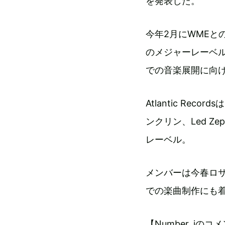
を発表した。
今年2月にWMEとのエ
のメジャーレーベ
での音楽展開に向
Atlantic Rec
ンクリン、Led Z
レーベル。
メンバーは今春ロサン
での楽曲制作にも
【Number_iのコ