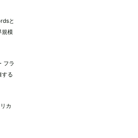
rdsと
界規模
サ・フラ
擁する
メリカ