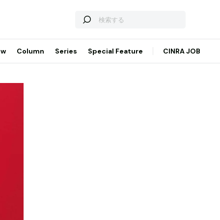
ew
Column
Series
Special Feature
CINRA JOB