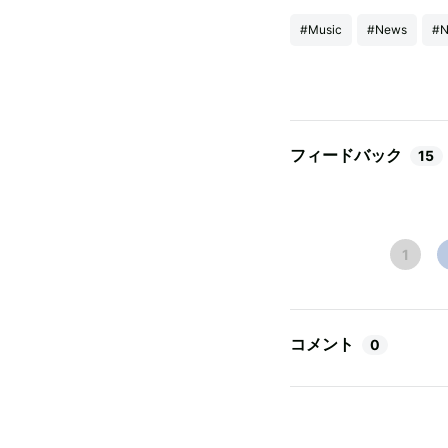
#Music
#News
#N
フィードバック
15
1
コメント
0