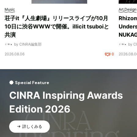
Music
Art,Design
荘子it『人生劇場』リリースライブが10月
Rhizo
10日に渋谷WWWで開催。illicit tsuboiと
Unde
共演
NUK
by CINRA編集部
by 
2026.08.06
0
2026.08.0
Special Feature
CINRA Inspiring Awards
Edition 2026
詳しくみる