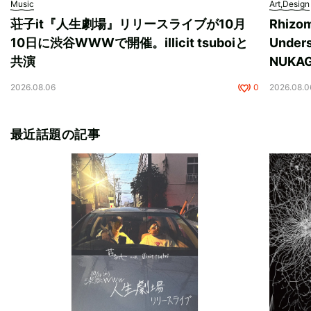
Music
Art,Design
荘子it『人生劇場』リリースライブが10月
Rhizo
10日に渋谷WWWで開催。illicit tsuboiと
Unde
共演
NUK
2026.08.06
0
2026.08.0
最近話題の記事