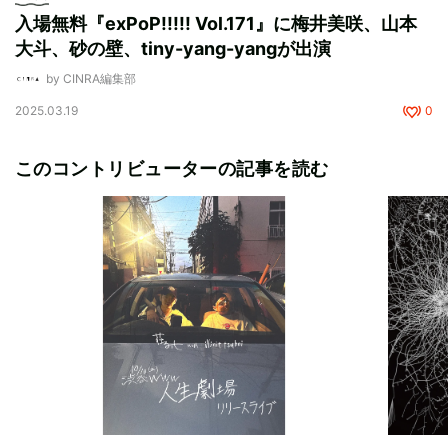
入場無料『exPoP!!!!! Vol.171』に梅井美咲、山本
大斗、砂の壁、tiny-yang-yangが出演
by CINRA編集部
2025.03.19
0
このコントリビューターの記事を読む