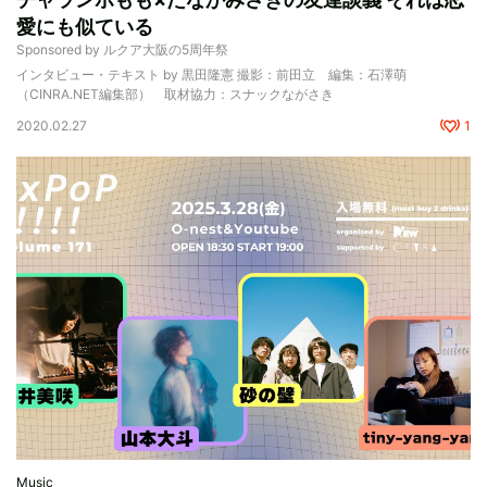
愛にも似ている
Sponsored by ルクア大阪の5周年祭
インタビュー・テキスト by 黒田隆憲 撮影：前田立 編集：石澤萌
（CINRA.NET編集部） 取材協力：スナックながさき
2020.02.27
1
Music