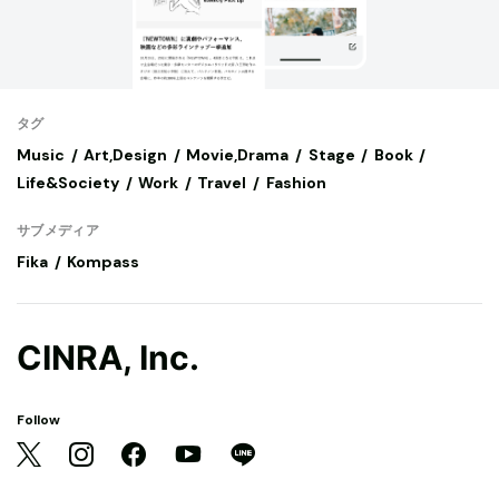
タグ
Music
Art,Design
Movie,Drama
Stage
Book
Life&Society
Work
Travel
Fashion
サブメディア
Fika
Kompass
CINRA, Inc.
Follow