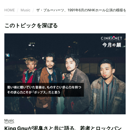
HOME
Music
ザ・ブルーハーツ、1991年6月のNHKホール公演の模様を
このトピックを深ぼる
Music
King Gnuが泥臭さと共に語る、若者とロックバン