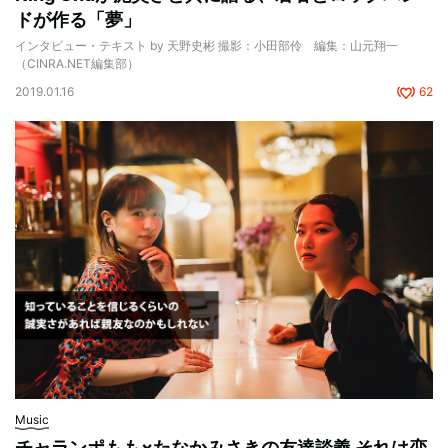
ドが作る「夢」
インタビュー・テキスト by 天野史彬 撮影：小田部伶 編集：山元翔一
（CINRA.NET編集部）
2019.01.16
62
Music
チャランポもも×たなかみさきの友達談義 それは恋