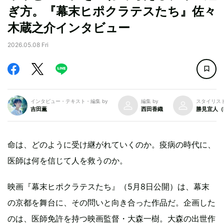
ぎ方。『幕末ヒポクラテスたち』佐々
木蔵之介インタビュー
2026.05.08 Fri
インタビュー・テキスト・編集 by
編集 by
スタイリスト
吉田薫
西田香織
勝見宜人（Ko
命は、どのように受け継がれていくのか。疫病の時代に、
医師は何を信じて人を救うのか。
映画『幕末ヒポクラテスたち』（5月8日公開）は、幕末
の京都を舞台に、その問いと向き合った作品だ。企画した
のは、医師免許を持つ映画監督・大森一樹。大森の出世作