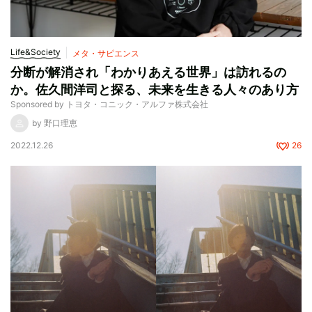
Life&Society
メタ・サピエンス
分断が解消され「わかりあえる世界」は訪れるの
か。佐久間洋司と探る、未来を生きる人々のあり方
Sponsored by トヨタ・コニック・アルファ株式会社
by 野口理恵
2022.12.26
26