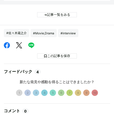
記事一覧をみる
#佐々木蔵之介
#Movie,Drama
#interview
この記事を保存
フィードバック
4
新たな発見や感動を得ることはできましたか？
1
2
3
4
5
6
7
8
9
10
コメント
0