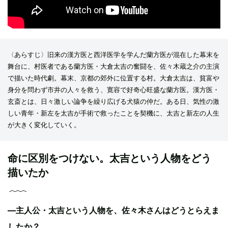
〈あらすじ〉旧来の漢方医と西洋医学を学んだ蘭方医が混在した幕末を
舞台に、村医者である蘭方医・大倉太吉の奮闘を、佐々木蔵之介の主演
で描いた時代劇。幕末、京都の郊外に位置する村。大倉太吉は、貧富や
身分を問わず市井の人々を救う、寛容で好奇心旺盛な蘭方医。漢方医・
玄斎とは、日々激しい論争を繰り広げる犬猿の仲だ。ある日、気性の激
しい青年・新左を太吉が手術で救ったことを契機に、太吉と新左の人生
が大きく変化していく。
命に区別をつけない。太吉という人物をどう
描いたか
—主人公・太吉という人物を、佐々木さんはどうとらえま
したか？