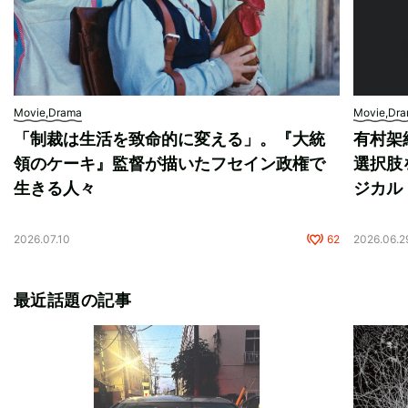
Movie,Drama
Movie,Dr
「制裁は生活を致命的に変える」。『大統
有村架
領のケーキ』監督が描いたフセイン政権で
選択肢
生きる人々
ジカル
2026.07.10
62
2026.06.2
最近話題の記事