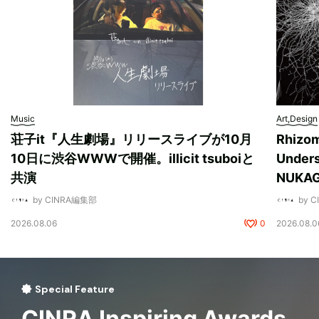
Music
Art,Design
荘子it『人生劇場』リリースライブが10月
Rhizo
10日に渋谷WWWで開催。illicit tsuboiと
Unde
共演
NUK
by CINRA編集部
by 
2026.08.06
0
2026.08.0
Special Feature
CINRA Inspiring Awards