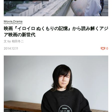
Movie,Drama
映画『イロイロ ぬくもりの記憶』から読み解くアジ
ア映画の新世代
文 by 相田冬二
2014.12.11
0