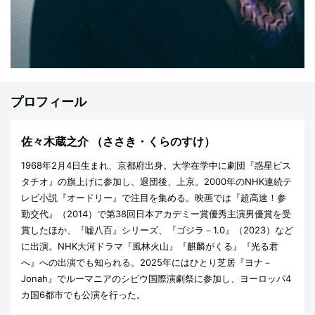
プロフィール
佐々木蔵之介
（ささき・くらのすけ）
1968年2月4日生まれ、京都府出身。大学在学中に劇団『惑星ピス
タチオ』の旗上げに参加し、退団後、上京。2000年のNHK連続テ
レビ小説『オードリー』で注目を集める。映画では『超高速！参
勤交代』（2014）で第38回日本アカデミー賞優秀主演男優賞を受
賞したほか、『嘘八百』シリーズ、『ゴジラ－1.0』（2023）など
に出演。NHK大河ドラマ『風林火山』『麒麟がくる』『光る君
へ』への出演でも知られる。2025年にはひとり芝居『ヨナ－
Jonah』でルーマニアのシビウ国際演劇祭に参加し、ヨーロッパ4
カ国6都市でも公演を行った。