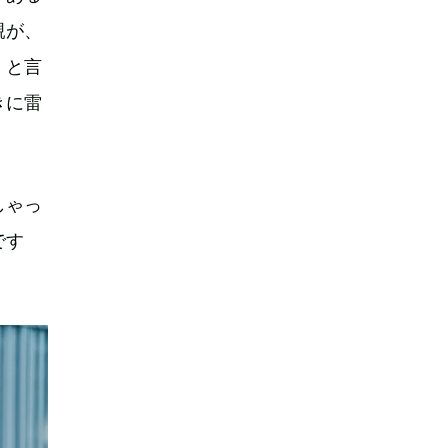
親が、
」と言
きに雷
しゃっ
です