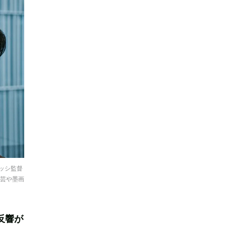
セッシ監督
陶芸や墨画
反響が