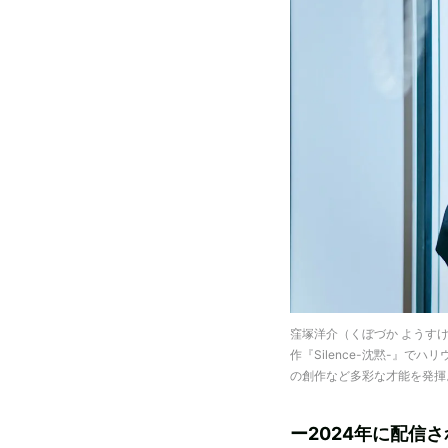
窪塚洋介（くぼづか ようすけ
作『Silence-沈黙-』
の創作など多彩な才能を発揮
ー2024年に配信