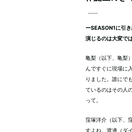
ーSEASON1に
演じるのは大変で
亀梨（以下、亀梨）
んですぐに現場に
りました。誰にで
ているのはその人
って。
窪塚洋介（以下、
すよね。渡邊（ダ