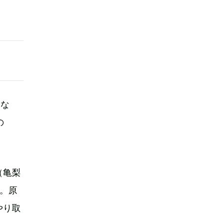
るな
の
（亀梨
。原
やり取