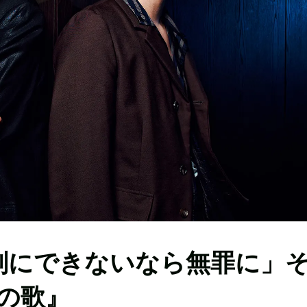
刑にできないなら無罪に」
の歌』