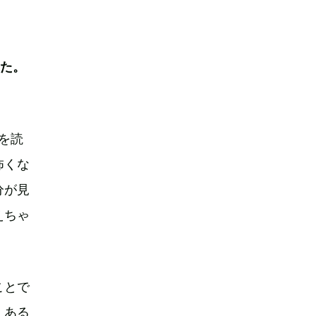
した。
を読
怖くな
分が見
えちゃ
ことで
、ある