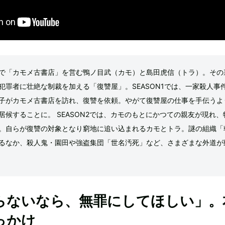
で「カモメ古書店」を営む鴨ノ目武（カモ）と島田虎信（トラ）。その
犯罪者に壮絶な制裁を加える「復讐屋」。SEASON1では、一家殺人事
子がカモメ古書店を訪れ、復讐を依頼。やがて復讐屋の仕事を手伝うよ
居候することに。 SEASON2では、カモのもとにかつての親友が現れ、
。自らが復讐の対象となり窮地に追い込まれるカモとトラ。謎の組織「
るなか、殺人鬼・園田や強盗集団「世名汚死」など、さまざまな外道が
らないなら、無罪にしてほしい」。
っかけ