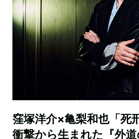
窪塚洋介×亀梨和也「死
衝撃から生まれた『外道