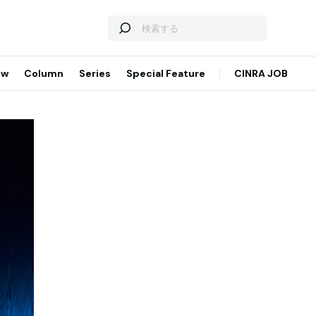
ew
Column
Series
Special Feature
CINRA JOB