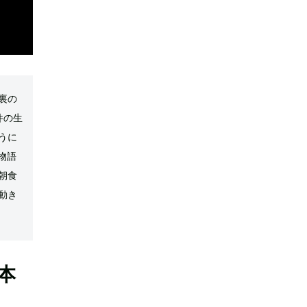
裏の
件の生
うに
物語
朝食
動き
本