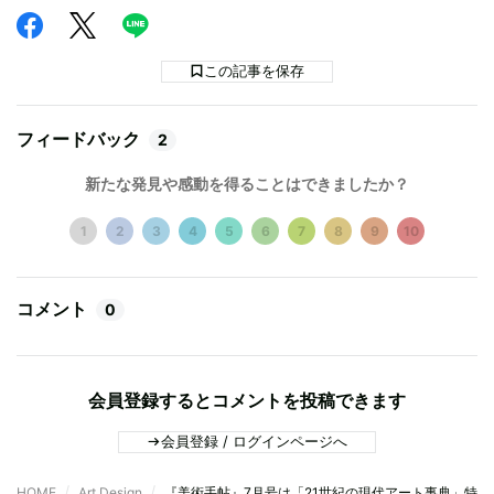
この記事を保存
フィードバック
2
新たな発見や感動を得ることはできましたか？
1
2
3
4
5
6
7
8
9
10
コメント
0
会員登録するとコメントを投稿できます
会員登録 / ログインページへ
HOME
Art,Design
『美術手帖』7月号は「21世紀の現代アート事典」特