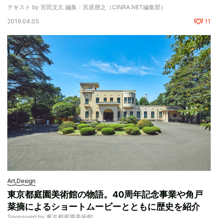
テキスト by 宮田文久 編集：宮原朋之（CINRA.NET編集部）
2019.04.05
11
Art,Design
東京都庭園美術館の物語。40周年記念事業や角戸
菜摘によるショートムービーとともに歴史を紹介
Sponsored by 東京都庭園美術館