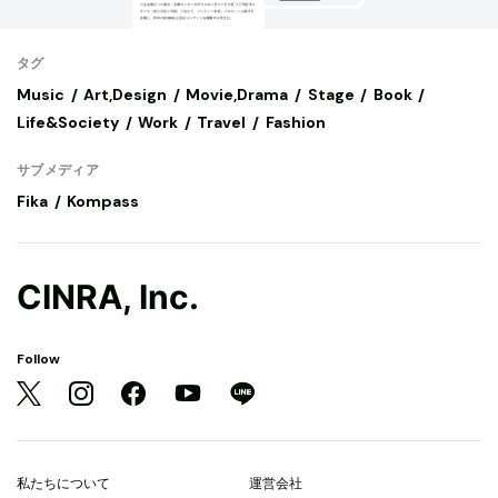
タグ
Music
Art,Design
Movie,Drama
Stage
Book
Life&Society
Work
Travel
Fashion
サブメディア
Fika
Kompass
CINRA, Inc.
Follow
私たちについて
運営会社