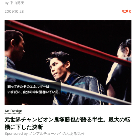
by 中山博美
2009.10.28
0
Art,Design
元世界チャンピオン鬼塚勝也が語る半生。最大の転
機に下した決断
Sponsored by ノンアルチューハイ のんある気分