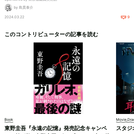
by 島貫泰介
2024.03.22
9
このコントリビューターの記事を読む
Book
Movie,Dr
東野圭吾『永遠の記憶』発売記念キャンペ
スタジ