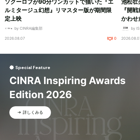
ソクーロフが90分ワンカットで描いた『エ
池松壮
ルミタージュ幻想』リマスター版が期間限
『開戦
定上映
かわせ
by CINRA編集部
by I
2026.08.07
0
2026.08.0
Special Feature
CINRA Inspiring Awards
Edition 2026
詳しくみる