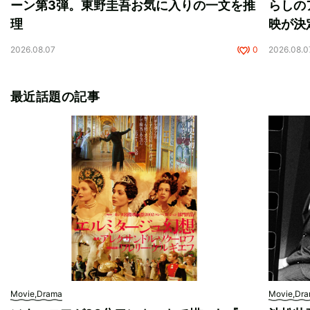
ーン第3弾。東野圭吾お気に入りの一文を推
らしの
理
映が決
2026.08.07
0
2026.08.0
最近話題の記事
Movie,Drama
Movie,Dr