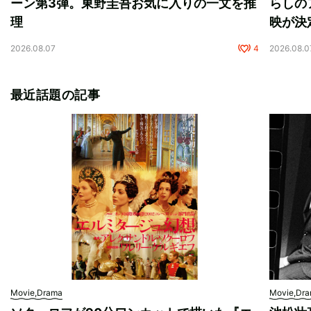
ーン第3弾。東野圭吾お気に入りの一文を推
らしの
理
映が決
2026.08.07
4
2026.08.0
最近話題の記事
Movie,Drama
Movie,Dr