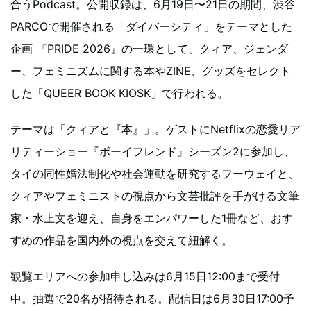
合うPodcast。公開収録は、6月19日〜21日の期間、渋谷
PARCOで開催される「ダイバーシティ」をテーマとした
企画 『PRIDE 2026』の一環として、クィア、ジェンダ
ー、フェミニズムに関する本やZINE、グッズをセレクト
した「QUEER BOOK KIOSK」で行われる。
テーマは「クィアと『本』」。ゲストにNetflixの恋愛リア
リティーショー『ボーイフレンド』シーズン2に参加し、
タイの同性婚法制化や社会運動を研究するフーウェイと、
クィアやフェミニストの視点から文芸批評を手がける文筆
家・水上文を迎え、自身をエンパワーした1冊など、おす
すめの作品を国内外の視点を交えて紐解く。
観覧エリアへの参加申し込みは6月15日12:00まで受付
中。抽選で20名が招待される。配信日は6月30日17:00予