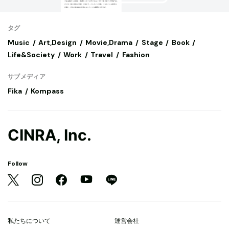
タグ
Music
Art,Design
Movie,Drama
Stage
Book
Life&Society
Work
Travel
Fashion
サブメディア
Fika
Kompass
CINRA, Inc.
Follow
私たちについて
運営会社