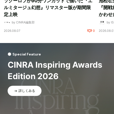
ソクーロフが90分ワンカットで描いた『エ
池松壮
ルミタージュ幻想』リマスター版が期間限
『開戦
定上映
かわせ
by CINRA編集部
by I
2026.08.07
0
2026.08.0
Special Feature
CINRA Inspiring Awards
Edition 2026
詳しくみる