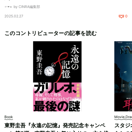
by CINRA編集部
2025.02.27
0
このコントリビューターの記事を読む
Book
Movie,Dr
東野圭吾『永遠の記憶』発売記念キャンペ
スタジ