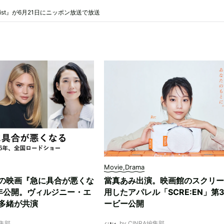
list』が6月21日にニッポン放送で放送
Movie,Drama
の映画『急に具合が悪くな
當真あみ出演。映画館のスクリー
6年公開。ヴィルジニー・エ
用したアパレル「SCRE:EN」第
多緒が共演
ービー公開
編集部
by CINRA編集部