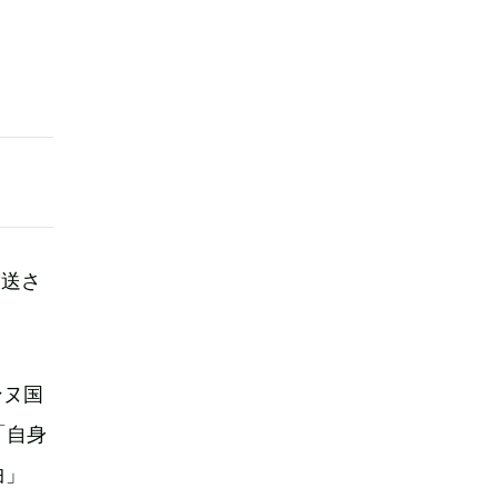
放送さ
ンヌ国
「自身
曲」