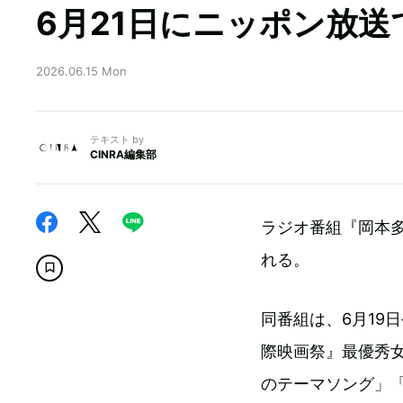
6月21日にニッポン放送
2026.06.15 Mon
テキスト by
CINRA編集部
ラジオ番組『岡本多緒 
れる。
同番組は、6月19
際映画祭』最優秀
のテーマソング」「