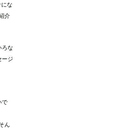
針にな
紹介
いろな
セージ
いで
そん