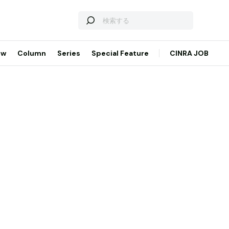
ew
Column
Series
Special Feature
CINRA JOB