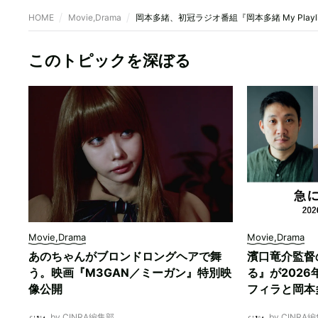
HOME
Movie,Drama
岡本多緒、初冠ラジオ番組『岡本多緒 My Play
このトピックを深ぼる
Movie,Drama
Movie,Drama
あのちゃんがブロンドロングヘアで舞
濱口竜介監督
う。映画『M3GAN／ミーガン』特別映
る』が202
像公開
フィラと岡本
by CINRA編集部
by CINRA