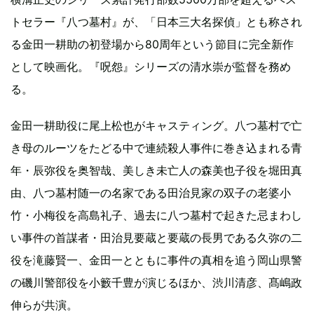
トセラー『八つ墓村』が、「日本三大名探偵」とも称され
る金田一耕助の初登場から80周年という節目に完全新作
として映画化。『呪怨』シリーズの清水崇が監督を務め
る。
金田一耕助役に尾上松也がキャスティング。八つ墓村で亡
き母のルーツをたどる中で連続殺人事件に巻き込まれる青
年・辰弥役を奥智哉、美しき未亡人の森美也子役を堀田真
由、八つ墓村随一の名家である田治見家の双子の老婆小
竹・小梅役を高島礼子、過去に八つ墓村で起きた忌まわし
い事件の首謀者・田治見要蔵と要蔵の長男である久弥の二
役を滝藤賢一、金田一とともに事件の真相を追う岡山県警
の磯川警部役を小籔千豊が演じるほか、渋川清彦、髙嶋政
伸らが共演。