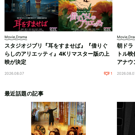
Movie,Drama
Movie,Dr
スタジオジブリ『耳をすませば』『借りぐ
朝ドラ
らしのアリエッティ』4Kリマスター版の上
トル映
映が決定
アナウ
2026.08.07
1
2026.08.0
最近話題の記事