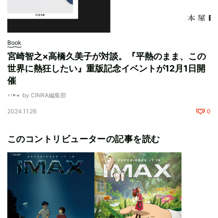
Book
宮崎智之×高橋久美子が対談。『平熱のまま、この
世界に熱狂したい』重版記念イベントが12月1日開
催
by CINRA編集部
2024.11.26
0
このコントリビューターの記事を読む