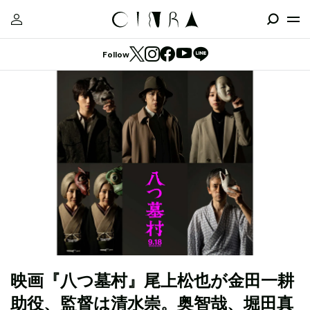
Follow
映画『八つ墓村』尾上松也が金田一耕
助役、監督は清水崇。奥智哉、堀田真