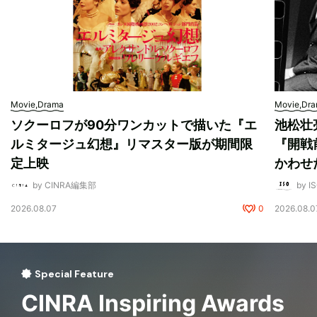
Movie,Drama
Movie,Dr
ソクーロフが90分ワンカットで描いた『エ
池松壮
ルミタージュ幻想』リマスター版が期間限
『開戦
定上映
かわせ
by CINRA編集部
by I
2026.08.07
0
2026.08.0
Special Feature
CINRA Inspiring Awards