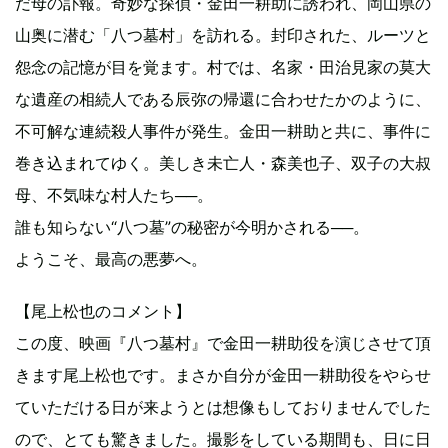
だ母の訃報。奇妙な探偵・金田一耕助に誘われ、岡山県の
山奥に潜む「八つ墓村」を訪れる。封印された、ルーツと
怨念の記憶が目を覚ます。村では、名家・田治見家の莫大
な遺産の相続人である辰弥の帰還に合わせたかのように、
不可解な連続殺人事件が発生。金田一耕助と共に、事件に
巻き込まれてゆく。美しき未亡人・森美也子、双子の大叔
母、不気味な村人たち──。
誰も知らない“八つ墓”の秘密が今明かされる──。
ようこそ、最高の悪夢へ。
【尾上松也のコメント】
この度、映画『八つ墓村』で金田一耕助役を演じさせて頂
きます尾上松也です。まさか自分が金田一耕助役をやらせ
ていただける日が来ようとは想像もしておりませんでした
ので、とても驚きました。撮影をしている期間も、日に日