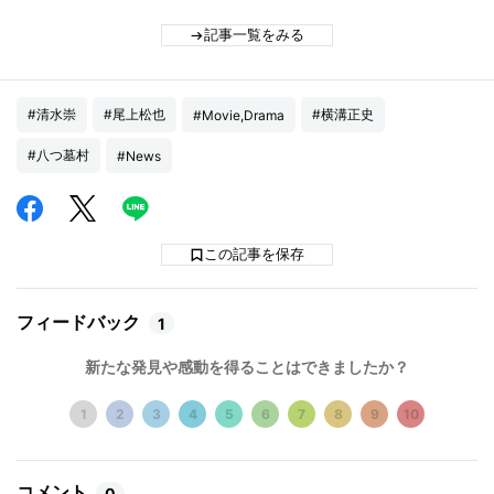
記事一覧をみる
#清水崇
#尾上松也
#横溝正史
#Movie,Drama
#八つ墓村
#News
この記事を保存
フィードバック
1
新たな発見や感動を得ることはできましたか？
1
2
3
4
5
6
7
8
9
10
コメント
0