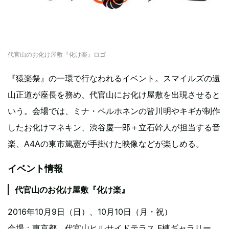
代官山のお化け屋敷『化け楽』ロゴ
『猿楽祭』の一環で行なわれるイベント。スマイルズの遠
山正道が座長を務め、代官山にお化け屋敷を出現させると
いう。会場では、ミナ・ペルホネンの皆川明やキギが制作
したお化けマネキン、渋谷慶一郎＋立石幹人が担当する音
楽、A4Aの東市篤憲が手掛けた映像などが楽しめる。
イベント情報
代官山のお化け屋敷『化け楽』
2016年10月9日（日）、10月10日（月・祝）
会場：東京都 代官山ヒルサイドテラス F棟ギャラリー