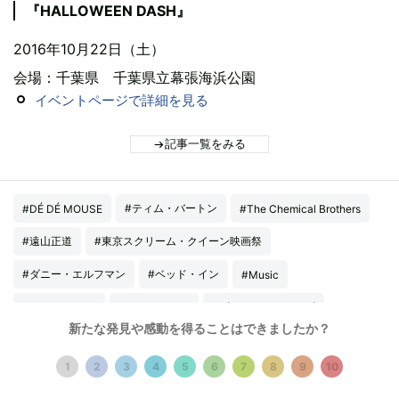
『HALLOWEEN DASH』
2016年10月22日（土）
会場：千葉県 千葉県立幕張海浜公園
イベントページで詳細を見る
記事一覧をみる
#ティム・バートン
#DÉ DÉ MOUSE
#The Chemical Brothers
#遠山正道
#東京スクリーム・クイーン映画祭
#ダニー・エルフマン
#ベッド・イン
#Music
#ゴーストバスターズ
#Movie,Drama
#Life&Society
新たな発見や感動を得ることはできましたか？
#ねぶくろシネマ
#イベントまとめ
#Rockwell Sirkus
1
2
3
4
5
6
7
8
9
10
#ロブ・ゾンビ
#猿楽祭
#MUSIC CIRCUS