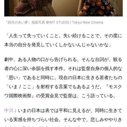
『四月の永い夢』場面写真 ©WIT STUDIO / Tokyo New Cinema
「人生って失っていくこと。失い続けることで、その度に
本当の自分を発見していくしかないんじゃないかな」
劇中、ある人物の口から告げられる、そんな台詞が、観る
者の心に深い余韻を残す本作。それは監督自身の個人的な
「思い」であると同時に、現在の日本に生きる若者たちの
「いま / ここ」を射程する言葉でもあるようだ。『モスク
ワ国際映画祭』の受賞会見で監督は、こう語っている。
中川
：いまの日本は表では平和に見えるが、同時に生きて
いる実感を持ちづらい社会。そんな中で、悲しみややりき