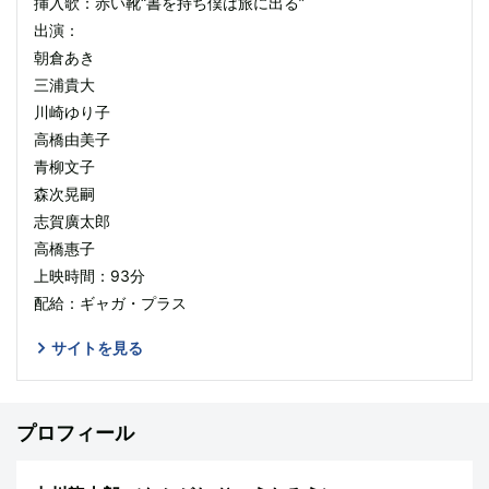
挿入歌：赤い靴“書を持ち僕は旅に出る”
出演：
朝倉あき
三浦貴大
川崎ゆり子
高橋由美子
青柳文子
森次晃嗣
志賀廣太郎
高橋惠子
上映時間：93分
配給：ギャガ・プラス
サイトを見る
プロフィール