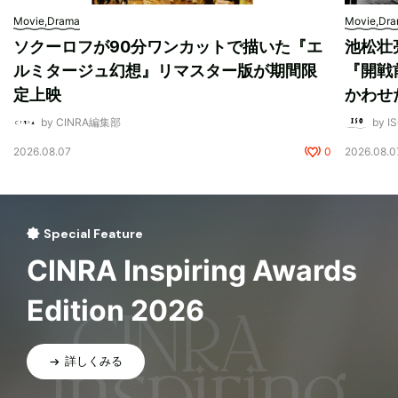
Movie,Drama
Movie,Dr
ソクーロフが90分ワンカットで描いた『エ
池松壮
ルミタージュ幻想』リマスター版が期間限
『開戦
定上映
かわせ
by CINRA編集部
by I
2026.08.07
0
2026.08.0
Special Feature
CINRA Inspiring Awards
Edition 2026
詳しくみる