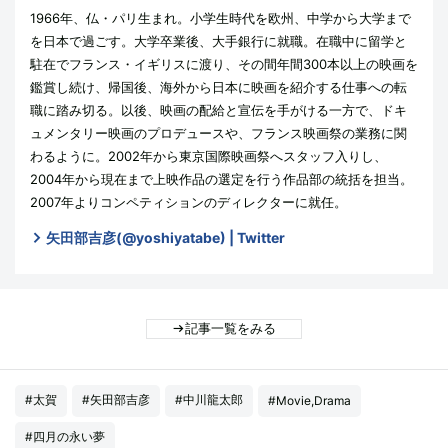
1966年、仏・パリ生まれ。小学生時代を欧州、中学から大学まで
を日本で過ごす。大学卒業後、大手銀行に就職。在職中に留学と
駐在でフランス・イギリスに渡り、その間年間300本以上の映画を
鑑賞し続け、帰国後、海外から日本に映画を紹介する仕事への転
職に踏み切る。以後、映画の配給と宣伝を手がける一方で、ドキ
ュメンタリー映画のプロデュースや、フランス映画祭の業務に関
わるように。2002年から東京国際映画祭へスタッフ入りし、
2004年から現在まで上映作品の選定を行う作品部の統括を担当。
2007年よりコンペティションのディレクターに就任。
矢田部吉彦(@yoshiyatabe) | Twitter
記事一覧をみる
#太賀
#矢田部吉彦
#中川龍太郎
#Movie,Drama
#四月の永い夢