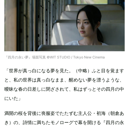
『四月の永い夢』場面写真 ©WIT STUDIO / Tokyo New Cinema
「世界が真っ白になる夢を見た。（中略）ふと目を覚ます
と、私の世界は真っ白なまま、醒めない夢を漂うような、
曖昧な春の日差しに閉ざされて、私はずっとその四月の中
にいた」
満開の桜を背後に喪服姿でたたずむ主人公・初海（朝倉あ
き）の、詩情に満ちたモノローグで幕を開ける『四月の永