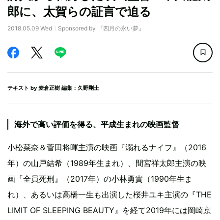
郎に、太賀らの証言で迫る
2018.05.09 Wed
Sponsored by 『四月の永い夢』
テキスト by
麦倉正樹
編集：久野剛士
海外で高い評価を得る、平成生まれの映画監督
小松菜奈＆菅田将暉主演の映画『溺れるナイフ』（2016
年）の山戸結希（1989年生まれ）、間宮祥太郎主演の映
画『全員死刑』（2017年）の小林勇貴（1990年生ま
れ）、あるいは高橋一生も出演した桜井ユキ主演の『THE
LIMIT OF SLEEPING BEAUTY』を経て2019年には岡崎京