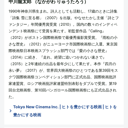
中川龍太郎
（なかがわ りゅうたろう）
1990年神奈川県生まれ。詩人としても活動し、17歳のときに詩集
「詩集 雪に至る都」（2007）を出版。やなせたかし主催「詩とフ
ァンタジー」年間優秀賞受賞（2010）。国内の数々のインディペ
ンデント映画祭にて受賞を果たす。初監督作品『Calling』
（2012）がボストン国際映画祭で最優秀撮影賞受賞。『雨粒の小
さな歴史』（2012）がニューヨーク市国際映画祭に入選。東京国
際映画祭日本映画スプラッシュ部門では『愛の小さな歴史』
（2014）に続き、『走れ、絶望に追いつかれない速さで』
（2015）と2年連続の出品を最年少にして果たす。本作『四月の
永い夢』（2017）が、世界四大映画祭のひとつである第39回モス
クワ国際映画祭コンペディション部門に正式出品、国際映画批評
家連盟賞、ロシア映画批評家連盟特別表彰をダブルで受賞。第19
回台北映画祭、第10回バンガロール国際映画祭にも正式出品され
た。
Tokyo New Cinema Inc. | ヒトを豊かにする映画 | ヒトを
豊かにする映画