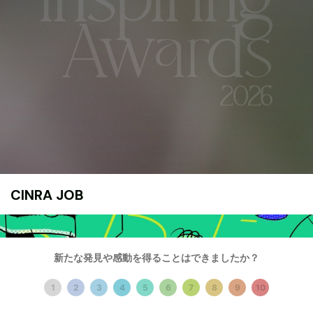
CINRA JOB
これからの企業を彩る9つのバッヂ認証システム
新たな発見や感動を得ることはできましたか？
グリーンカンパニー
1
2
3
4
5
6
7
8
9
10