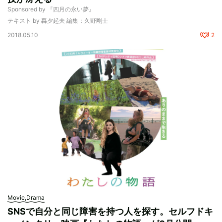
Sponsored by 『四月の永い夢』
テキスト by 轟夕起夫 編集：久野剛士
2018.05.10
2
Movie,Drama
SNSで自分と同じ障害を持つ人を探す。セルフドキ