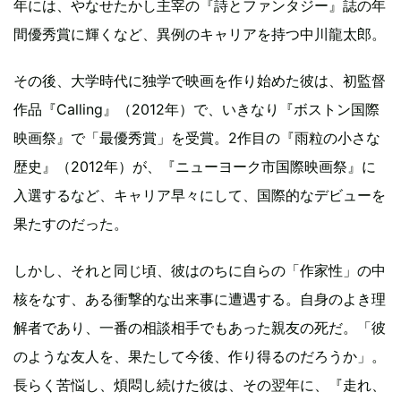
年には、やなせたかし主宰の『詩とファンタジー』誌の年
間優秀賞に輝くなど、異例のキャリアを持つ中川龍太郎。
その後、大学時代に独学で映画を作り始めた彼は、初監督
作品『Calling』（2012年）で、いきなり『ボストン国際
映画祭』で「最優秀賞」を受賞。2作目の『雨粒の小さな
歴史』（2012年）が、『ニューヨーク市国際映画祭』に
入選するなど、キャリア早々にして、国際的なデビューを
果たすのだった。
しかし、それと同じ頃、彼はのちに自らの「作家性」の中
核をなす、ある衝撃的な出来事に遭遇する。自身のよき理
解者であり、一番の相談相手でもあった親友の死だ。「彼
のような友人を、果たして今後、作り得るのだろうか」。
長らく苦悩し、煩悶し続けた彼は、その翌年に、『走れ、