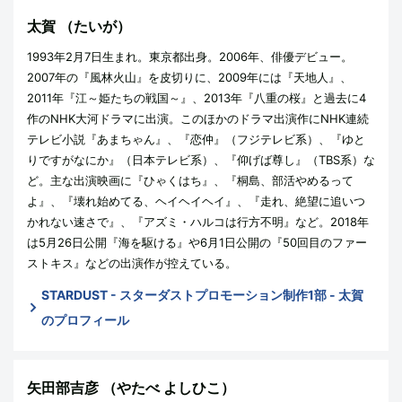
太賀
（たいが）
1993年2月7日生まれ。東京都出身。2006年、俳優デビュー。
2007年の『風林火山』を皮切りに、2009年には『天地人』、
2011年『江～姫たちの戦国～』、2013年『八重の桜』と過去に4
作のNHK大河ドラマに出演。このほかのドラマ出演作にNHK連続
テレビ小説『あまちゃん』、『恋仲』（フジテレビ系）、『ゆと
りですがなにか』（日本テレビ系）、『仰げば尊し』（TBS系）な
ど。主な出演映画に『ひゃくはち』、『桐島、部活やめるって
よ』、『壊れ始めてる、ヘイヘイヘイ』、『走れ、絶望に追いつ
かれない速さで』、『アズミ・ハルコは行方不明』など。2018年
は5月26日公開『海を駆ける』や6月1日公開の『50回目のファー
ストキス』などの出演作が控えている。
STARDUST - スターダストプロモーション制作1部 - 太賀
のプロフィール
矢田部吉彦
（やたべ よしひこ）