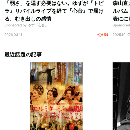
「弱さ」を隠す必要はない。ゆずが『トビ
森山直
ラ』リバイルライブを経て『心音』で届け
ルバム『
る、むき出しの感情
表にに
Sponsored by ゆず『心音』
Sponso
2026.03.11
54
2025.10.1
最近話題の記事