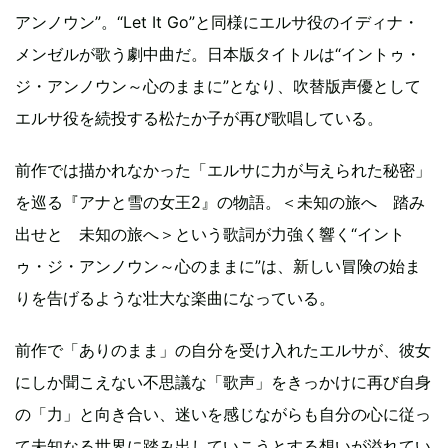
アンノウン”。“Let It Go”と同様にエルサ役のイディナ・
メンゼルが歌う劇中曲だ。日本版タイトルは“イントゥ・
ジ・アンノウン～心のままに”となり、吹替版声優として
エルサ役を続投する松たか子が再び歌唱している。
前作では描かれなかった「エルサに力が与えられた秘密」
を巡る『アナと雪の女王2』の物語。＜未知の旅へ 踏み
出せと 未知の旅へ＞という歌詞が力強く響く“イント
ゥ・ジ・アンノウン～心のままに”は、新しい冒険の始ま
りを告げるような壮大な楽曲になっている。
前作で「ありのまま」の自分を受け入れたエルサが、彼女
にしか聞こえない不思議な「歌声」をきっかけに再び自身
の「力」と向き合い、迷いを感じながらも自分の心に従っ
て未知なる世界に踏み出していこうとする想いが溢れてい