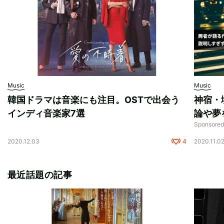
Music
Music
韓国ドラマは音楽にも注目。OSTで出会う
神宿・塩
インディ音楽家7選
論や夢
Sponsore
2020.12.03
4
2020.11.0
最近話題の記事