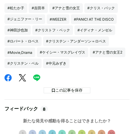
#松たか子
#吉田羊
#アナと雪の女王
#クリス・バック
#ジェニファー・リー
#WEEZER
#PANIC! AT THE DISCO
#神田沙也加
#クリストフ・ベック
#イディナ・メンゼル
#ロバート・ロペス
#クリステン・アンダーソン＝ロペス
#ケイシー・マスグレイヴス
#アナと雪の女王2
#Movie,Drama
#クリステン・ベル
#中元みずき
この記事を保存
フィードバック
8
新たな発見や感動を得ることはできましたか？
1
2
3
4
5
6
7
8
9
10