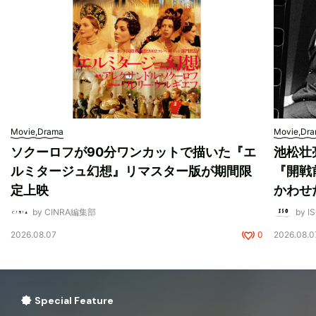
Movie,Drama
Movie,Dr
ソクーロフが90分ワンカットで描いた『エ
池松壮
ルミタージュ幻想』リマスター版が期間限
『開戦
定上映
かわせ
by CINRA編集部
by I
2026.08.07
0
2026.08.0
Special Feature