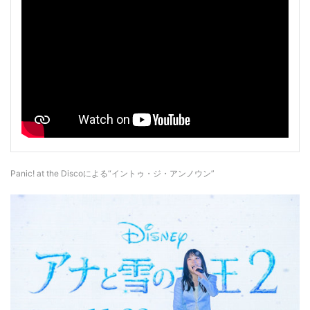
Panic! at the Discoによる“イントゥ・ジ・アンノウン”