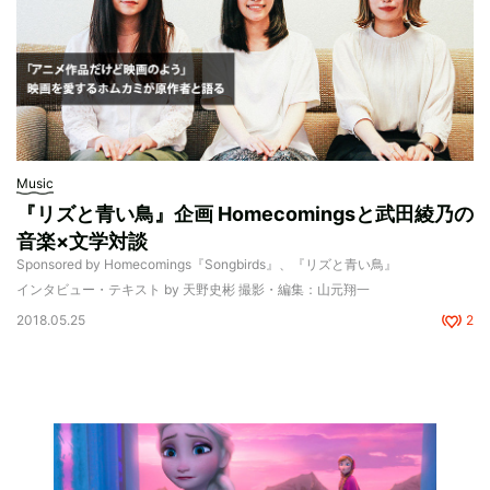
Music
『リズと青い鳥』企画 Homecomingsと武田綾乃の
音楽×文学対談
Sponsored by Homecomings『Songbirds』、『リズと青い鳥』
インタビュー・テキスト by 天野史彬 撮影・編集：山元翔一
2018.05.25
2