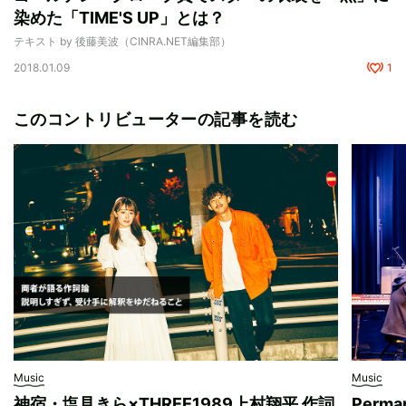
染めた「TIME'S UP」とは？
テキスト by 後藤美波（CINRA.NET編集部）
2018.01.09
1
このコントリビューターの記事を読む
Music
Music
神宿・塩見きら×THREE1989上村翔平 作詞
Per