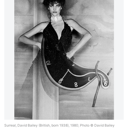
Surreal, David Bailey (British, born 1938), 1980; Photo © David Bailey