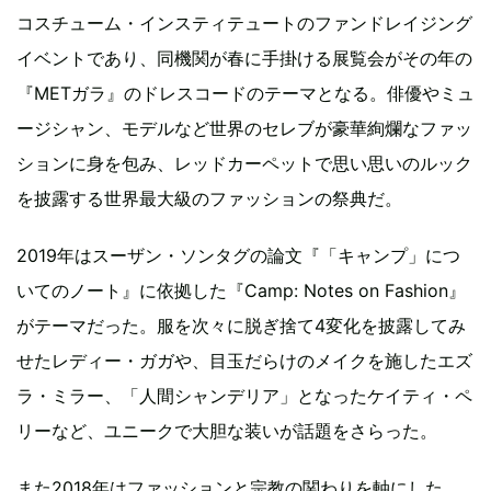
コスチューム・インスティテュートのファンドレイジング
イベントであり、同機関が春に手掛ける展覧会がその年の
『METガラ』のドレスコードのテーマとなる。俳優やミュ
ージシャン、モデルなど世界のセレブが豪華絢爛なファッ
ションに身を包み、レッドカーペットで思い思いのルック
を披露する世界最大級のファッションの祭典だ。
2019年はスーザン・ソンタグの論文『「キャンプ」につ
いてのノート』に依拠した『Camp: Notes on Fashion』
がテーマだった。服を次々に脱ぎ捨て4変化を披露してみ
せたレディー・ガガや、目玉だらけのメイクを施したエズ
ラ・ミラー、「人間シャンデリア」となったケイティ・ペ
リーなど、ユニークで大胆な装いが話題をさらった。
また2018年はファッションと宗教の関わりを軸にした