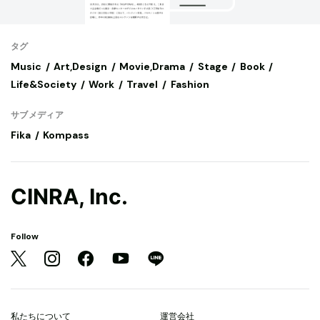
タグ
Music
Art,Design
Movie,Drama
Stage
Book
Life&Society
Work
Travel
Fashion
サブメディア
Fika
Kompass
CINRA, Inc.
Follow
私たちについて
運営会社