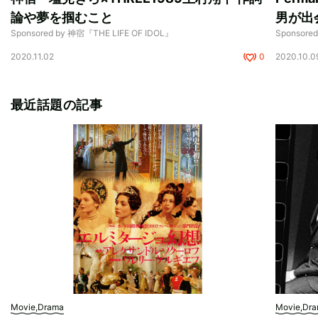
論や夢を掴むこと
男が出
Sponsored by 神宿『THE LIFE OF IDOL』
Sponsore
2020.11.02
0
2020.10.0
最近話題の記事
Movie,Drama
Movie,Dr