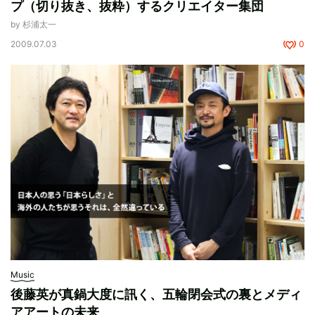
プ（切り抜き、抜粋）するクリエイター集団
by 杉浦太一
2009.07.03
0
Music
後藤英が真鍋大度に訊く、五輪閉会式の裏とメディ
アアートの未来