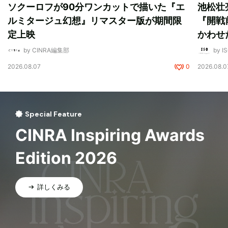
ソクーロフが90分ワンカットで描いた『エ
池松壮
ルミタージュ幻想』リマスター版が期間限
『開戦
定上映
かわせ
by CINRA編集部
by I
2026.08.07
0
2026.08.0
Special Feature
CINRA Inspiring Awards
Edition 2026
詳しくみる