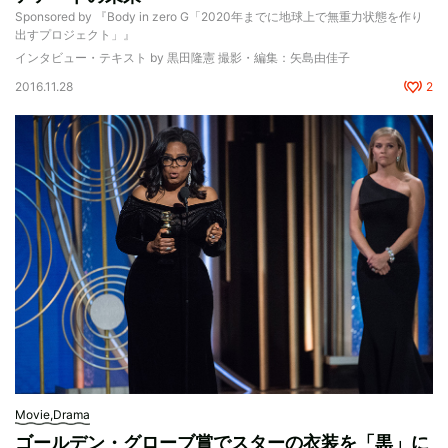
Sponsored by 『Body in zero G「2020年までに地球上で無重力状態を作り
出すプロジェクト」』
インタビュー・テキスト by 黒田隆憲 撮影・編集：矢島由佳子
2016.11.28
2
Movie,Drama
ゴールデン・グローブ賞でスターの衣装を「黒」に