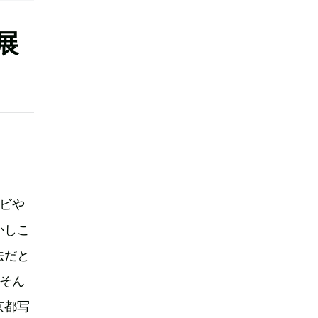
展
レビや
かしこ
法だと
。そん
京都写