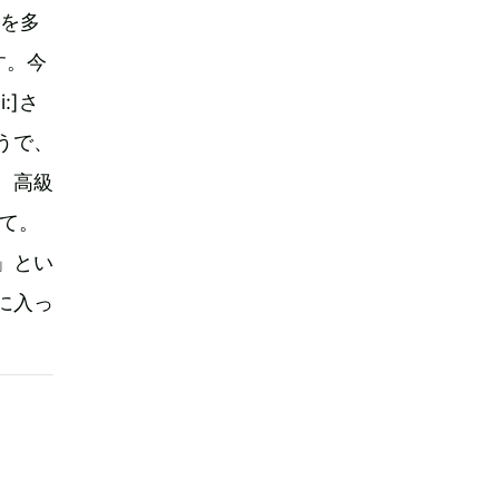
みを多
す。今
:]さ
うで、
。高級
て。
」とい
に入っ