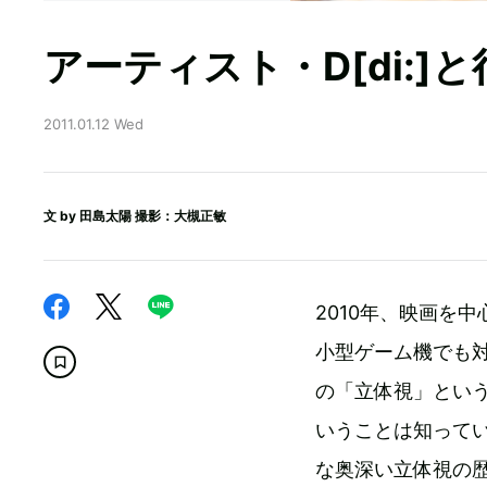
アーティスト・D[di:
2011.01.12 Wed
文 by
田島太陽
撮影：大槻正敏
2010年、映画を
小型ゲーム機でも
の「立体視」とい
いうことは知ってい
な奥深い立体視の