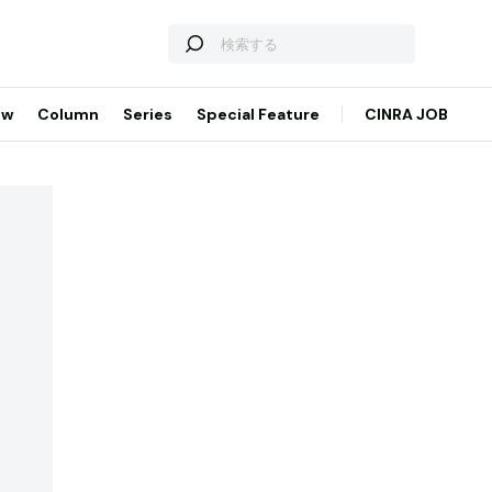
ew
Column
Series
Special Feature
CINRA JOB