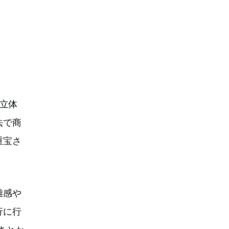
立体
法で商
重宝さ
離感や
行に行