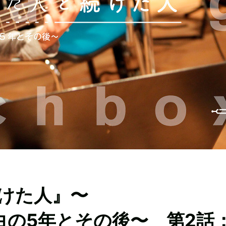
けた人』〜
x 空白の5年とその後〜 第2話