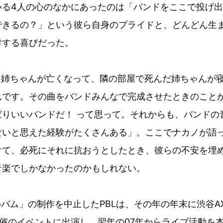
いる4人の心のなかにあったのは「バンドをここで投げ
できるの？」という彼ら自身のプライドと、どんどん生
対する喜びだった。
、姉ちゃんが亡くなって、隣の部屋で死んだ姉ちゃんが
んです。その曲をバンドみんなで完成させたときのこと
ぱりいいバンドだ！ って思って。それからも、バンドの
ないと思えた経験がたくさんある」。ここでナカノが語
けて、必死にそれに抗おうとしたとき、彼らの不安を埋
音楽でしかなかったのかもしれない。
の制作を中止したPBLは、その年の年末に渋谷A
6g主催のイベントに出演し、翌年の07年からライブ活動を