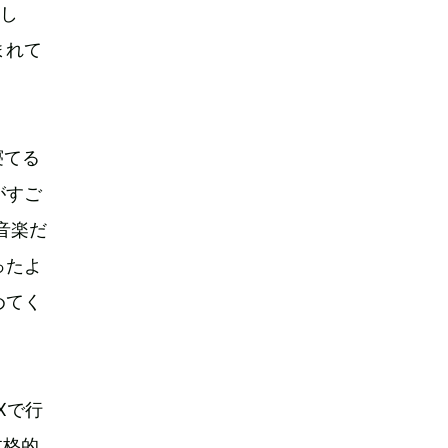
出し
まれて
寝てる
がすご
音楽だ
ったよ
めてく
Xで行
本格的