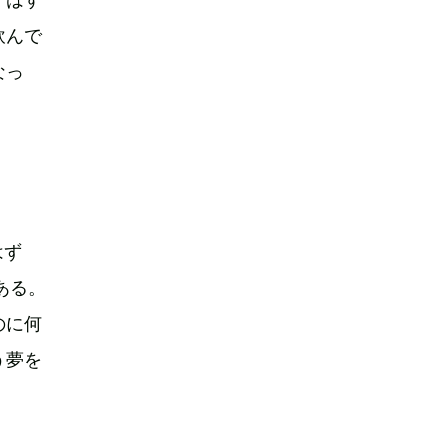
飲んで
なっ
はず
ある。
のに何
う夢を