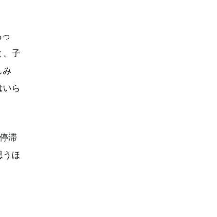
。
あっ
と、子
しみ
はいら
停滞
思うほ