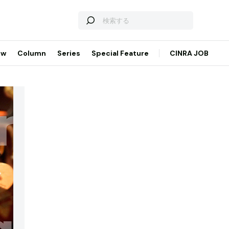
ew
Column
Series
Special Feature
CINRA JOB