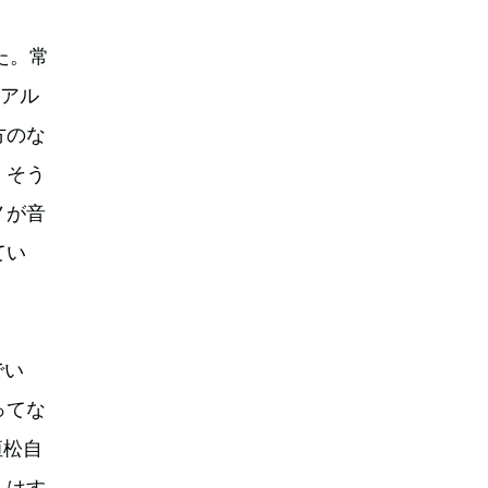
た。常
・アル
方のな
。そう
ノが音
てい
でい
ってな
恒松自
）はす