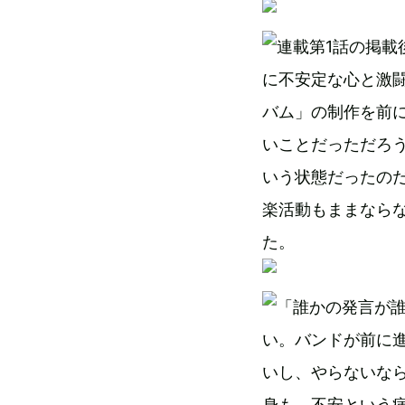
第1話の掲載
に不安定な心と激
バム」の制作を前
いことだっただろ
いう状態だったの
楽活動もままなら
た。
の発言が
い。バンドが前に
いし、やらないなら
身も、不安という