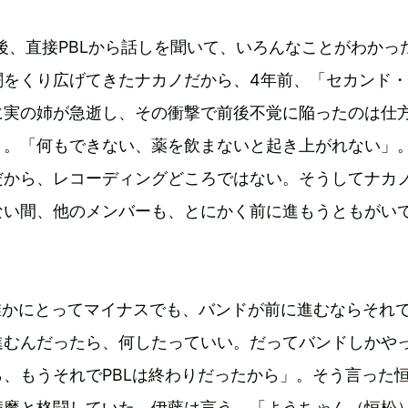
後、直接PBLから話しを聞いて、いろんなことがわかっ
闘をくり広げてきたナカノだから、4年前、「セカンド
に実の姉が急逝し、その衝撃で前後不覚に陥ったのは仕
う。「何もできない、薬を飲まないと起き上がれない」
だから、レコーディングどころではない。そうしてナカ
ない間、他のメンバーも、とにかく前に進もうともがい
誰かにとってマイナスでも、バンドが前に進むならそれ
進むんだったら、何したっていい。だってバンドしかや
、もうそれでPBLは終わりだったから」。そう言った
病魔と格闘していた。伊藤は言う。「ようちゃん（恒松