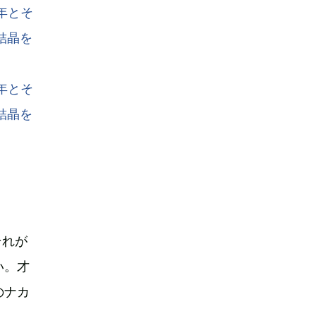
それが
い。才
のナカ