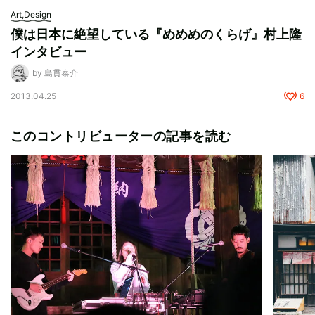
Art,Design
僕は日本に絶望している『めめめのくらげ』村上隆
インタビュー
by 島貫泰介
2013.04.25
6
このコントリビューターの記事を読む