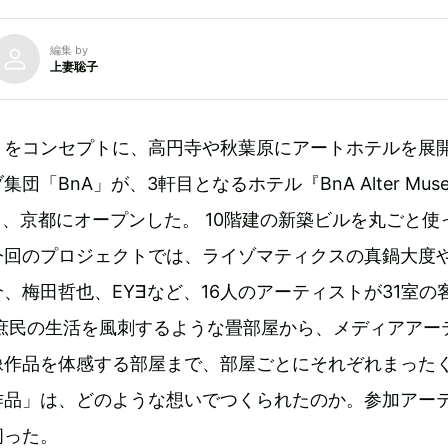
編集 by
上妻聡子
」をコンセプトに、高円寺や秋葉原にアートホテルを展
団「BnA」が、3軒目となるホテル『BnA Alter Mus
17日、京都にオープンした。 10階建の新築ビルを丸ごと使
今回のプロジェクトでは、ライゾマティクスの真鍋大度
、梅田哲也、EY∃など、16人のアーティストが31室の
の庶民の生活を風刺するような畳部屋から、メディアアー
像作品を体感する部屋まで、部屋ごとにそれぞれまった
作品」は、どのような想いでつくられたのか。参加アー
伺った。