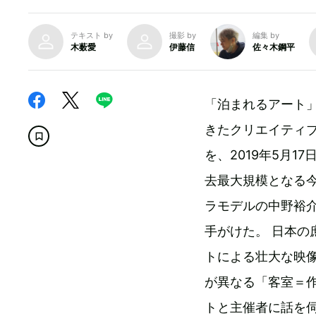
テキスト by
撮影 by
編集 by
木薮愛
伊藤信
佐々木鋼平
「泊まれるアート
きたクリエイティブ集
を、2019年5月
去最大規模となる
ラモデルの中野裕介
手がけた。 日本
トによる壮大な映
が異なる「客室＝
トと主催者に話を