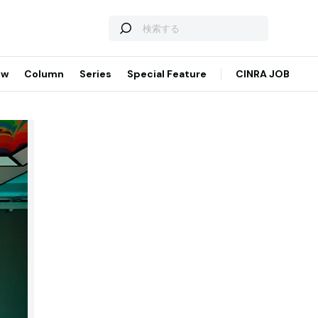
ew
Column
Series
Special Feature
CINRA JOB