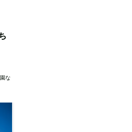
ち
祇園な