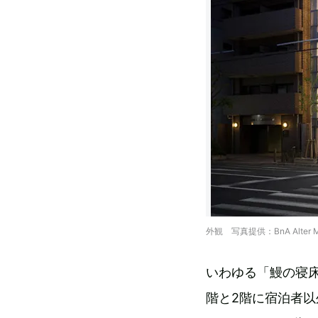
外観 写真提供：BnA Alter M
いわゆる「鰻の寝床
階と2階に宿泊者