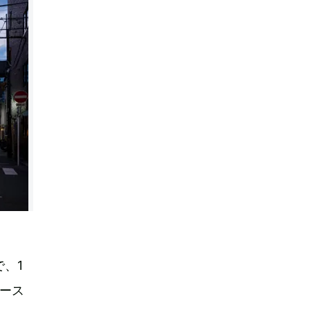
、1
ース