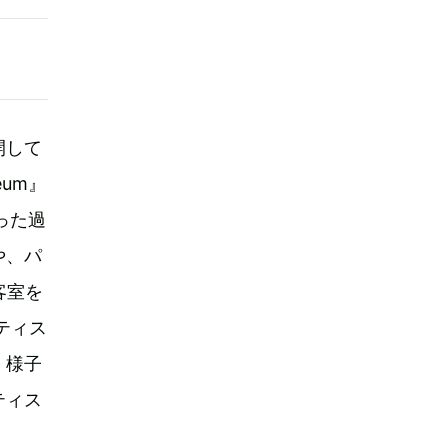
開して
eum』
った過
や、パ
客室を
ティス
く様子
ティス