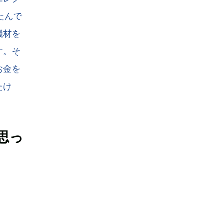
たんで
機材を
す。そ
お金を
たけ
思っ