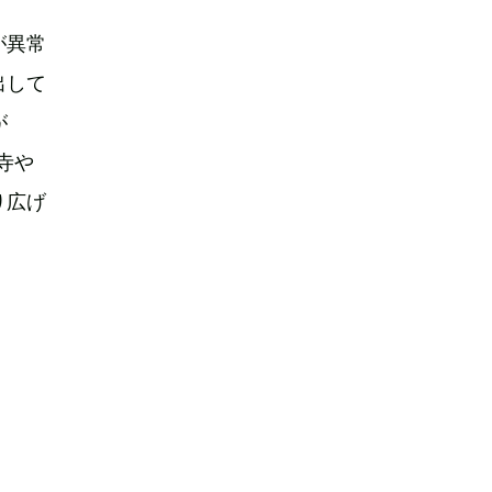
が異常
出して
が
お寺や
り広げ