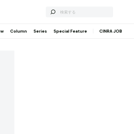
ew
Column
Series
Special Feature
CINRA JOB