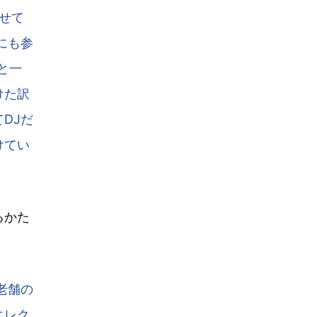
せて
にも参
輩と一
けた訳
DJだ
けてい
るかた
老舗の
エレク