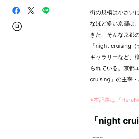
街の規模は小さい
なほど多い京都は
きた。そんな京都の
「night cru
ギャラリーなど、
られている。京都エ
cruising」の
※
本記事は『
Here
「night c