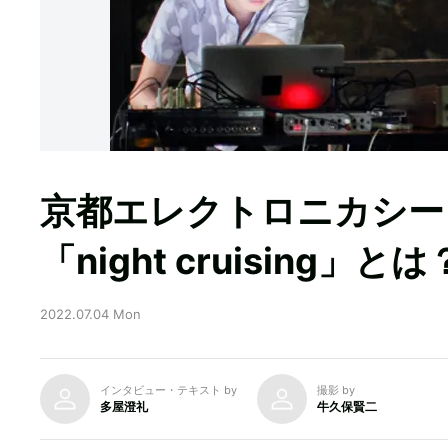
京都エレクトロニカシー
「night cruising」とは
2022.07.04 Mon
インタビュー・テキスト by
撮影 by
多屋澄礼
牛久保賢二