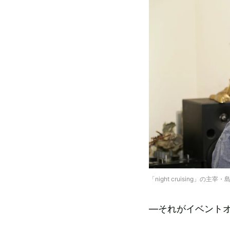
「night cruising」の主
―それがイベント