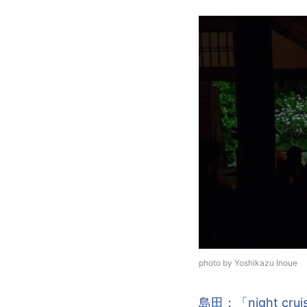
photo by Yoshikazu Inoue
島田：「night 