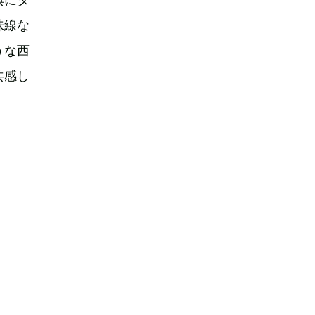
味線な
うな西
共感し