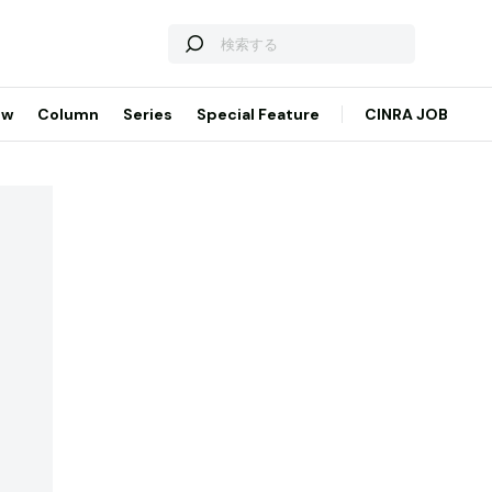
ew
Column
Series
Special Feature
CINRA JOB