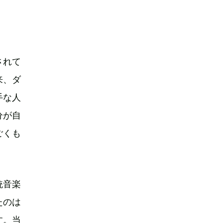
されて
来、ダ
手な人
分が自
ごくも
統音楽
たのは
す。当