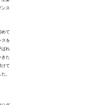
ダンス
初めて
ンスを
呼ばれ
いきた
付けて
した。
典にダ