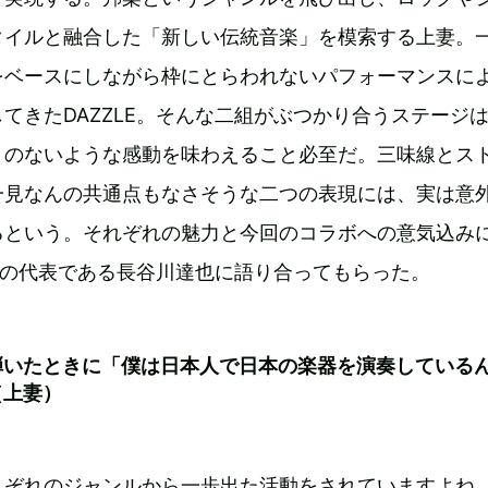
タイルと融合した「新しい伝統音楽」を模索する上妻。
をベースにしながら枠にとらわれないパフォーマンスに
てきたDAZZLE。そんな二組がぶつかり合うステージ
とのないような感動を味わえること必至だ。三味線とス
一見なんの共通点もなさそうな二つの表現には、実は意
るという。それぞれの魅力と今回のコラボへの意気込み
LEの代表である長谷川達也に語り合ってもらった。
弾いたときに「僕は日本人で日本の楽器を演奏している
（上妻）
れぞれのジャンルから一歩出た活動をされていますよね