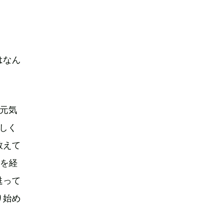
はなん
元気
しく
教えて
時を経
甦って
り始め