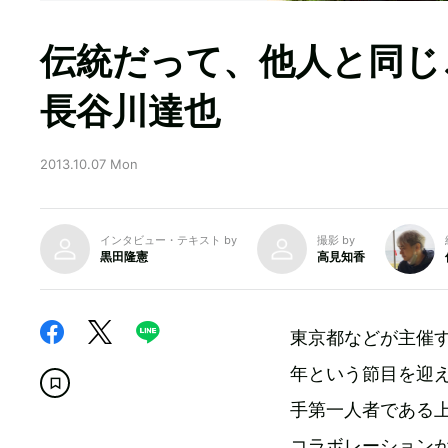
伝統だって、他人と同じ
長谷川達也
2013.10.07 Mon
インタビュー・テキスト by
撮影 by
黒田隆憲
高見知香
東京都などが主催
年という節目を迎
手第一人者である上
コラボレーション