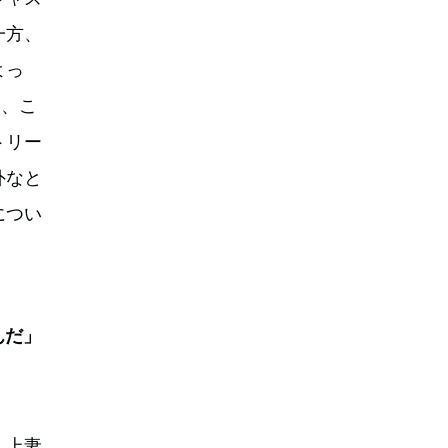
一方、
よっ
は、こ
トリー
外なと
につい
んだ」
。上妻