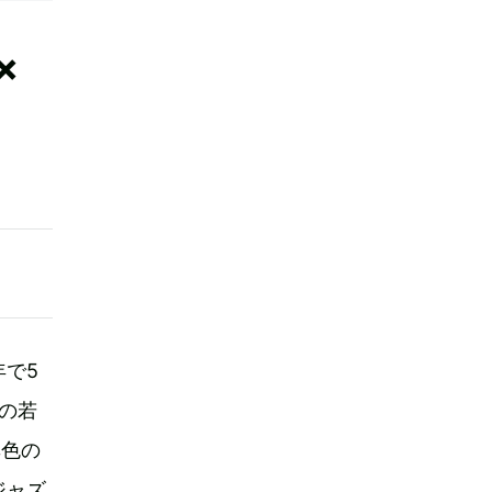
×
で5
の若
異色の
ジャズ