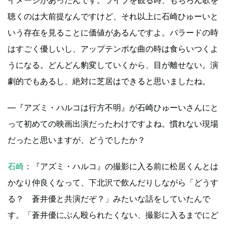
イメージがあったんです。ライブを観る時、もちろん歌を
聴くのは大前提なんですけど、それ以上に石崎ひゅーいと
いう存在を見ることに価値があるんですよ。バラードの時
はすごく優しいし、アップテンポな曲の時は食らいつくよ
うになる。どんどん豹変していくから、目が離せない。演
劇的でもあるし、絶対に芝居はできると思いましたね。
―『アズミ・ハルコは行方不明』が石崎ひゅーいさんにと
って初めての映画出演だったわけですよね。慣れない現場
だったと思いますが、どうでしたか？
石崎
：『アズミ・ハルコ』の撮影に入る前に松居くんとは
かなり仲良くなって、下北沢で飲んだりしながら「どうす
る？ 蒼井優と共演だぞ？」みたいな話をしていたんで
す。「蒼井優にぶん殴られたくない、撮影に入るまでにど