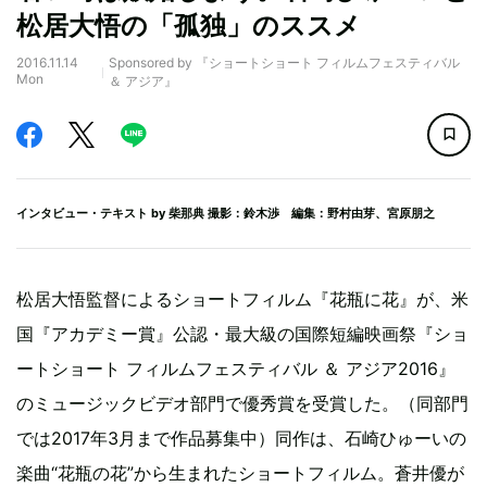
松居大悟の「孤独」のススメ
2016.11.14
Sponsored by 『ショートショート フィルムフェスティバル
Mon
＆ アジア』
インタビュー・テキスト by
柴那典
撮影：鈴木渉 編集：野村由芽、宮原朋之
松居大悟監督によるショートフィルム『花瓶に花』が、米
国『アカデミー賞』公認・最大級の国際短編映画祭『ショ
ートショート フィルムフェスティバル ＆ アジア2016』
のミュージックビデオ部門で優秀賞を受賞した。（同部門
では2017年3月まで作品募集中）同作は、石崎ひゅーいの
楽曲“花瓶の花”から生まれたショートフィルム。蒼井優が