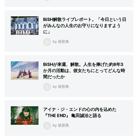
BiSH解散ライブレポート。「今日という日
がみんなの人生のお守りになりますよう
に」
by 柴那典
BiSHが来週、解散。人生を捧げた約8年3
か月の活動は、彼女たちにとってどんな時
間だったか
by 柴那典
アイナ・ジ・エンドの心の内を込めた
『THE END』 亀田誠治と語る
by 柴那典