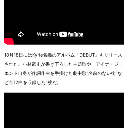
10月18日にはKyrie名義のアルバム『DEBUT』もリリース
された。小林武史が書き下ろした主題歌や、アイナ・ジ・
エンド自身が作詞作曲を手掛けた劇中歌“名前のない街”な
ど全12曲を収録した1枚だ。