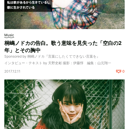
Music
桐嶋ノドカの告白。歌う意味を見失った「空白の2
年」とその胸中
Sponsored by 桐嶋ノドカ『言葉にしたくてできない言葉を』
インタビュー・テキスト by 天野史彬 撮影：伊藤惇 編集：山元翔一
2017.12.11
0