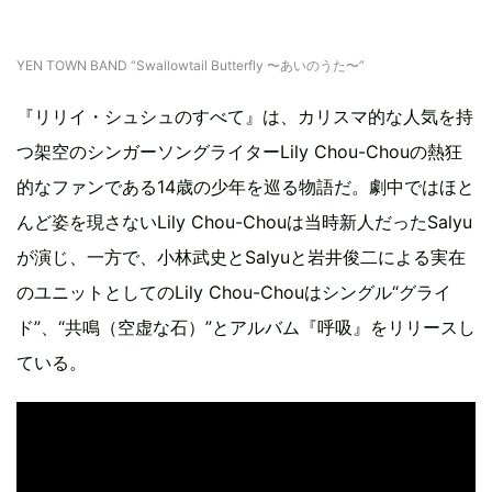
YEN TOWN BAND “Swallowtail Butterfly 〜あいのうた〜”
『リリイ・シュシュのすべて』は、カリスマ的な人気を持
つ架空のシンガーソングライターLily Chou-Chouの熱狂
的なファンである14歳の少年を巡る物語だ。劇中ではほと
んど姿を現さないLily Chou-Chouは当時新人だったSalyu
が演じ、一方で、小林武史とSalyuと岩井俊二による実在
のユニットとしてのLily Chou-Chouはシングル“グライ
ド”、“共鳴（空虚な石）”とアルバム『呼吸』をリリースし
ている。