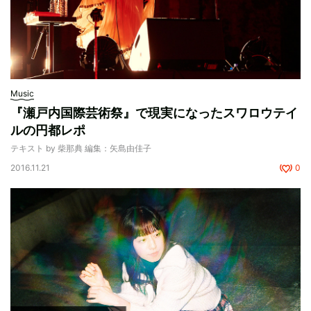
Music
『瀬戸内国際芸術祭』で現実になったスワロウテイ
ルの円都レポ
テキスト by 柴那典 編集：矢島由佳子
2016.11.21
0