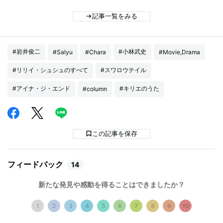
記事一覧をみる
#岩井俊二
#小林武史
#Salyu
#Chara
#Movie,Drama
#リリイ・シュシュのすべて
#スワロウテイル
#アイナ・ジ・エンド
#キリエのうた
#column
この記事を保存
フィードバック
14
新たな発見や感動を得ることはできましたか？
1
2
3
4
5
6
7
8
9
10