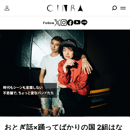
Follow
おとぎ話×踊ってばかりの国 2組はな