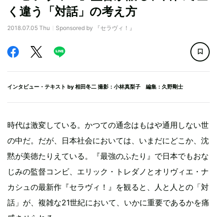
く違う「対話」の考え方
2018.07.05 Thu
Sponsored by 『セラヴィ！』
インタビュー・テキスト by
相田冬二
撮影：小林真梨子 編集：久野剛士
時代は激変している。かつての通念はもはや通用しない世
の中だ。だが、日本社会においては、いまだにどこか、沈
黙が美徳たりえている。『最強のふたり』で日本でもおな
じみの監督コンビ、エリック・トレダノとオリヴィエ・ナ
カシュの最新作『セラヴィ！』を観ると、人と人との「対
話」が、複雑な21世紀において、いかに重要であるかを痛