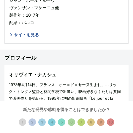
ジャン＝ポール・ルーヴ
ヴァンサン・マケーニュ他
製作年：2017年
配給：パルコ
サイトを見る
プロフィール
オリヴィエ・ナカシュ
1973年4月14日、フランス、オー＝ド＝セーヌ生まれ。エリッ
ク・トレダノ監督と林間学校で出逢い、映画好きなふたりは共同
で映画作りを始める。1995年に初の短編映画『Le jour et la
nuit』の監督・脚本を共同で手がけ、続く短編『Les Petits
新たな発見や感動を得ることはできましたか？
souliers』(99)はパリ映画祭観客賞を始めとする様々な賞を国内外
で受賞し、一躍注目される。初の長編映画『Je préfère qu'on
1
2
3
4
5
6
7
8
9
10
reste amis』(05)でジェラール・ドパルデューと出会い、主演の
ジャン＝ポール・ルーヴは、観客からも批評家からも絶賛され