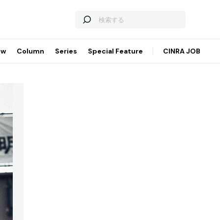
ew
Column
Series
Special Feature
CINRA JOB