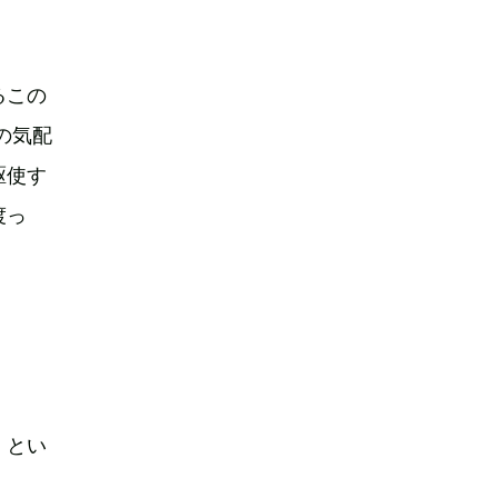
るこの
の気配
駆使す
渡っ
」とい