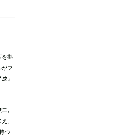
葉を拠
ルがフ
平成』
無二。
加え、
持つ