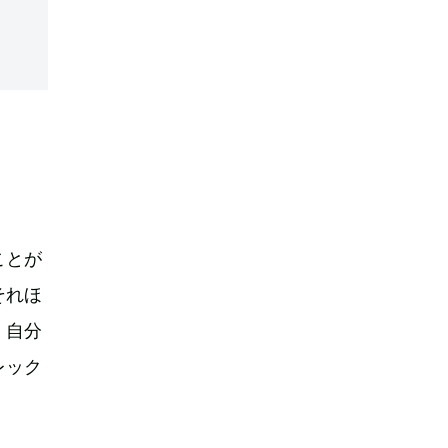
ことが
それほ
。自分
レック