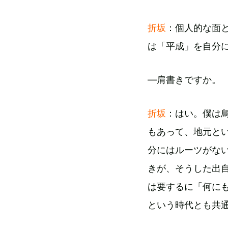
折坂
：個人的な面
は「平成」を自分
—肩書きですか。
折坂
：はい。僕は
もあって、地元と
分にはルーツがな
きが、そうした出
は要するに「何に
という時代とも共