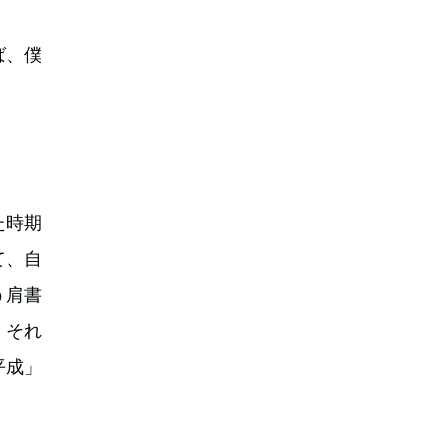
ば、僕
。
た時期
て、自
う肩書
。それ
平成」