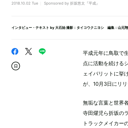
2018.10.02 Tue
Sponsored by 折坂悠太『平成』
インタビュー・テキスト by
大石始
撮影：タイコウクニヨシ 編集：山元翔
平成元年に鳥取で
点に活動を続ける
ェイバリットに挙
が、10月3日にリ
無垢な言葉と世界
寺田燿児ら折坂の
トラックメイカーの