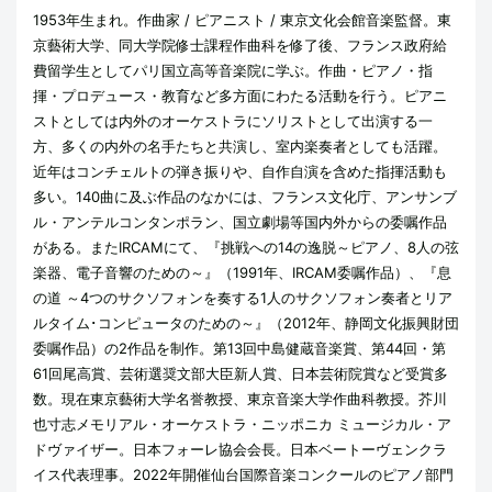
1953年生まれ。作曲家 / ピアニスト / 東京文化会館音楽監督。東
京藝術大学、同大学院修士課程作曲科を修了後、フランス政府給
費留学生としてパリ国立高等音楽院に学ぶ。作曲・ピアノ・指
揮・プロデュース・教育など多方面にわたる活動を行う。ピアニ
ストとしては内外のオーケストラにソリストとして出演する一
方、多くの内外の名手たちと共演し、室内楽奏者としても活躍。
近年はコンチェルトの弾き振りや、自作自演を含めた指揮活動も
多い。140曲に及ぶ作品のなかには、フランス文化庁、アンサンブ
ル・アンテルコンタンポラン、国立劇場等国内外からの委嘱作品
がある。またIRCAMにて、『挑戦への14の逸脱～ピアノ、8人の弦
楽器、電子音響のための～』（1991年、IRCAM委嘱作品）、『息
の道 ～4つのサクソフォンを奏する1人のサクソフォン奏者とリア
ルタイム･コンピュータのための～』（2012年、静岡文化振興財団
委嘱作品）の2作品を制作。第13回中島健蔵音楽賞、第44回・第
61回尾高賞、芸術選奨文部大臣新人賞、日本芸術院賞など受賞多
数。現在東京藝術大学名誉教授、東京音楽大学作曲科教授。芥川
也寸志メモリアル・オーケストラ・ニッポニカ ミュージカル・ア
ドヴァイザー。日本フォーレ協会会長。日本ベートーヴェンクラ
イス代表理事。2022年開催仙台国際音楽コンクールのピアノ部門