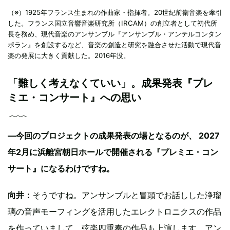
（※）1925年フランス生まれの作曲家・指揮者。20世紀前衛音楽を牽引
した。フランス国立音響音楽研究所（IRCAM）の創立者として初代所
長を務め、現代音楽のアンサンブル『アンサンブル・アンテルコンタン
ポラン』を創設するなど、音楽の創造と研究を融合させた活動で現代音
楽の発展に大きく貢献した。2016年没。
「難しく考えなくていい」。成果発表『プレ
ミエ・コンサート』への思い
―今回のプロジェクトの成果発表の場となるのが、 2027
年2月に浜離宮朝日ホールで開催される『プレミエ・コン
サート』になるわけですね。
向井：
そうですね。アンサンブルと冒頭でお話しした浄瑠
璃の音声モーフィングを活用したエレクトロニクスの作品
を作っていまして、弦楽四重奏の作品も上演します。アン