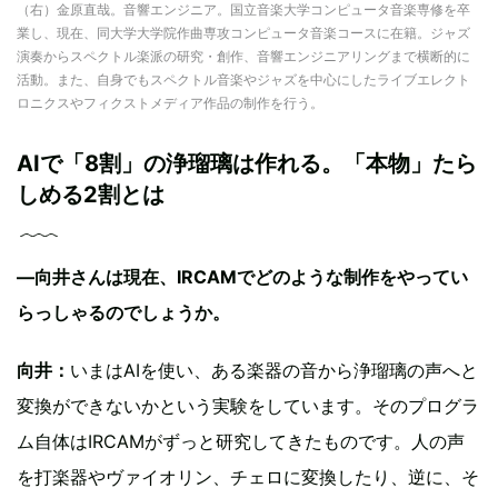
（右）金原直哉。音響エンジニア。国立音楽大学コンピュータ音楽専修を卒
業し、現在、同大学大学院作曲専攻コンピュータ音楽コースに在籍。ジャズ
演奏からスペクトル楽派の研究・創作、音響エンジニアリングまで横断的に
活動。また、自身でもスペクトル音楽やジャズを中心にしたライブエレクト
ロニクスやフィクストメディア作品の制作を行う。
AIで「8割」の浄瑠璃は作れる。「本物」たら
しめる2割とは
―向井さんは現在、IRCAMでどのような制作をやってい
らっしゃるのでしょうか。
向井：
いまはAIを使い、ある楽器の音から浄瑠璃の声へと
変換ができないかという実験をしています。そのプログラ
ム自体はIRCAMがずっと研究してきたものです。人の声
を打楽器やヴァイオリン、チェロに変換したり、逆に、そ