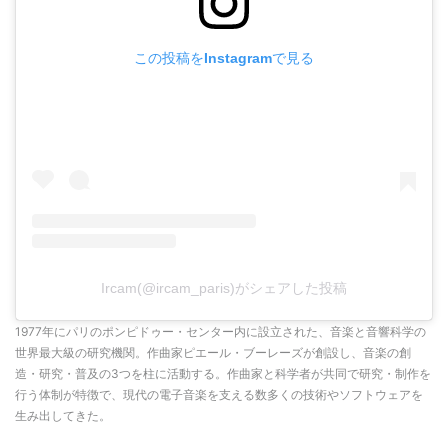
この投稿をInstagramで見る
Ircam(@ircam_paris)がシェアした投稿
1977年にパリのポンピドゥー・センター内に設立された、音楽と音響科学の
世界最大級の研究機関。作曲家ピエール・ブーレーズが創設し、音楽の創
造・研究・普及の3つを柱に活動する。作曲家と科学者が共同で研究・制作を
行う体制が特徴で、現代の電子音楽を支える数多くの技術やソフトウェアを
生み出してきた。