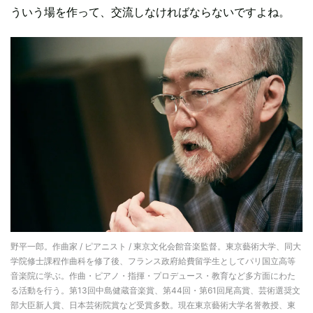
ういう場を作って、交流しなければならないですよね。
野平一郎。作曲家 / ピアニスト / 東京文化会館音楽監督。東京藝術大学、同大
学院修士課程作曲科を修了後、フランス政府給費留学生としてパリ国立高等
音楽院に学ぶ。作曲・ピアノ・指揮・プロデュース・教育など多方面にわた
る活動を行う。第13回中島健蔵音楽賞、第44回・第61回尾高賞、芸術選奨文
部大臣新人賞、日本芸術院賞など受賞多数。現在東京藝術大学名誉教授、東