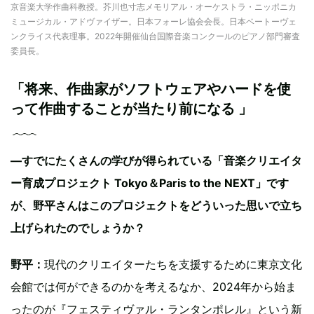
京音楽大学作曲科教授。芥川也寸志メモリアル・オーケストラ・ニッポニカ
ミュージカル・アドヴァイザー。日本フォーレ協会会長。日本ベートーヴェ
ンクライス代表理事。2022年開催仙台国際音楽コンクールのピアノ部門審査
委員長。
「将来、作曲家がソフトウェアやハードを使
って作曲することが当たり前になる 」
―すでにたくさんの学びが得られている「音楽クリエイタ
ー育成プロジェクト Tokyo＆Paris to the NEXT」です
が、野平さんはこのプロジェクトをどういった思いで立ち
上げられたのでしょうか？
野平：
現代のクリエイターたちを支援するために東京文化
会館では何ができるのかを考えるなか、2024年から始ま
ったのが『フェスティヴァル・ランタンポレル』という新