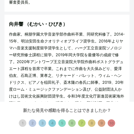
審査委員長。
向井響
（むかい・ひびき）
作曲家。桐朋学園大学音楽学部作曲科卒業、同研究科修了。2014-
15年、明治安田生命クオリティオブライフ奨学生。2016年よりヤ
マハ音楽支援制度留学奨学生として、ハーグ王立音楽院ソノロジ
ー研究所修士課程に留学。2019年同大学院を最優等の成績で修
了。2020年アントワープ王立音楽院大学院作曲科ポストグラデュ
エート課程を首席で卒業。これまでに作曲を大久保みどり、愛澤
伯友、石島正博、莱孝之、リチャード・バレット、ウィム・ヘン
ドリクス、ピアノを稲田礼子、斎木隆の各氏に師事。2019、20年
度ローム・ミュージックファンデーション及び、公益財団法人か
けはし芸術文化振興財団奨学生。令和3年度文化庁新進芸術家海外
研修員としてポルトガルに派遣され、現在、野村財団、三井グル
ープの支援を受けポルト大学大学院工学研究科博士課程に在籍。
新たな発見や感動を得ることはできましたか？
楽譜は、音楽之友社より、ピアノのための『鶯あけの明星に』が
1
2
3
4
5
6
7
8
9
10
出版されている他、リコーダー、アンサンブル、ライブエレクト
ロニクスのための『機械の肌』が、トレ・フォンターネ社（ドイ