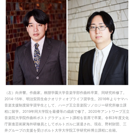
（左）向井響。作曲家。桐朋学園大学音楽学部作曲科卒業、同研究科修了。
2014-15年、明治安田生命クオリティオブライフ奨学生。2016年よりヤマハ
音楽支援制度留学奨学生として、ハーグ王立音楽院ソノロジー研究所修士課
程に留学。2019年同大学院を最優等の成績で修了。2020年アントワープ王立
音楽院大学院作曲科ポストグラデュエート課程を首席で卒業。令和3年度文化
庁新進芸術家海外研修員としてポルトガルに派遣され、現在、野村財団、三
井グループの支援を受けポルト大学大学院工学研究科博士課程に在籍。