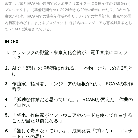
京文化会館とIRCAMが共同で邦人若手クリエイターに楽曲制作の委嘱を行う
プロジェクト。（準備期間含め）2024年から29年の5年にわたり、3名の作
曲家が順次、IRCAMでの滞在制作等を行い、パリでの世界初演、東京での国
内初演をめざす。また本プロジェクトでは1名のエンジニアも育成対象者とし
てIRCAMに派遣されている。
INDEX
クラシックの殿堂・東京文化会館が、電子音楽にコミッ
ト？
AIで「8割」の浄瑠璃は作れる。「本物」たらしめる2割と
は
作曲家、指揮者、エンジニアの垣根がない。IRCAMの制作
哲学
「孤独な作業だと思っていた」。IRCAMが変えた、作曲の
プロセス
「将来、作曲家がソフトウェアやハードを使って作曲する
ことが当たり前になる 」
「難しく考えなくていい」。成果発表『プレミエ・コンサ
ート』への思い