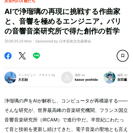
次世代の才能たち
AIで浄瑠璃の再現に挑戦する作曲家
と、音響を極めるエンジニア。パリ
の音響音楽研究所で得た創作の哲学
2026.05.25 Mon
Sponsored by 日本芸術文化振興会
インタビュー・テキスト by
撮影 by
編集 by
大石始
kazuo yoshida
吉田薫
浄瑠璃の声をAIが解析し、コンピュータが再構築する――
そんな研究が、世界最高峰の音楽研究機関、フランス国立
音響音楽研究所（IRCAM）で進行中だ。半世紀にわたっ
て音と技術を更新し続けてきた、電子音楽の聖地とも言え