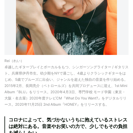
Rei（れい）
卓越したギタープレイとボーカルをもつ、シンガーソングライター / ギタリス
ト。兵庫県伊丹市生。幼少期をNYで過ごし、4歳よりクラシックギターをは
じめ、5歳でブルーズに出会い、ジャンルを超えた独自の音楽を作り始める。
2015年2月、長岡亮介（ペトロールズ）を共同プロデュースに迎え、1st Mini
Album『BLU』をリリース。2020年4月3日、専門学校 モード学園（東京・
大阪・名古屋）2020年度テレビCM『What Do You Want?』をデジタルリリ
ース。2020年11月25日 2nd Album『HONEY』をリリースする。
コロナによって、気づかないうちに抱えているストレス
は絶対にある。音楽やお笑いの力で、少しでもその負担
を減らしたい