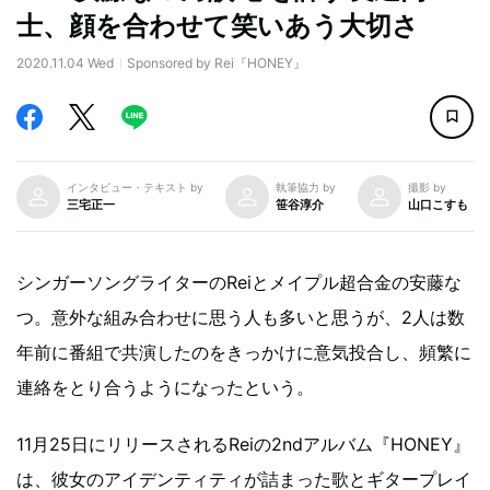
士、顔を合わせて笑いあう大切さ
2020.11.04 Wed
Sponsored by Rei『HONEY』
インタビュー・テキスト by
執筆協力 by
撮影 by
三宅正一
笹谷淳介
山口こすも
シンガーソングライターのReiとメイプル超合金の安藤な
つ。意外な組み合わせに思う人も多いと思うが、2人は数
年前に番組で共演したのをきっかけに意気投合し、頻繁に
連絡をとり合うようになったという。
11月25日にリリースされるReiの2ndアルバム『HONEY』
は、彼女のアイデンティティが詰まった歌とギタープレイ