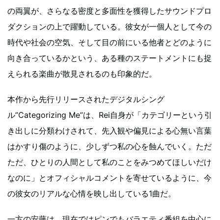
の両翼が、さらなる密度と多面性を獲得したサウンドプロ
ダクションの上で躍動している。彼女が一個人として今の
時代や社会の空気、そして目の前にいる他者とどのように
向き合っているかという、ある種のステートメントにも捉
えられる楽曲が散見されるのも印象的だ。
本作から先行リリースされたデジタルシング
ル”Categorizing Me”は、Rei自身が「カテゴリーという引
き出しに分類わけされて、先入観や偏見による心無い言葉
はかすり傷のように、少しずつ私の心を蝕んでいく。ただ
ただ、ひとりの人間として私のことをみつめてほしいだけ
なのに」とオフィシャルコメントを寄せているように、今
の彼女のリアルな心情を映し出している1曲だ。
一方の安藤は、現在ではピンでもバラエティ番組を中心に