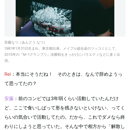
安藤なつ（あんどう なつ）
1981年1月31日生まれ、東京都出身。メイプル超合金のツッコミとして、
2015年の『M-1グランプリ』決勝戦をきっかけにバラエティなどに多く出
演。
Rei
：本当にそうだね！ そのときは、なんで辞めようっ
て思ってたの？
安藤
：前のコンビでは3年弱くらい活動していたんだけ
ど、ここで食いしばって形を残さないといけない、ってく
らいの気合いで活動してたの。だから、これでダメなら終
わりにしようと思っていた。そんな中で相方から「解散し