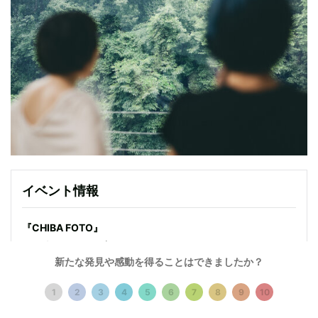
イベント情報
『CHIBA FOTO』
2021年8月21日（土）～9月12日（日）
新たな発見や感動を得ることはできましたか？
参加作家：
宇佐美雅浩
1
2
3
4
5
6
7
8
9
10
川内倫子
清水裕貴