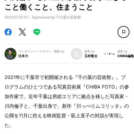
こと働くこと、住まうこと
2021.07.30 Fri
Sponsored by 千の葉の芸術祭
インタビュー・テキスト・編集 by
撮影 by
編集 by
辻本力
玉村敬太
CINRA編
2021年に千葉市で初開催される『千の葉の芸術祭』。プ
ログラムのひとつである写真芸術展『CHIBA FOTO』の参
加作家で、近年千葉は房総エリアに拠点を移した写真家・
川内倫子と、千葉出身で、新作『川っぺりムコリッタ』の
公開を11月に控える映画監督・荻上直子の対談が実現し
た。