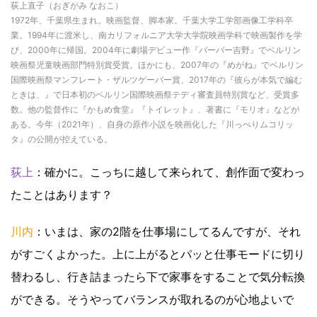
荻上直子（おぎがみ なおこ）
1972年、千葉県生まれ。映画監督、脚本家。千葉大学工学部画像工学科卒
業。1994年に渡米し、南カリフォルニア大学大学院映画学科で映画製作を学
び、2000年に帰国。2004年に劇場デビュー作『バーバー吉野』でベルリン
映画祭児童映画部門特別賞受賞。ほかにも、2007年の『めがね』でベルリン
国際映画祭マンフレート・ザルツゲーバー賞、2017年の『彼らが本気で編む
ときは、』で日本初のベルリン国際映画祭テディ審査員特別賞など、受賞多
数。他の監督作に『かもめ食堂』『トイレット』、著書に『モリオ』などが
ある。今年（2021年）、自身の原作小説を映画化した『川っぺりムコリッ
タ』の公開が控えている。
荻上
：確かに。こっちに越して来られて、創作面で変わっ
たことはあります？
川内
：いまは、家の2階を仕事場にしてるんですが、それ
がすごくよかった。上に上がるとパッと仕事モードに切り
替わるし、行き詰まったら下で家事をすることで気分転換
ができる。そうやってバランスが取れるのが心地よいで