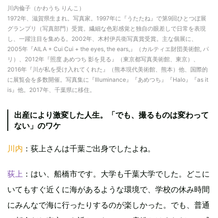
川内倫子（かわうち りんこ）
1972年、滋賀県生まれ。写真家。1997年に『うたたね』で第9回ひとつぼ展
グランプリ（写真部門）受賞。繊細な色彩感覚と独自の眼差しで日常を表現
し、一躍注目を集める。2002年、木村伊兵衛写真賞受賞。主な個展に、
2005年『AILA + Cui Cui + the eyes, the ears,』（カルティエ財団美術館, パ
リ）、2012年『照度 あめつち 影を見る』（東京都写真美術館、東京）、
2016年『川が私を受け入れてくれた』（熊本現代美術館、熊本）他、国際的
に展覧会を多数開催。写真集に『Illuminance』『あめつち』『Halo』『as it
is』他。2017年、千葉県に移住。
出産により激変した人生。「でも、撮るものは変わって
ない」のワケ
川内
：荻上さんは千葉ご出身でしたよね。
荻上
：はい、船橋市です。大学も千葉大学でした。どこに
いてもすぐ近くに海があるような環境で、学校の休み時間
にみんなで海に行ったりするのが楽しかった。でも、普通