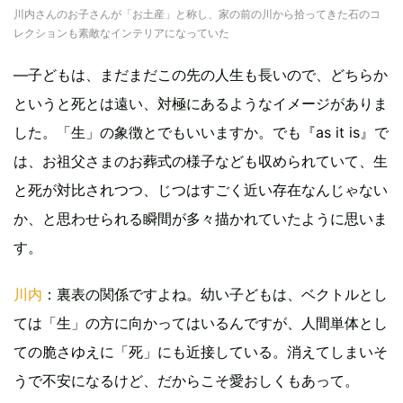
川内さんのお子さんが「お土産」と称し、家の前の川から拾ってきた石のコ
レクションも素敵なインテリアになっていた
―子どもは、まだまだこの先の人生も長いので、どちらか
というと死とは遠い、対極にあるようなイメージがありま
した。「生」の象徴とでもいいますか。でも『as it is』で
は、お祖父さまのお葬式の様子なども収められていて、生
と死が対比されつつ、じつはすごく近い存在なんじゃない
か、と思わせられる瞬間が多々描かれていたように思いま
す。
川内
：裏表の関係ですよね。幼い子どもは、ベクトルとし
ては「生」の方に向かってはいるんですが、人間単体とし
ての脆さゆえに「死」にも近接している。消えてしまいそ
うで不安になるけど、だからこそ愛おしくもあって。