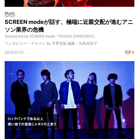
Music
SCREEN modeが話す、極端に近親交配が進むアニ
ソン業界の危機
Sponsored by SCREEN mode『ROUGH DIAMONDS』
インタビュー・テキスト by 天野史彬 編集：矢島由佳子
2016.07.27
0