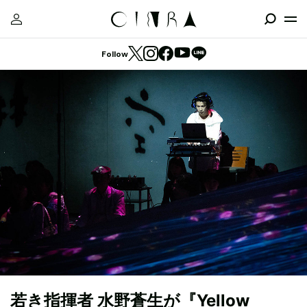
Follow
若き指揮者 水野蒼生が『Yellow