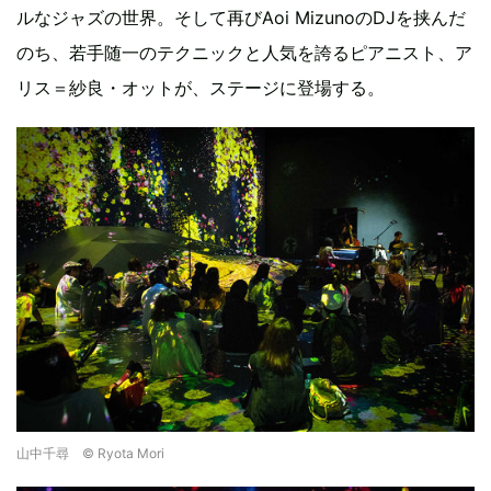
ルなジャズの世界。そして再びAoi MizunoのDJを挟んだ
のち、若手随一のテクニックと人気を誇るピアニスト、ア
リス＝紗良・オットが、ステージに登場する。
山中千尋 © Ryota Mori