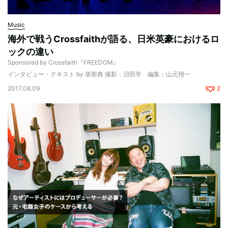
Music
海外で戦うCrossfaithが語る、日米英豪におけるロ
ックの違い
Sponsored by Crossfaith『FREEDOM』
インタビュー・テキスト by 柴那典 撮影：沼田学 編集：山元翔一
2017.08.09
2