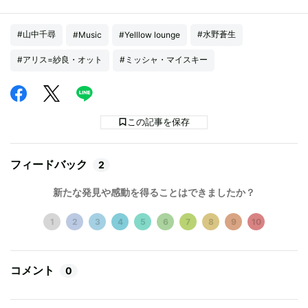
#山中千尋
#水野蒼生
#Music
#Yelllow lounge
#アリス=紗良・オット
#ミッシャ・マイスキー
この記事を保存
フィードバック
2
新たな発見や感動を得ることはできましたか？
1
2
3
4
5
6
7
8
9
10
コメント
0