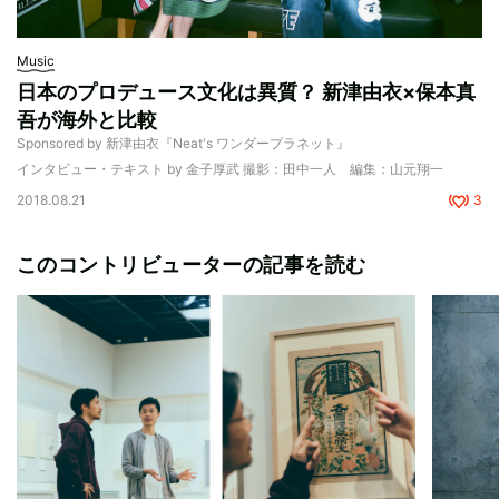
Music
日本のプロデュース文化は異質？ 新津由衣×保本真
吾が海外と比較
Sponsored by 新津由衣『Neat's ワンダープラネット』
インタビュー・テキスト by 金子厚武 撮影：田中一人 編集：山元翔一
2018.08.21
3
このコントリビューターの記事を読む