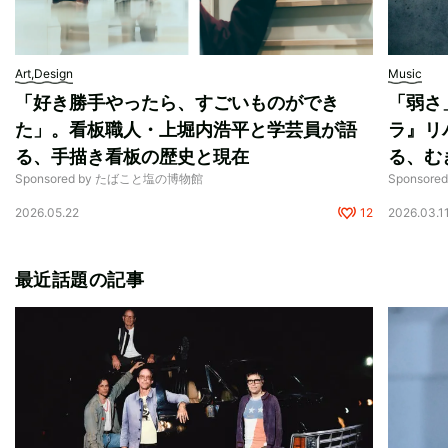
Art,Design
Music
「好き勝手やったら、すごいものができ
「弱さ
た」。看板職人・上堀内浩平と学芸員が語
ラ』リ
る、手描き看板の歴史と現在
る、む
Sponsored by たばこと塩の博物館
Sponsor
2026.05.22
12
2026.03.1
最近話題の記事