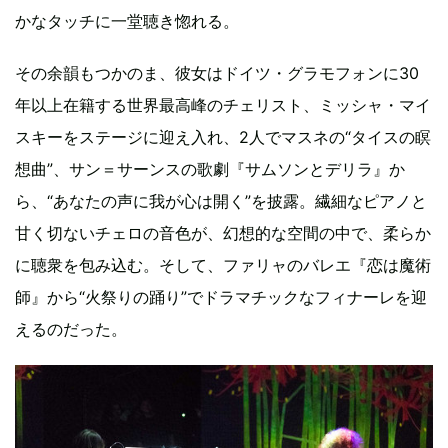
かなタッチに一堂聴き惚れる。
その余韻もつかのま、彼女はドイツ・グラモフォンに30
年以上在籍する世界最高峰のチェリスト、ミッシャ・マイ
スキーをステージに迎え入れ、2人でマスネの“タイスの瞑
想曲”、サン＝サーンスの歌劇『サムソンとデリラ』か
ら、“あなたの声に我が心は開く”を披露。繊細なピアノと
甘く切ないチェロの音色が、幻想的な空間の中で、柔らか
に聴衆を包み込む。そして、ファリャのバレエ『恋は魔術
師』から“火祭りの踊り”でドラマチックなフィナーレを迎
えるのだった。