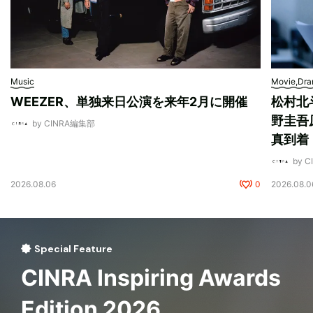
Music
Movie,Dr
WEEZER、単独来日公演を来年2月に開催
松村北
野圭吾
by CINRA編集部
真到着
by 
2026.08.06
0
2026.08.0
Special Feature
CINRA Inspiring Awards
Edition 2026