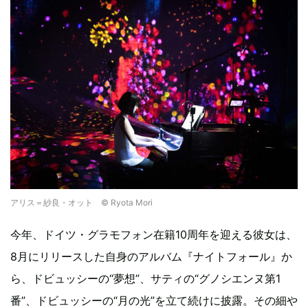
アリス＝紗良・オット © Ryota Mori
今年、ドイツ・グラモフォン在籍10周年を迎える彼女は、
8月にリリースした自身のアルバム『ナイトフォール』か
ら、ドビュッシーの“夢想”、サティの“グノシエンヌ第1
番”、ドビュッシーの“月の光”を立て続けに披露。その細や