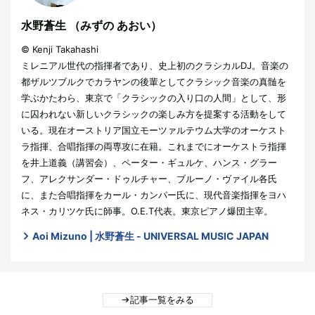
水野蒼生
（みずの あおい）
© Kenji Takahashi
ミレニアル世代の指揮者であり、史上初のクラシカルDJ。音楽の
都ザルツブルクでカラヤンの後輩としてクラシック音楽の真髄を
学ぶかたわら、東京で「クラシックの入り口の人間」として、形
に囚われない新しいクラシックの楽しみ方を提案する活動をして
いる。現在オーストリア国立モーツァルテウム大学のオーケスト
ラ指揮、合唱指揮の両専攻に在籍。これまでにオーケストラ指揮
を井上道義（講習会）、ペーター・ギュルケ、ハンス・グラー
フ、アレクサンダー・ドゥルチャー、ブルーノ・ヴァイル各氏
に、また合唱指揮をカール・カンパー氏に、現代音楽指揮をヨハ
ネス・カリツケ氏に師事。O.E.T代表。東京ピアノ爆団主宰。
Aoi Mizuno | 水野蒼生 - UNIVERSAL MUSIC JAPAN
記事一覧をみる