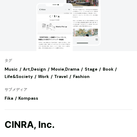
タグ
Music
Art,Design
Movie,Drama
Stage
Book
Life&Society
Work
Travel
Fashion
サブメディア
Fika
Kompass
CINRA, Inc.