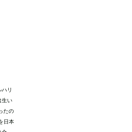
ルハリ
は生い
ったの
を日本