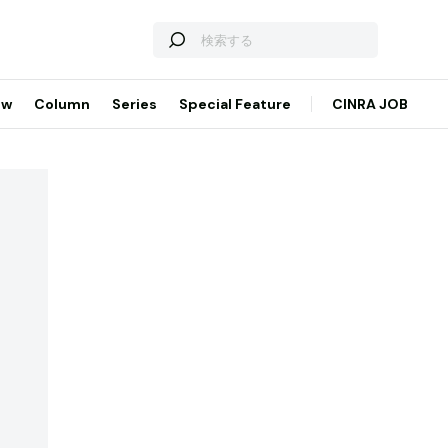
ew
Column
Series
Special Feature
CINRA JOB