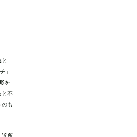
れと
タチ」
形を
ると不
うのも
。近所