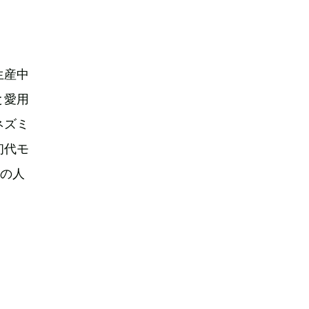
生産中
と愛用
ネズミ
初代モ
0の人