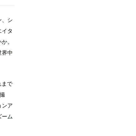
ン、シ
エイタ
いか。
世界中
れまで
撮
ョンア
ズーム