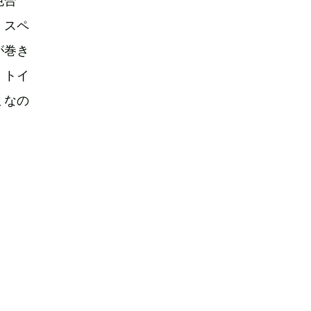
色合
。スペ
が巻き
、トイ
ミなの