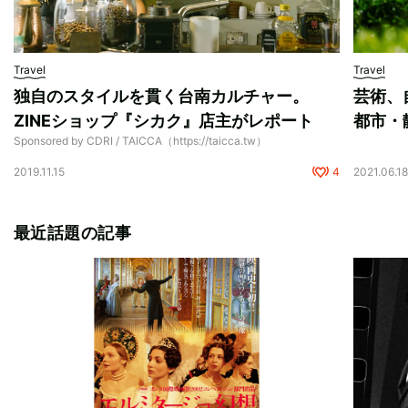
Travel
Travel
独自のスタイルを貫く台南カルチャー。
芸術、
ZINEショップ『シカク』店主がレポート
都市・
Sponsored by CDRI / TAICCA（https://taicca.tw）
2019.11.15
4
2021.06.1
最近話題の記事