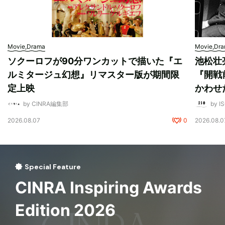
Movie,Drama
Movie,Dr
ソクーロフが90分ワンカットで描いた『エ
池松壮
ルミタージュ幻想』リマスター版が期間限
『開戦
定上映
かわせ
by CINRA編集部
by I
2026.08.07
0
2026.08.0
Special Feature
CINRA Inspiring Awards
Edition 2026