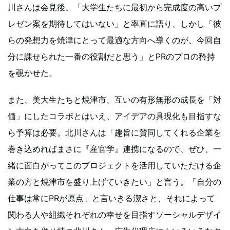
川さんは会見後、「大学生たちに最初から完成度の高いプ
レゼン案を期待してはいない」と率直に語り、しかし「彼
らの発想力を焼津にとって最適な方向へ導くのが、今回自
分に課せられた一番の役割だと思う」とPRのプロの矜持
を覗かせた。
また、美大生たちと焼津市、互いの有形無形の成長を「対
価」にしたコラボとはいえ、アイデアの具現化も目指すな
ら予算は必要。北川さんは「趣旨に賛同してくれる企業を
巻き込めればまさに『産官学』連携になるので、ぜひ、一
緒に面白がってこのプロジェクトを活用していただける企
業の方と焼津市を盛り上げていきたい」と言う。「自分の
仕事は常にPRが原点」と言いきる潔さと、それによって
関わる人や組織それぞれの幸せを目指すソーシャルデザイ