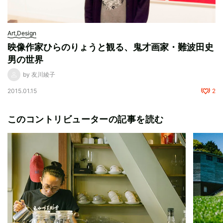
Art,Design
映像作家ひらのりょうと観る、鬼才画家・難波田史
男の世界
by 友川綾子
2015.01.15
2
このコントリビューターの記事を読む