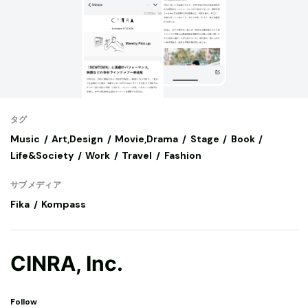
タグ
Music
Art,Design
Movie,Drama
Stage
Book
Life&Society
Work
Travel
Fashion
サブメディア
Fika
Kompass
CINRA, Inc.
Follow