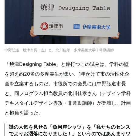
中野弘道・焼津市長（左）と、北川佳孝・多摩美術大学非常勤講師
「焼津Designing Table」と銘打つこの試みは、学科の壁
を超え約20名の多摩美生が集い、1年かけて市の活性化企
画を立案するものだ。市役所での会見には中野弘道市長
と、同プログラム担当教員の北川佳孝さん（デザイン学科
テキスタイルデザイン専攻・非常勤講師）が登壇し、計画
と抱負を語った。
謎の人気を見せる「魚河岸シャツ」を「私たちのセンス
でよりお洒落になりました！」というのではあんまりワ