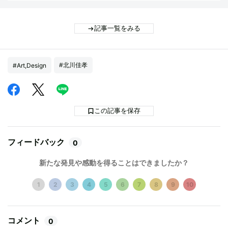
記事一覧をみる
#北川佳孝
#Art,Design
この記事を保存
フィードバック
0
新たな発見や感動を得ることはできましたか？
1
2
3
4
5
6
7
8
9
10
コメント
0