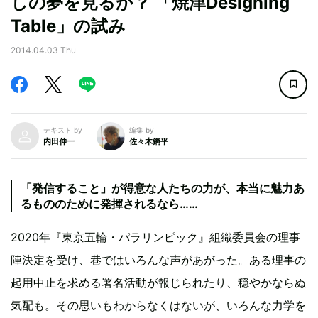
しの夢を見るか？ 「焼津Designing
Table」の試み
2014.04.03 Thu
テキスト by
編集 by
内田伸一
佐々木鋼平
「発信すること」が得意な人たちの力が、本当に魅力あ
るもののために発揮されるなら……
2020年『東京五輪・パラリンピック』組織委員会の理事
陣決定を受け、巷ではいろんな声があがった。ある理事の
起用中止を求める署名活動が報じられたり、穏やかならぬ
気配も。その思いもわからなくはないが、いろんな力学を