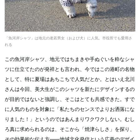
「魚河岸シャツ」は地元の老若男女（および犬）に人気。市役所でも愛用さ
れる
この魚河岸シャツ、地元ではちまきや手ぬぐいを粋なシャ
ツに仕立てたのが発祥とも言われ、今ではこの港町の名物
として、特に夏場はあちこちで人気だとか。とはいえ北川
さんは今回、美大生がこのシャツを新たにデザインするの
が目的ではないと強調し、そこはとても共感できた。すで
に人気のものを対象に「私たちのセンスでよりお洒落にな
りました！」というのではあんまりワクワクしない。むし
ろ真に求められるのは、そこから「焼津らしさ」を探り、
その効果的な伝え方——地域文化発信という広義のデザイ