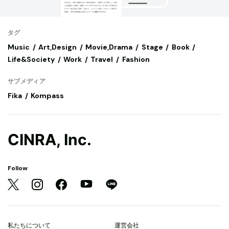
タグ
Music
Art,Design
Movie,Drama
Stage
Book
Life&Society
Work
Travel
Fashion
サブメディア
Fika
Kompass
CINRA, Inc.
Follow
私たちについて
運営会社