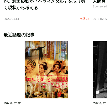
か。武田砂鉄が「ヘヴィメタル」を取り巻
人間臭
Sponso
く現状から考える
2023.04.14
28
2018.02.2
最近話題の記事
Movie,Drama
Movie,Dr