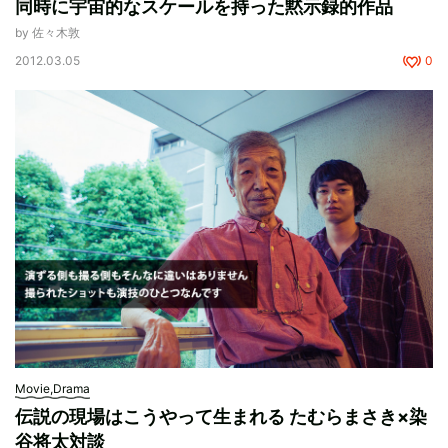
同時に宇宙的なスケールを持った黙示録的作品
by 佐々木敦
2012.03.05
0
Movie,Drama
伝説の現場はこうやって生まれる たむらまさき×染
谷将太対談