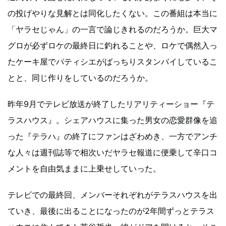
の投げやりな見解とは同化したくない。この番組は本当に
「ヤラセじゃん」の一言で論じきれるのだろうか。巨大マ
グロが必ずロケの最終日に釣れることや、ロケで偶然入っ
たケーキ屋でパティシエがばっちりスタンバイしているこ
とと、同じ作りをしているのだろうか。
昨年9月でテレビ放送が終了したリアリティーショー『テ
ラスハウス』。シェアハウスに集った男女の恋愛群像を追
った『テラハ』の終了にファンはざわめき、一方でアンチ
な人々は週刊誌等で相次いだヤラセ報道に便乗して辛口コ
メントを自由気ままに上乗せしていった。
テレビでの最終回、メンバーそれぞれがテラスハウスを出
ていき、最後に出ることになったのが2年間ずっとテラス