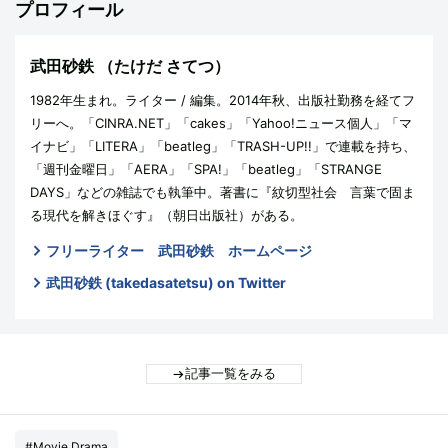
プロフィール
武田砂鉄
（たけだ さてつ）
1982年生まれ。ライター / 編集。2014年秋、出版社勤務を経てフ
リーへ。「CINRA.NET」「cakes」「Yahoo!ニュース個人」「マ
イナビ」「LITERA」「beatleg」「TRASH-UP!!」で連載を持ち、
「週刊金曜日」「AERA」「SPA!」「beatleg」「STRANGE
DAYS」などの雑誌でも執筆中。著書に『紋切型社会 言葉で固ま
る現代を解きほぐす』（朝日出版社）がある。
フリーライター 武田砂鉄 ホームページ
武田砂鉄 (takedasatetsu) on Twitter
記事一覧をみる
#Movie,Drama