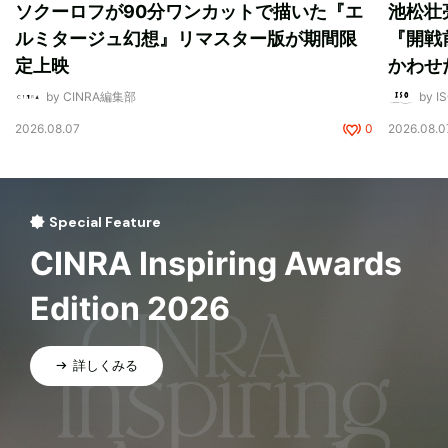
ソクーロフが90分ワンカットで描いた『エ
池松壮
ルミタージュ幻想』リマスター版が期間限
『開戦
定上映
かわせ
by CINRA編集部
by I
2026.08.07
0
2026.08.0
Special Feature
CINRA Inspiring Awards
Edition 2026
詳しくみる