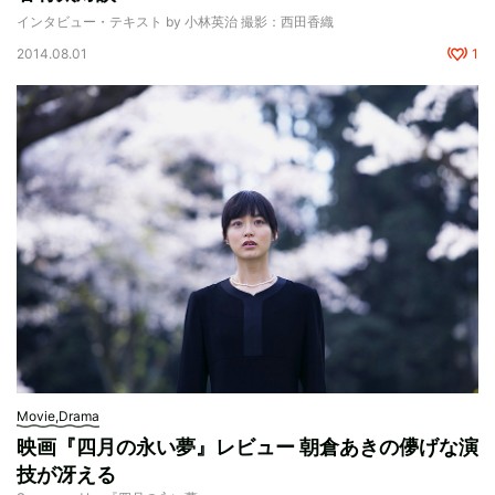
インタビュー・テキスト by 小林英治 撮影：西田香織
2014.08.01
1
Movie,Drama
映画『四月の永い夢』レビュー 朝倉あきの儚げな演
技が冴える