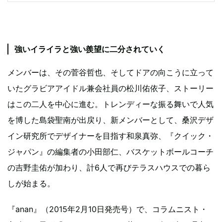
強いイライラと強い羨望に二分されていく
メンバーは、その菅谷哲也、そしてドアの向こうに立って
いたグラビアアイドル兼会社員の松川佑依子、ストーリー
はこの二人を中心に進む。トレンディーな振る舞いで人気
を博した島袋聖南が出戻り、新メンバーとして、桑沢デザ
イン研究所でデザイナーを目指す和泉真弥、『クイック・
ジャパン』の編集者の小田部仁、バスケットボールコーチ
の吉野圭佑が加わり、計6人で再びテラスハウスでの暮ら
しが始まる。
『anan』（2015年2月10日発売号）で、コラムニスト・