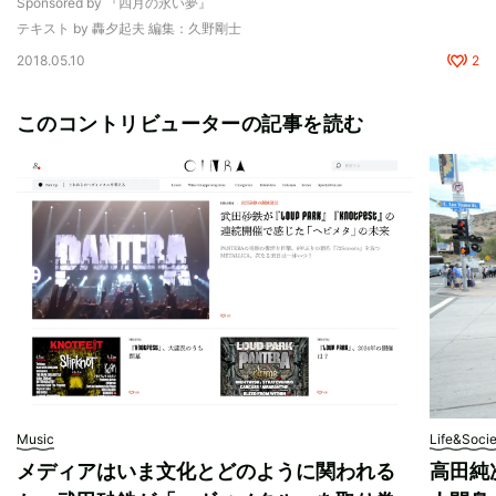
Sponsored by 『四月の永い夢』
テキスト by 轟夕起夫 編集：久野剛士
2018.05.10
2
このコントリビューターの記事を読む
Music
Life&Soci
メディアはいま文化とどのように関われる
高田純