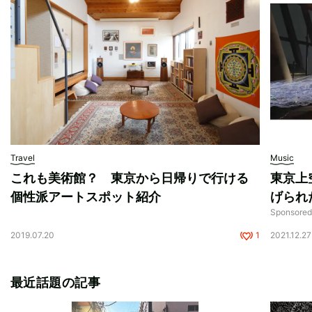
Travel
Music
これも美術館？ 東京から日帰りで行ける
東京上
個性派アートスポット紹介
げられ
Sponso
2019.07.20
1
2021.12.27
最近話題の記事