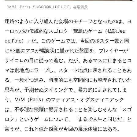
『M/M（Paris） SUGOROKU DE L'OIE』会場風景
迷路のように入り組んだ会場のモチーフとなったのは、ヨ
ーロッパの伝統的なスゴロク「鵞鳥のゲーム（仏語Jeu
de l'oie）」だ。このゲームでは、今回のポスター数と同
じ63個のマスが螺旋状に描かれた盤面を、プレイヤーが
サイコロの目に従って進む。だが、あるマスに止まるとコ
マは別地点にワープし、スタート地点に戻されることもあ
る。一歩ずつ進み、時間的にも空間的にも整理されていた
思考が、予期せぬタイミングで、暴力的に乱されてしま
う。M/M（Paris）のマティアス・オグスティニアック
は、不条理な飛躍に翻弄されることを楽しむそんな「スゴ
ロク」というゲームについて、「まるで人生と同じだ」と
言うが、これと似た感覚が今回の展示体験にはある。