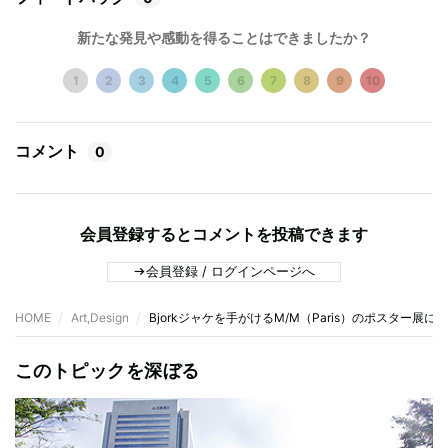
新たな発見や感動を得ることはできましたか？
1
2
3
4
5
6
7
8
9
10
コメント
0
会員登録するとコメントを投稿できます
会員登録 / ログインページへ
HOME
Art,Design
Bjorkジャケを手がけるM/M（Paris）のポスター
このトピックを深ぼる