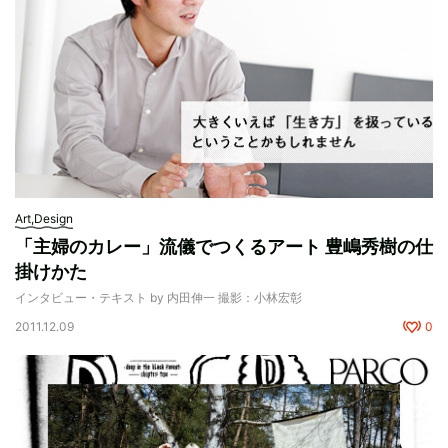
Art,Design
「主婦のカレー」流儀でつくるアート 豊嶋秀樹の仕
掛けかた
インタビュー・テキスト by 内田伸一 撮影：小林宏彰
2011.12.09
0