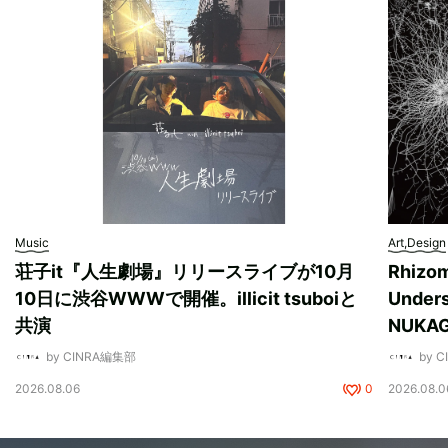
Music
Art,Design
荘子it『人生劇場』リリースライブが10月
Rhizo
10日に渋谷WWWで開催。illicit tsuboiと
Unde
共演
NUK
by CINRA編集部
by 
2026.08.06
0
2026.08.0