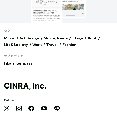
タグ
Music
Art,Design
Movie,Drama
Stage
Book
Life&Society
Work
Travel
Fashion
サブメディア
Fika
Kompass
CINRA, Inc.
Follow