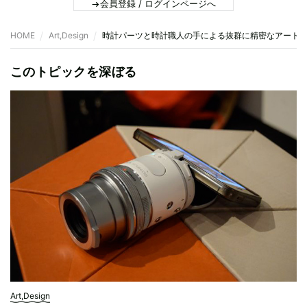
会員登録 / ログインページへ
HOME
Art,Design
時計パーツと時計職人の手による抜群に精密なアート
このトピックを深ぼる
Art,Design