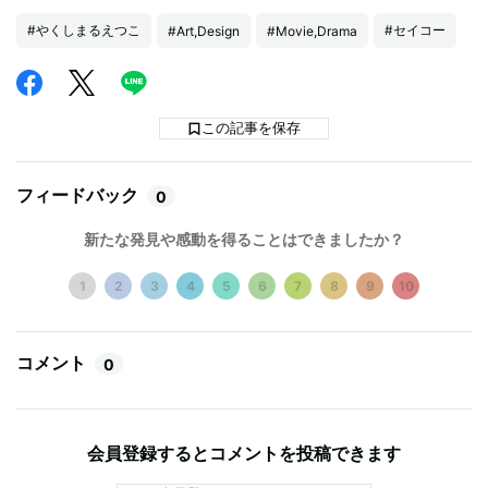
#やくしまるえつこ
#セイコー
#Art,Design
#Movie,Drama
この記事を保存
フィードバック
0
新たな発見や感動を得ることはできましたか？
1
2
3
4
5
6
7
8
9
10
コメント
0
会員登録するとコメントを投稿できます