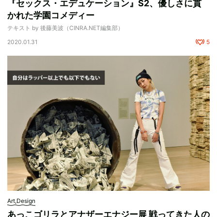
『セックス・エデュケーション』S2、優しさに貫
かれた学園コメディー
テキスト by 後藤美波（CINRA.NET編集部）
2020.01.31
5
Art,Design
あっこゴリラとアナザーエナジー展 戦ってきた人の