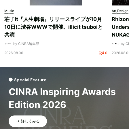
Music
Art,Design
荘子it『人生劇場』リリースライブが10月
Rhizo
10日に渋谷WWWで開催。illicit tsuboiと
Unde
共演
NUK
by CINRA編集部
by 
2026.08.06
0
2026.08.0
Special Feature
CINRA Inspiring Awards
Edition 2026
詳しくみる