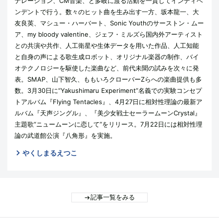
ナレーション、CM音楽、と多岐に渡る活動を一貫してインディペ
ンデントで行う。数々のヒット曲を生み出す一方、坂本龍一、大
友良英、マシュー・ハーバート、Sonic Youthのサーストン・ムー
ア、my bloody valentine、ジェフ・ミルズら国内外アーティスト
との共演や共作、人工衛星や生体データを用いた作品、人工知能
と自身の声による歌生成ロボット、オリジナル楽器の制作、バイ
オテクノロジーを駆使した楽曲など、前代未聞の試みを次々に発
表。SMAP、山下智久、ももいろクローバーZらへの楽曲提供も多
数。3月30日に“Yakushimaru Experiment”名義での実験コンセプ
トアルバム『Flying Tentacles』、4月27日に相対性理論の最新ア
ルバム『天声ジングル』、『美少女戦士セーラームーンCrystal』
主題歌“ニュームーンに恋して”をリリース。7月22日には相対性理
論の武道館公演『八角形』を実施。
やくしまるえつこ
記事一覧をみる