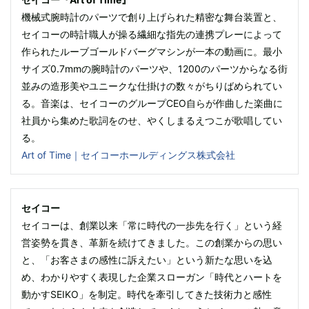
機械式腕時計のパーツで創り上げられた精密な舞台装置と、
セイコーの時計職人が操る繊細な指先の連携プレーによって
作られたルーブゴールドバーグマシンが一本の動画に。最小
サイズ0.7mmの腕時計のパーツや、1200のパーツからなる街
並みの造形美やユニークな仕掛けの数々がちりばめられてい
る。音楽は、セイコーのグループCEO自らが作曲した楽曲に
社員から集めた歌詞をのせ、やくしまるえつこが歌唱してい
る。
Art of Time｜セイコーホールディングス株式会社
セイコー
セイコーは、創業以来「常に時代の一歩先を行く」という経
営姿勢を貫き、革新を続けてきました。この創業からの思い
と、「お客さまの感性に訴えたい」という新たな思いを込
め、わかりやすく表現した企業スローガン「時代とハートを
動かすSEIKO」を制定。時代を牽引してきた技術力と感性