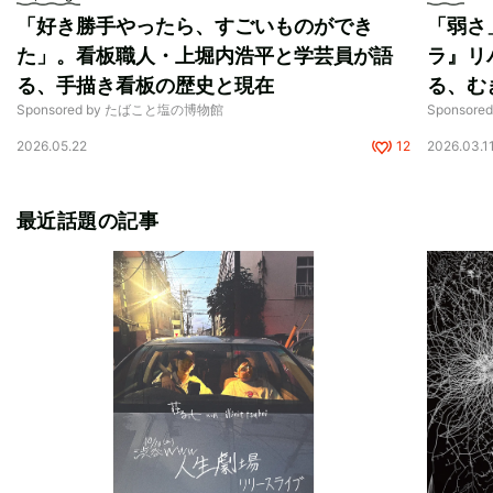
「好き勝手やったら、すごいものができ
「弱さ
た」。看板職人・上堀内浩平と学芸員が語
ラ』リ
る、手描き看板の歴史と現在
る、む
Sponsored by たばこと塩の博物館
Sponsor
2026.05.22
12
2026.03.1
最近話題の記事