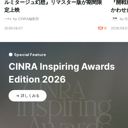
ルミタージュ幻想』リマスター版が期間限
『開戦
定上映
かわせ
by CINRA編集部
by I
2026.08.07
0
2026.08.0
Special Feature
CINRA Inspiring Awards
Edition 2026
詳しくみる