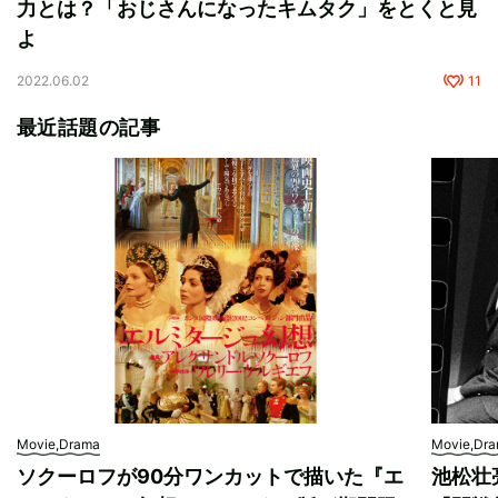
力とは？「おじさんになったキムタク」をとくと見
よ
2022.06.02
11
最近話題の記事
Movie,Drama
Movie,Dr
ソクーロフが90分ワンカットで描いた『エ
池松壮