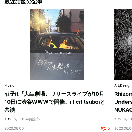
最近話題の記事
Music
Art,Design
荘子it『人生劇場』リリースライブが10月
Rhizo
10日に渋谷WWWで開催。illicit tsuboiと
Unde
共演
NUK
by CINRA編集部
by 
2026.08.06
0
2026.08.0