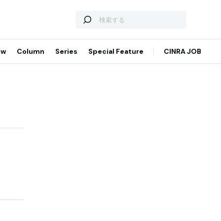
ew
Column
Series
Special Feature
CINRA JOB