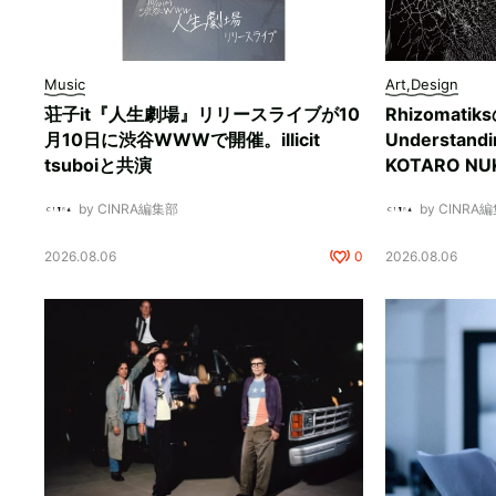
Music
Art,Design
荘子it『人生劇場』リリースライブが10
Rhizomati
月10日に渋谷WWWで開催。illicit
Understan
tsuboiと共演
KOTARO 
by CINRA編集部
by CINRA
2026.08.06
0
2026.08.06