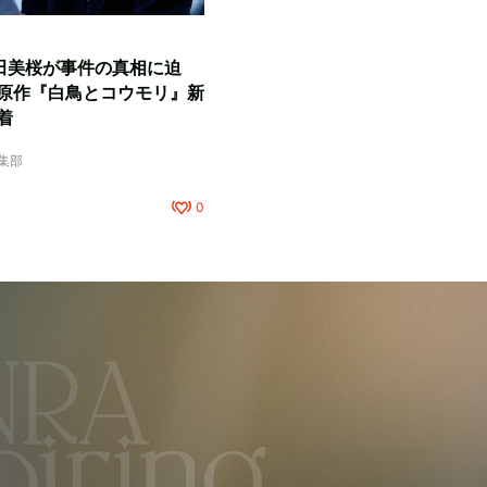
田美桜が事件の真相に迫
原作『白鳥とコウモリ』新
着
編集部
0