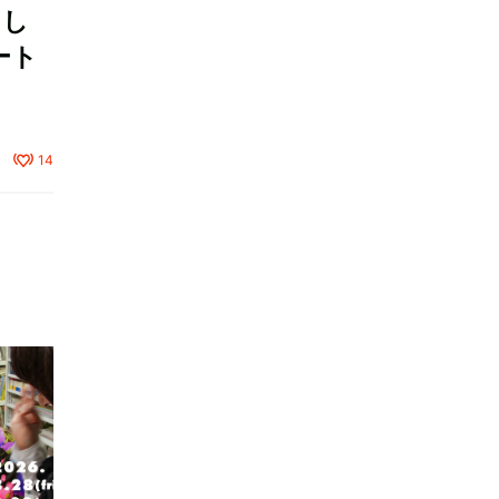
もし
ート
14