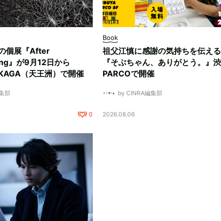
Book
ksの個展『After
祖父江慎に感謝の気持ちを伝える
ding』が9月12日から
『そぶちゃん、ありがとう。』渋
NUKAGA（天王洲）で開催
PARCOで開催
編集部
by CINRA編集部
0
2026.08.06