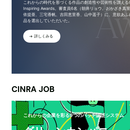
これからの時代を形づくる作品の創造性や芸術性を讃えるCI
Inspiring Awards。審査員6名（朝井リョウ、おかざき真
依提亜、三宅香帆、吉田恵里香、山中遥子）に、意欲あふ
品を選出していただいた。
詳しくみる
CINRA JOB
これからの企業を彩る9つのバッヂ認証システム