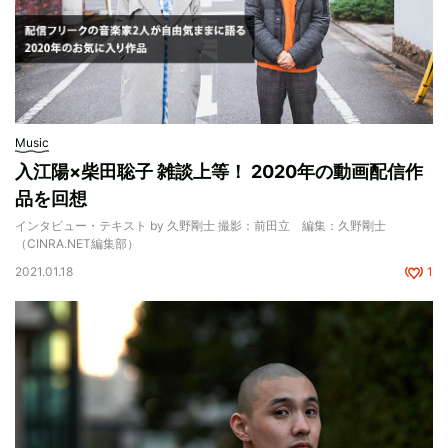
Music
入江陽×柴田聡子 雑談上等！ 2020年の動画配信作
品を回想
インタビュー・テキスト by 久野剛士 撮影：前田立 編集：久野剛士
（CINRA.NET編集部）
2021.01.18
1