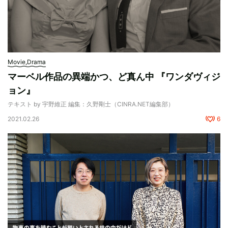
Movie,Drama
マーベル作品の異端かつ、ど真ん中 『ワンダヴィジ
ョン』
テキスト by 宇野維正 編集：久野剛士（CINRA.NET編集部）
2021.02.26
6