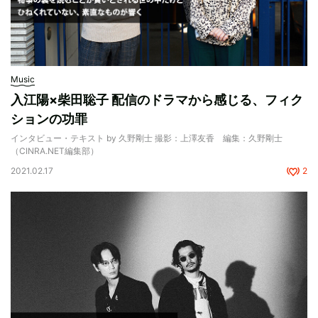
Music
入江陽×柴田聡子 配信のドラマから感じる、フィク
ションの功罪
インタビュー・テキスト by 久野剛士 撮影：上澤友香 編集：久野剛士
（CINRA.NET編集部）
2021.02.17
2