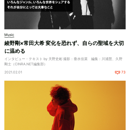
Music
綾野剛×常田大希 変化を恐れず、自らの聖域を大切
に温める
インタビュー・テキスト by 天野史彬 撮影：垂水佳菜 編集：川浦慧、久野
剛士（CINRA.NET編集部）
2021.02.01
73