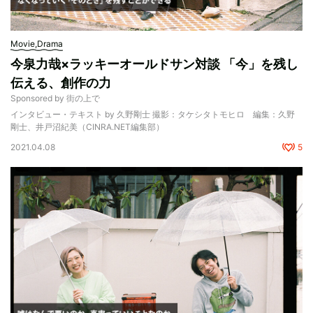
Movie,Drama
今泉力哉×ラッキーオールドサン対談 「今」を残し
伝える、創作の力
Sponsored by 街の上で
インタビュー・テキスト by 久野剛士 撮影：タケシタトモヒロ 編集：久野
剛士、井戸沼紀美（CINRA.NET編集部）
2021.04.08
5