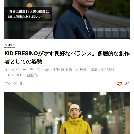
Music
KID FRESINOが示す良好なバランス。多層的な創作
者としての姿勢
インタビュー・テキスト by 小野田雄 撮影：伊丹豪 編集：久野剛士
（CINRA.NET編集部）
2021.01.15
132