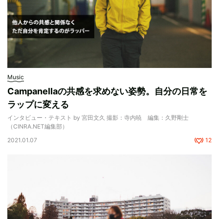
Music
Campanellaの共感を求めない姿勢。自分の日常を
ラップに変える
インタビュー・テキスト by 宮田文久 撮影：寺内暁 編集：久野剛士
（CINRA.NET編集部）
2021.01.07
12