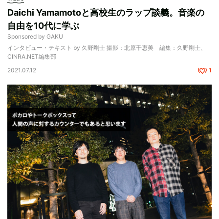
Daichi Yamamotoと高校生のラップ談義。音楽の
自由を10代に学ぶ
Sponsored by GAKU
インタビュー・テキスト by 久野剛士 撮影：北原千恵美 編集：久野剛士、
CINRA.NET編集部
2021.07.12
1