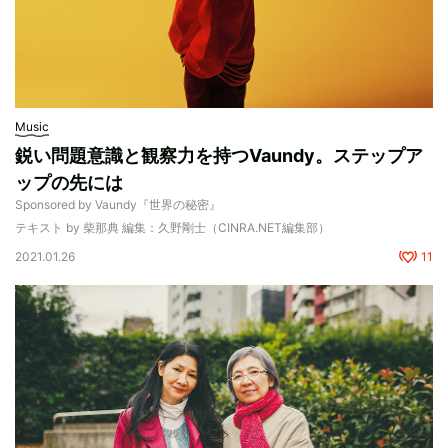
Music
鋭い問題意識と観察力を持つVaundy。ステップア
ップの先には
Sponsored by Vaundy『世界の秘密』
テキスト by 柴那典 編集：久野剛士（CINRA.NET編集部）
2021.01.26
11