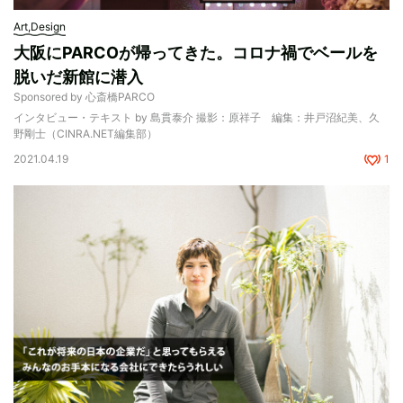
Art,Design
大阪にPARCOが帰ってきた。コロナ禍でベールを
脱いだ新館に潜入
Sponsored by 心斎橋PARCO
インタビュー・テキスト by 島貫泰介 撮影：原祥子 編集：井戸沼紀美、久
野剛士（CINRA.NET編集部）
2021.04.19
1