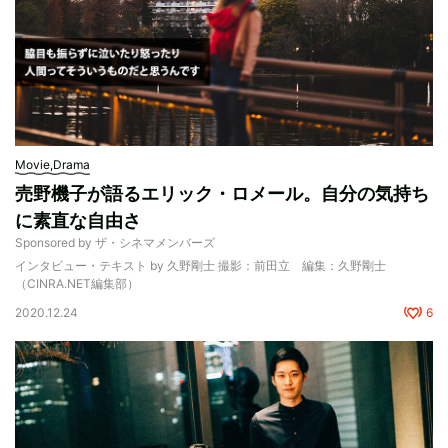
Movie,Drama
売野機子が語るエリック・ロメール。自分の気持ち
に素直な自由さ
Sponsored by ザ・シネマメンバーズ
インタビュー・テキスト by 久野剛士 撮影：前田立 編集：久野剛士
（CINRA.NET編集部）
2020.12.24
6