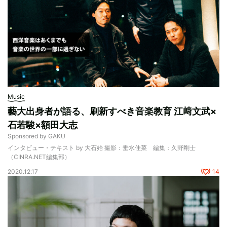
Music
藝大出身者が語る、刷新すべき音楽教育 江﨑文武×
石若駿×額田大志
Sponsored by GAKU
インタビュー・テキスト by 大石始 撮影：垂水佳菜 編集：久野剛士
（CINRA.NET編集部）
2020.12.17
14