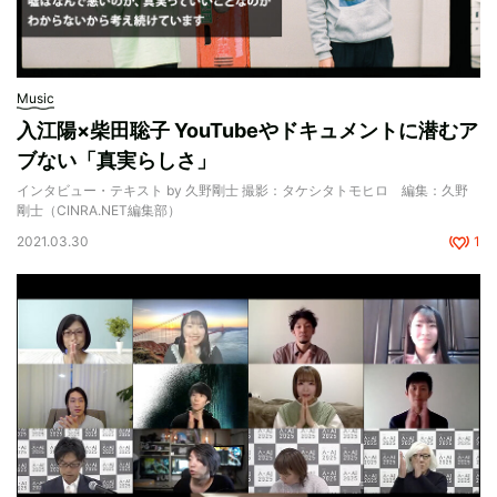
Music
入江陽×柴田聡子 YouTubeやドキュメントに潜むア
ブない「真実らしさ」
インタビュー・テキスト by 久野剛士 撮影：タケシタトモヒロ 編集：久野
剛士（CINRA.NET編集部）
2021.03.30
1