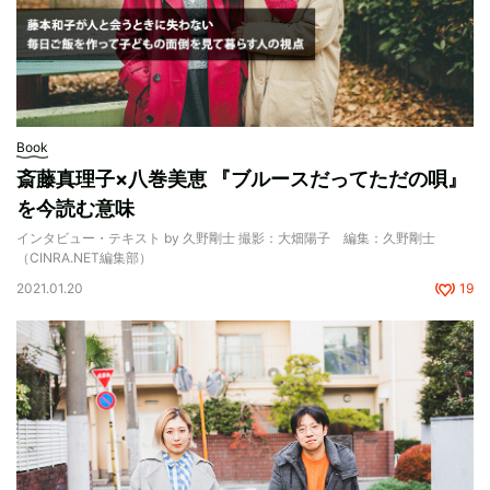
Book
斎藤真理子×八巻美恵 『ブルースだってただの唄』
を今読む意味
インタビュー・テキスト by 久野剛士 撮影：大畑陽子 編集：久野剛士
（CINRA.NET編集部）
2021.01.20
19