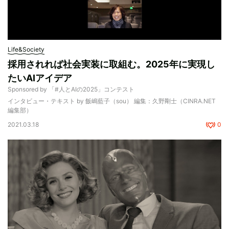
Life&Society
採用されれば社会実装に取組む。2025年に実現し
たいAIアイデア
Sponsored by 「#人とAIの2025」コンテスト
インタビュー・テキスト by 飯嶋藍子（sou） 編集：久野剛士（CINRA.NET
編集部）
2021.03.18
0