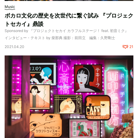
Music
ボカロ文化の歴史を次世代に繋ぐ試み 『プロジェク
トセカイ』鼎談
Sponsored by 『プロジェクトセカイ カラフルステージ！ feat. 初音ミク』
インタビュー・テキスト by 柴那典 撮影：前田立 編集：久野剛士
2021.04.20
21