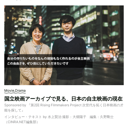
Movie,Drama
国立映画アーカイブで見る、日本の自主映画の現在
Sponsored by 『第2回 Rising Filmmakers Project 次世代を拓く日本映画の才
能を探して』
インタビュー・テキスト by 水上賢治 撮影：大畑陽子 編集：久野剛士
（CINRA.NET編集部）