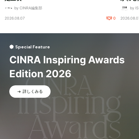
by CINRA編集部
by I
2026.08.07
0
2026.08.0
Special Feature
CINRA Inspiring Awards
Edition 2026
詳しくみる