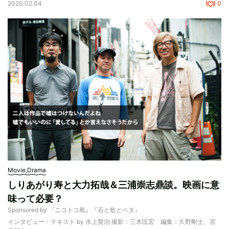
2020.02.04
0
Movie,Drama
しりあがり寿と大力拓哉＆三浦崇志鼎談。映画に意
味って必要？
Sponsored by 『ニコトコ島』『石と歌とペタ』
インタビュー・テキスト by 水上賢治 撮影：三木匡宏 編集：久野剛士、宮