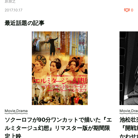
原朋之
2017.10.17
0
最近話題の記事
Movie,Drama
Movie,Dr
ソクーロフが90分ワンカットで描いた『エ
池松壮
ルミタージュ幻想』リマスター版が期間限
『開戦
定上映
かわせ